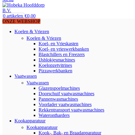
0
artikelen
€
0,00
ONZE WEBSHOP
Koelen & Vriezen
Koelen & Vriezen
Koel- en Vrieskasten
Koel- en vrieswerkbanken
Blastchillers en Freezers
IJsblokjesmachines
Koelopzetvitrines
Pizzawerkbanken
Vaatwassen
Vaatwassen
Glazenspoelmachines
Doorschuif vaatwasmachines
Pannenwasmachines
Voorlader vaatwasmachines
Rekkentransport vaatwasmachines
Waterontharders
Kookapparatuur
Kookapparatuur
Kook-, Bak- en Braadapparatuur