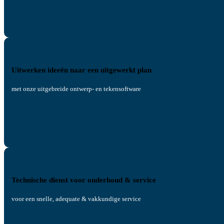
Uitwerken ideeën naar een uitgewerkt plan
met onze uitgebreide ontwerp- en tekensoftware
Technische dienst voor onderhoud & service
voor een snelle, adequate & vakkundige service