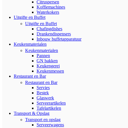
Citruspersen
Koffiemachines
Waterkokers
Uitgifte en Buffet
Uitgifte en Buffet
Chafingdishes
Drankendispensers
Inbouw buffetapparatuur
Keukenmaterialen
Keukenmaterialen
Pannen
GN bakken
Keukengerei
Keukenmessen
Restaurant en Bar
Restaurant en Bar
Servies
Bestek
Glaswerk
Serveerartikelen
Tafelartikelen
Transport & Opslag
Transport en opslag
Serveerwagens