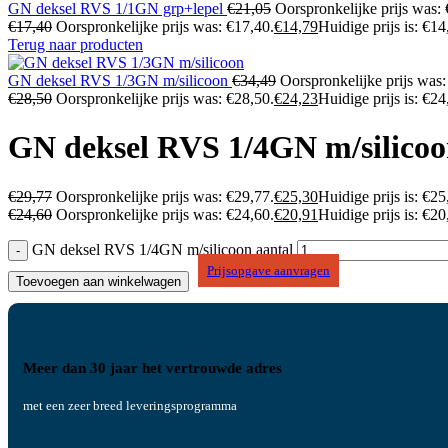
GN deksel RVS 1/1GN grp+lepel
€
21,05
Oorspronkelijke prijs was:
€
17,40
Oorspronkelijke prijs was: €17,40.
€
14,79
Huidige prijs is: €14
Terug naar producten
GN deksel RVS 1/3GN m/silicoon
€
34,49
Oorspronkelijke prijs was:
€
28,50
Oorspronkelijke prijs was: €28,50.
€
24,23
Huidige prijs is: €24
GN deksel RVS 1/4GN m/silico
€
29,77
Oorspronkelijke prijs was: €29,77.
€
25,30
Huidige prijs is: €25
€
24,60
Oorspronkelijke prijs was: €24,60.
€
20,91
Huidige prijs is: €20
GN deksel RVS 1/4GN m/silicoon aantal
Prijsopgave aanvragen
Toevoegen aan winkelwagen
Meer dan 30 jaar het vertrouwde adres
met een zeer breed leveringsprogramma