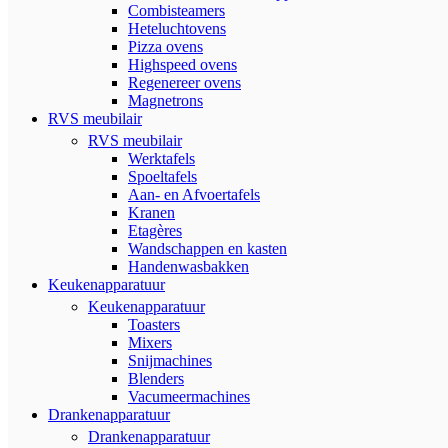
Combisteamers
Heteluchtovens
Pizza ovens
Highspeed ovens
Regenereer ovens
Magnetrons
RVS meubilair
RVS meubilair
Werktafels
Spoeltafels
Aan- en Afvoertafels
Kranen
Etagères
Wandschappen en kasten
Handenwasbakken
Keukenapparatuur
Keukenapparatuur
Toasters
Mixers
Snijmachines
Blenders
Vacumeermachines
Drankenapparatuur
Drankenapparatuur