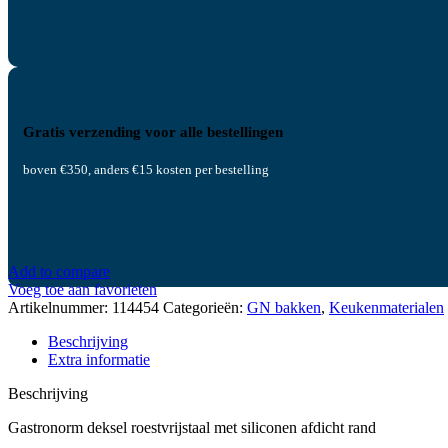
Gratis verzending voor alle bestellingen
boven €350, anders €15 kosten per bestelling
Add to compare
Voeg toe aan favorieten
Artikelnummer:
114454
Categorieën:
GN bakken
,
Keukenmaterialen
Beschrijving
Extra informatie
Beschrijving
Gastronorm deksel roestvrijstaal met siliconen afdicht rand