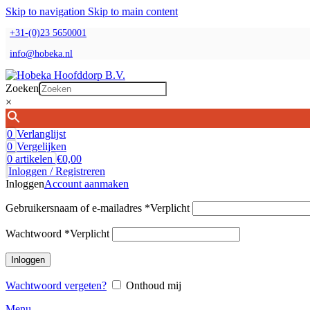
Skip to navigation
Skip to main content
+31-(0)23 5650001
info@hobeka.nl
Zoeken
×
0
Verlanglijst
0
Vergelijken
0
artikelen
€
0,00
Inloggen / Registreren
Inloggen
Account aanmaken
Gebruikersnaam of e-mailadres
*
Verplicht
Wachtwoord
*
Verplicht
Inloggen
Wachtwoord vergeten?
Onthoud mij
Menu