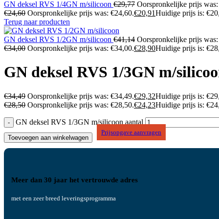
GN deksel RVS 1/4GN m/silicoon
€
29,77
Oorspronkelijke prijs was:
€
24,60
Oorspronkelijke prijs was: €24,60.
€
20,91
Huidige prijs is: €20
Terug naar producten
GN deksel RVS 1/2GN m/silicoon
€
41,14
Oorspronkelijke prijs was:
€
34,00
Oorspronkelijke prijs was: €34,00.
€
28,90
Huidige prijs is: €28
GN deksel RVS 1/3GN m/silico
€
34,49
Oorspronkelijke prijs was: €34,49.
€
29,32
Huidige prijs is: €29
€
28,50
Oorspronkelijke prijs was: €28,50.
€
24,23
Huidige prijs is: €24
GN deksel RVS 1/3GN m/silicoon aantal
Prijsopgave aanvragen
Toevoegen aan winkelwagen
Meer dan 30 jaar het vertrouwde adres
met een zeer breed leveringsprogramma