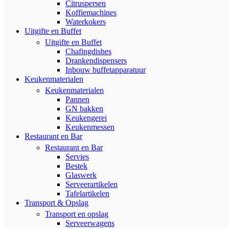
Citruspersen
Koffiemachines
Waterkokers
Uitgifte en Buffet
Uitgifte en Buffet
Chafingdishes
Drankendispensers
Inbouw buffetapparatuur
Keukenmaterialen
Keukenmaterialen
Pannen
GN bakken
Keukengerei
Keukenmessen
Restaurant en Bar
Restaurant en Bar
Servies
Bestek
Glaswerk
Serveerartikelen
Tafelartikelen
Transport & Opslag
Transport en opslag
Serveerwagens