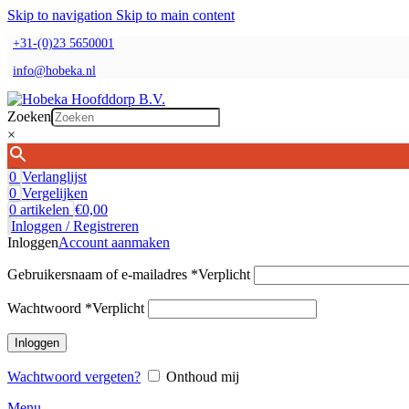
Skip to navigation
Skip to main content
+31-(0)23 5650001
info@hobeka.nl
Zoeken
×
0
Verlanglijst
0
Vergelijken
0
artikelen
€
0,00
Inloggen / Registreren
Inloggen
Account aanmaken
Gebruikersnaam of e-mailadres
*
Verplicht
Wachtwoord
*
Verplicht
Inloggen
Wachtwoord vergeten?
Onthoud mij
Menu