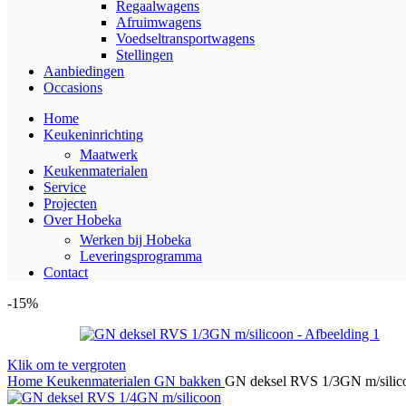
Regaalwagens
Afruimwagens
Voedseltransportwagens
Stellingen
Aanbiedingen
Occasions
Home
Keukeninrichting
Maatwerk
Keukenmaterialen
Service
Projecten
Over Hobeka
Werken bij Hobeka
Leveringsprogramma
Contact
-15%
Klik om te vergroten
Home
Keukenmaterialen
GN bakken
GN deksel RVS 1/3GN m/silic