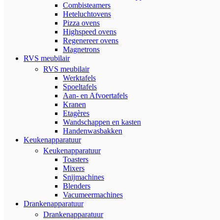
Combisteamers
Heteluchtovens
Pizza ovens
Highspeed ovens
Regenereer ovens
Magnetrons
RVS meubilair
RVS meubilair
Werktafels
Spoeltafels
Aan- en Afvoertafels
Kranen
Etagères
Wandschappen en kasten
Handenwasbakken
Keukenapparatuur
Keukenapparatuur
Toasters
Mixers
Snijmachines
Blenders
Vacumeermachines
Drankenapparatuur
Drankenapparatuur