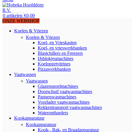
0
artikelen
€
0,00
ONZE WEBSHOP
Koelen & Vriezen
Koelen & Vriezen
Koel- en Vrieskasten
Koel- en vrieswerkbanken
Blastchillers en Freezers
IJsblokjesmachines
Koelopzetvitrines
Pizzawerkbanken
Vaatwassen
Vaatwassen
Glazenspoelmachines
Doorschuif vaatwasmachines
Pannenwasmachines
Voorlader vaatwasmachines
Rekkentransport vaatwasmachines
Waterontharders
Kookapparatuur
Kookapparatuur
Kook-, Bak- en Braadapparatuur