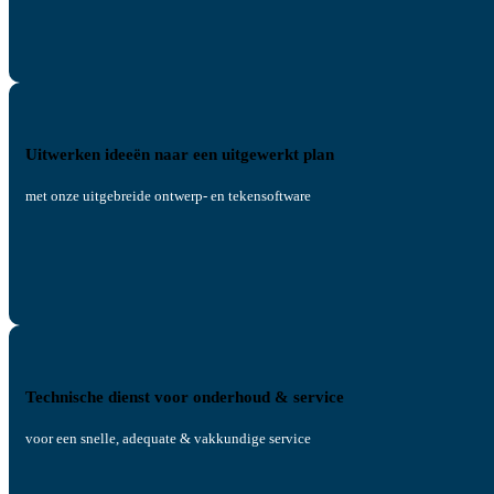
Uitwerken ideeën naar een uitgewerkt plan
met onze uitgebreide ontwerp- en tekensoftware
Technische dienst voor onderhoud & service
voor een snelle, adequate & vakkundige service