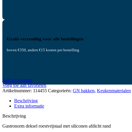
Gratis verzending voor alle bestellingen
boven €350, anders €15 kosten per bestelling
Add to compare
Voeg toe aan favorieten
Artikelnummer:
114455
Categorieën:
GN bakken
,
Keukenmaterialen
Beschrijving
Extra informatie
Beschrijving
Gastronorm deksel roestvrijstaal met siliconen afdicht rand