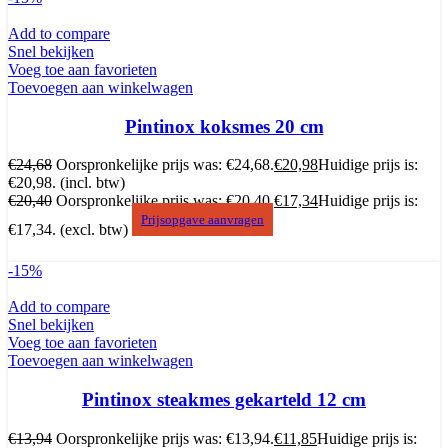
Add to compare
Snel bekijken
Voeg toe aan favorieten
Toevoegen aan winkelwagen
Pintinox koksmes 20 cm
€
24,68
Oorspronkelijke prijs was: €24,68.
€
20,98
Huidige prijs is:
€20,98.
(incl. btw)
€
20,40
Oorspronkelijke prijs was: €20,40.
€
17,34
Huidige prijs is:
Prijsopgave aanvragen
€17,34.
(excl. btw)
-15%
Add to compare
Snel bekijken
Voeg toe aan favorieten
Toevoegen aan winkelwagen
Pintinox steakmes gekarteld 12 cm
€
13,94
Oorspronkelijke prijs was: €13,94.
€
11,85
Huidige prijs is: