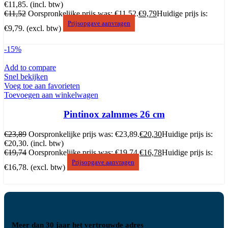
€11,85.
(incl. btw)
€
11,52
Oorspronkelijke prijs was: €11,52.
€
9,79
Huidige prijs is:
Prijsopgave aanvragen
€9,79.
(excl. btw)
-15%
Add to compare
Snel bekijken
Voeg toe aan favorieten
Toevoegen aan winkelwagen
Pintinox zalmmes 26 cm
€
23,89
Oorspronkelijke prijs was: €23,89.
€
20,30
Huidige prijs is:
€20,30.
(incl. btw)
€
19,74
Oorspronkelijke prijs was: €19,74.
€
16,78
Huidige prijs is:
Prijsopgave aanvragen
€16,78.
(excl. btw)
Meer dan 30 jaar het vertrouwde adres