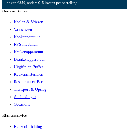
boven €350, anders €15 kosten per bestelling
Ons assortiment
Koelen & Vriezen
Vaatwassen
Kookapparatuur
RVS meubilair
Keukenapparatuur
Drankenapparatuur
Uitgifte en Buffet
Keukenmaterialen
Restaurant en Bar
Transport & Opslag
Aanbiedingen
Occasions
Klantenservice
Keukeninrichting