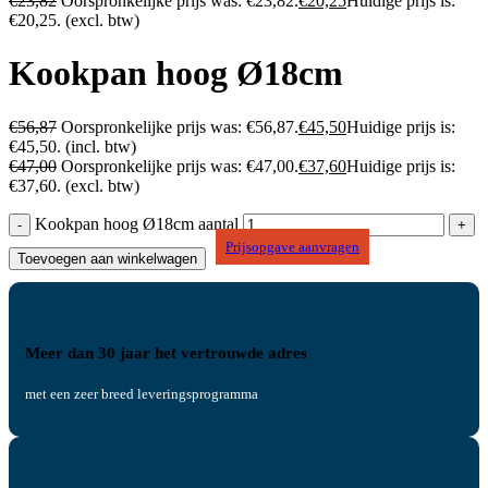
€
23,82
Oorspronkelijke prijs was: €23,82.
€
20,25
Huidige prijs is:
€20,25.
(excl. btw)
Kookpan hoog Ø18cm
€
56,87
Oorspronkelijke prijs was: €56,87.
€
45,50
Huidige prijs is:
€45,50.
(incl. btw)
€
47,00
Oorspronkelijke prijs was: €47,00.
€
37,60
Huidige prijs is:
€37,60.
(excl. btw)
Kookpan hoog Ø18cm aantal
Prijsopgave aanvragen
Toevoegen aan winkelwagen
Meer dan 30 jaar het vertrouwde adres
met een zeer breed leveringsprogramma