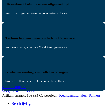
Uitwerken ideeën naar een uitgewerkt plan
met onze uitgebreide ontwerp- en tekensoftware
Technische dienst voor onderhoud & service
voor een snelle, adequate & vakkundige service
Gratis verzending voor alle bestellingen
boven €350, anders €15 kosten per bestelling
Add to compare
Voeg toe aan favorieten
Artikelnummer:
108833
Categorieën:
Keukenmaterialen
,
Pannen
Beschrijving