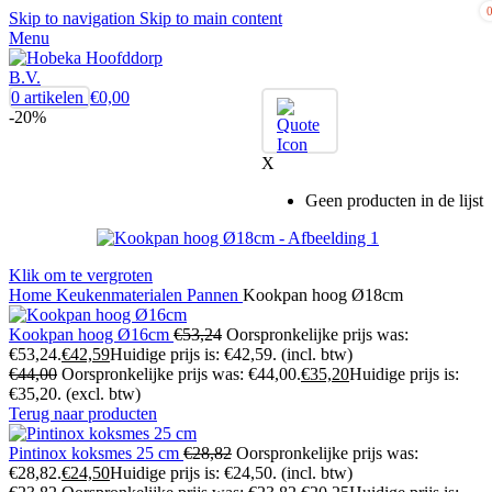
Skip to navigation
Skip to main content
Menu
0
artikelen
€
0,00
-20%
X
Geen producten in de lijst
Klik om te vergroten
Home
Keukenmaterialen
Pannen
Kookpan hoog Ø18cm
Kookpan hoog Ø16cm
€
53,24
Oorspronkelijke prijs was:
€53,24.
€
42,59
Huidige prijs is: €42,59.
(incl. btw)
€
44,00
Oorspronkelijke prijs was: €44,00.
€
35,20
Huidige prijs is:
€35,20.
(excl. btw)
Terug naar producten
Pintinox koksmes 25 cm
€
28,82
Oorspronkelijke prijs was:
€28,82.
€
24,50
Huidige prijs is: €24,50.
(incl. btw)