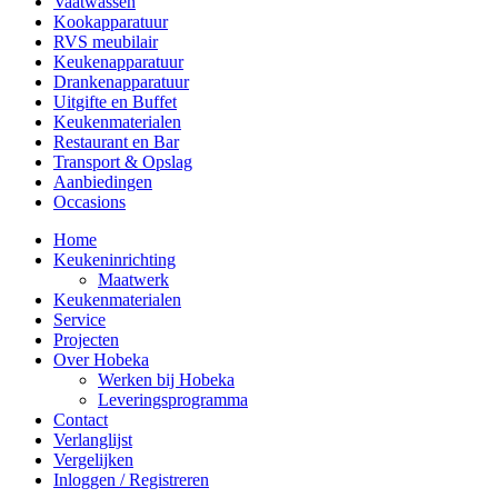
Vaatwassen
Kookapparatuur
RVS meubilair
Keukenapparatuur
Drankenapparatuur
Uitgifte en Buffet
Keukenmaterialen
Restaurant en Bar
Transport & Opslag
Aanbiedingen
Occasions
Home
Keukeninrichting
Maatwerk
Keukenmaterialen
Service
Projecten
Over Hobeka
Werken bij Hobeka
Leveringsprogramma
Contact
Verlanglijst
Vergelijken
Inloggen / Registreren