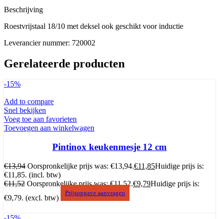
Beschrijving
Roestvrijstaal 18/10 met deksel ook geschikt voor inductie
Leverancier nummer: 720002
Gerelateerde producten
-15%
Add to compare
Snel bekijken
Voeg toe aan favorieten
Toevoegen aan winkelwagen
Pintinox keukenmesje 12 cm
€
13,94
Oorspronkelijke prijs was: €13,94.
€
11,85
Huidige prijs is:
€11,85.
(incl. btw)
€
11,52
Oorspronkelijke prijs was: €11,52.
€
9,79
Huidige prijs is:
Prijsopgave aanvragen
€9,79.
(excl. btw)
-15%