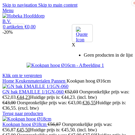
Skip to navigation
Skip to main content
Menu
0
artikelen
€
0,00
-20%
X
Geen producten in de lijst
Klik om te vergroten
Home
Keukenmaterialen
Pannen
Kookpan hoog Ø16cm
GN bak EMAILLE 1/1GN-060
€
52,03
Oorspronkelijke prijs was:
€52,03.
€
44,23
Huidige prijs is: €44,23.
(incl. btw)
€
43,00
Oorspronkelijke prijs was: €43,00.
€
36,55
Huidige prijs is:
€36,55.
(excl. btw)
Terug naar producten
Kookpan hoog Ø18cm
€
56,87
Oorspronkelijke prijs was:
€56,87.
€
45,50
Huidige prijs is: €45,50.
(incl. btw)