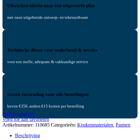
Uitwerken ideeën naar een uitgewerkt plan
met onze uitgebreide ontwerp- en tekensoftware
Technische dienst voor onderhoud & service
voor een snelle, adequate & vakkundige service
Gratis verzending voor alle bestellingen
boven €350, anders €15 kosten per bestelling
Add to compare
Voeg toe aan favorieten
Artikelnummer:
110685
Categorieën:
Keukenmaterialen
,
Pannen
Beschrijving