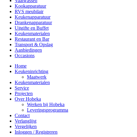
Vaatwassen
Kookapparatuur
RVS meubilair
Keukenapparatuur
Drankenapparatuur
Uitgifte en Buffet
Keukenmaterialen
Restaurant en Bar
Transport & Opslag
Aanbiedingen
Occasions
Home
Keukeninrichting
Maatwerk
Keukenmaterialen
Service
Projecten
Over Hobeka
Werken bij Hobeka
Leveringsprogramma
Contact
Verlanglijst
Vergelijken
Inloggen / Registreren