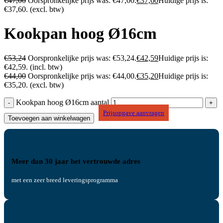
€
47,00
Oorspronkelijke prijs was: €47,00.
€
37,60
Huidige prijs is:
€37,60.
(excl. btw)
Kookpan hoog Ø16cm
€
53,24
Oorspronkelijke prijs was: €53,24.
€
42,59
Huidige prijs is:
€42,59.
(incl. btw)
€
44,00
Oorspronkelijke prijs was: €44,00.
€
35,20
Huidige prijs is:
€35,20.
(excl. btw)
Kookpan hoog Ø16cm aantal
Prijsopgave aanvragen
Toevoegen aan winkelwagen
Meer dan 30 jaar het vertrouwde adres
met een zeer breed leveringsprogramma