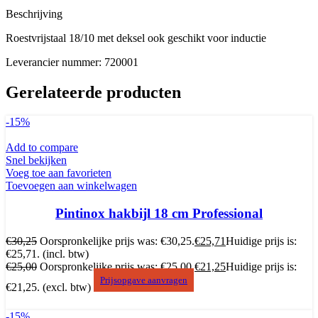
Beschrijving
Roestvrijstaal 18/10 met deksel ook geschikt voor inductie
Leverancier nummer: 720001
Gerelateerde producten
-15%
Add to compare
Snel bekijken
Voeg toe aan favorieten
Toevoegen aan winkelwagen
Pintinox hakbijl 18 cm Professional
€
30,25
Oorspronkelijke prijs was: €30,25.
€
25,71
Huidige prijs is:
€25,71.
(incl. btw)
€
25,00
Oorspronkelijke prijs was: €25,00.
€
21,25
Huidige prijs is:
Prijsopgave aanvragen
€21,25.
(excl. btw)
-15%