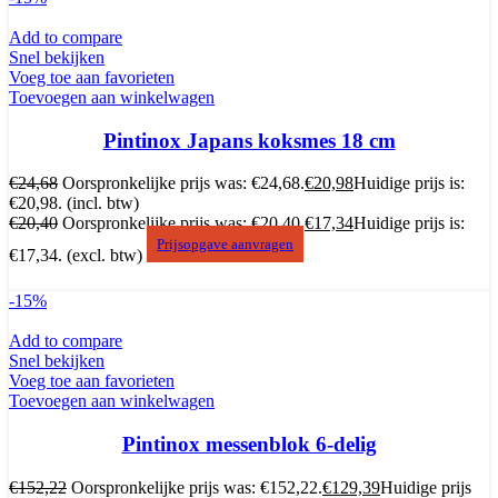
Add to compare
Snel bekijken
Voeg toe aan favorieten
Toevoegen aan winkelwagen
Pintinox Japans koksmes 18 cm
€
24,68
Oorspronkelijke prijs was: €24,68.
€
20,98
Huidige prijs is:
€20,98.
(incl. btw)
€
20,40
Oorspronkelijke prijs was: €20,40.
€
17,34
Huidige prijs is:
Prijsopgave aanvragen
€17,34.
(excl. btw)
-15%
Add to compare
Snel bekijken
Voeg toe aan favorieten
Toevoegen aan winkelwagen
Pintinox messenblok 6-delig
€
152,22
Oorspronkelijke prijs was: €152,22.
€
129,39
Huidige prijs