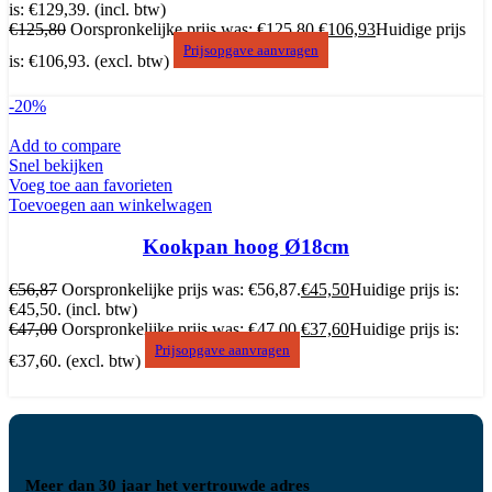
is: €129,39.
(incl. btw)
€
125,80
Oorspronkelijke prijs was: €125,80.
€
106,93
Huidige prijs
Prijsopgave aanvragen
is: €106,93.
(excl. btw)
-20%
Add to compare
Snel bekijken
Voeg toe aan favorieten
Toevoegen aan winkelwagen
Kookpan hoog Ø18cm
€
56,87
Oorspronkelijke prijs was: €56,87.
€
45,50
Huidige prijs is:
€45,50.
(incl. btw)
€
47,00
Oorspronkelijke prijs was: €47,00.
€
37,60
Huidige prijs is:
Prijsopgave aanvragen
€37,60.
(excl. btw)
Meer dan 30 jaar het vertrouwde adres