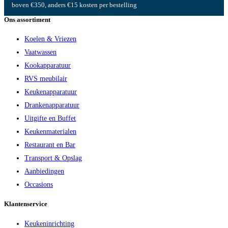
boven €350, anders €15 kosten per bestelling
Ons assortiment
Koelen & Vriezen
Vaatwassen
Kookapparatuur
RVS meubilair
Keukenapparatuur
Drankenapparatuur
Uitgifte en Buffet
Keukenmaterialen
Restaurant en Bar
Transport & Opslag
Aanbiedingen
Occasions
Klantenservice
Keukeninrichting