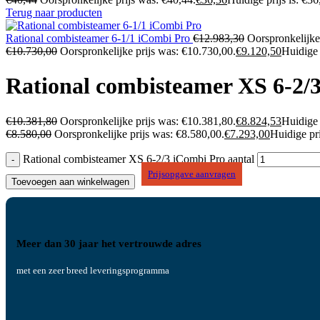
Terug naar producten
Rational combisteamer 6-1/1 iCombi Pro
€
12.983,30
Oorspronkelijke
€
10.730,00
Oorspronkelijke prijs was: €10.730,00.
€
9.120,50
Huidige 
Rational combisteamer XS 6-2/
€
10.381,80
Oorspronkelijke prijs was: €10.381,80.
€
8.824,53
Huidige 
€
8.580,00
Oorspronkelijke prijs was: €8.580,00.
€
7.293,00
Huidige pri
Rational combisteamer XS 6-2/3 iCombi Pro aantal
Prijsopgave aanvragen
Toevoegen aan winkelwagen
Meer dan 30 jaar het vertrouwde adres
met een zeer breed leveringsprogramma