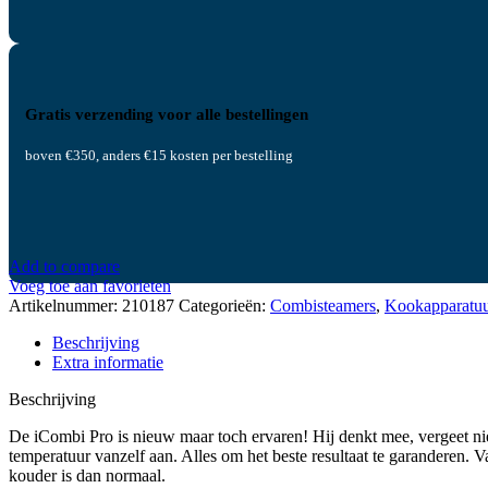
Gratis verzending voor alle bestellingen
boven €350, anders €15 kosten per bestelling
Add to compare
Voeg toe aan favorieten
Artikelnummer:
210187
Categorieën:
Combisteamers
,
Kookapparatu
Beschrijving
Extra informatie
Beschrijving
De iCombi Pro is nieuw maar toch ervaren! Hij denkt mee, vergeet niet
temperatuur vanzelf aan. Alles om het beste resultaat te garanderen. 
kouder is dan normaal.