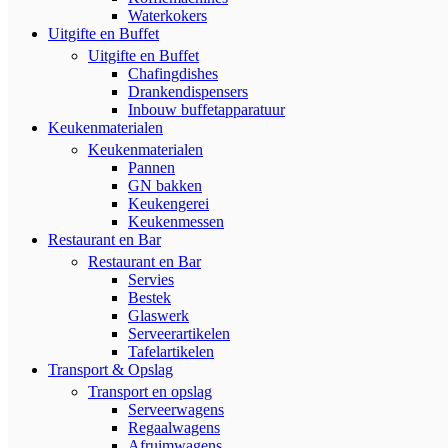
Waterkokers
Uitgifte en Buffet
Uitgifte en Buffet
Chafingdishes
Drankendispensers
Inbouw buffetapparatuur
Keukenmaterialen
Keukenmaterialen
Pannen
GN bakken
Keukengerei
Keukenmessen
Restaurant en Bar
Restaurant en Bar
Servies
Bestek
Glaswerk
Serveerartikelen
Tafelartikelen
Transport & Opslag
Transport en opslag
Serveerwagens
Regaalwagens
Afruimwagens