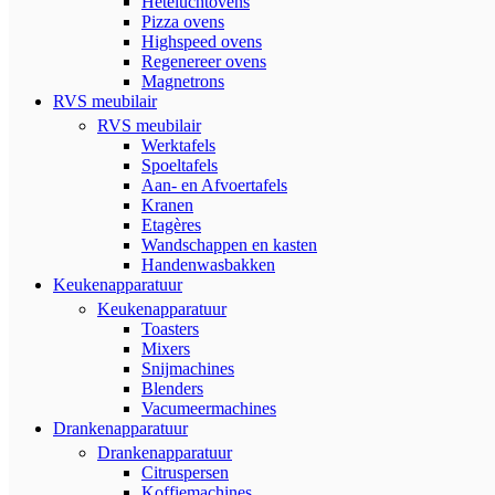
Heteluchtovens
Pizza ovens
Highspeed ovens
Regenereer ovens
Magnetrons
RVS meubilair
RVS meubilair
Werktafels
Spoeltafels
Aan- en Afvoertafels
Kranen
Etagères
Wandschappen en kasten
Handenwasbakken
Keukenapparatuur
Keukenapparatuur
Toasters
Mixers
Snijmachines
Blenders
Vacumeermachines
Drankenapparatuur
Drankenapparatuur
Citruspersen
Koffiemachines