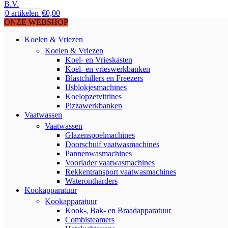
0
artikelen
€
0,00
ONZE WEBSHOP
Koelen & Vriezen
Koelen & Vriezen
Koel- en Vrieskasten
Koel- en vrieswerkbanken
Blastchillers en Freezers
IJsblokjesmachines
Koelopzetvitrines
Pizzawerkbanken
Vaatwassen
Vaatwassen
Glazenspoelmachines
Doorschuif vaatwasmachines
Pannenwasmachines
Voorlader vaatwasmachines
Rekkentransport vaatwasmachines
Waterontharders
Kookapparatuur
Kookapparatuur
Kook-, Bak- en Braadapparatuur
Combisteamers