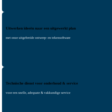
Uitwerken ideeën naar een uitgewerkt plan
met onze uitgebreide ontwerp- en tekensoftware
Technische dienst voor onderhoud & service
voor een snelle, adequate & vakkundige service