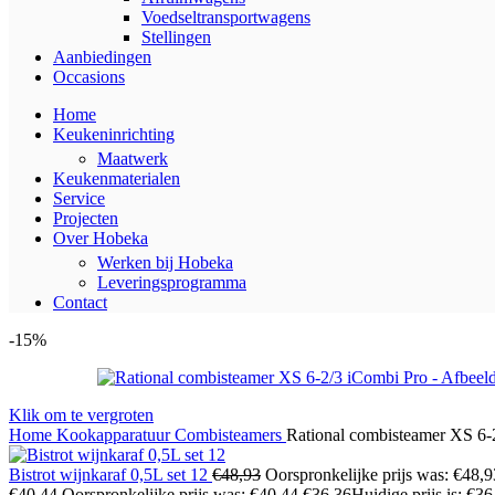
Voedseltransportwagens
Stellingen
Aanbiedingen
Occasions
Home
Keukeninrichting
Maatwerk
Keukenmaterialen
Service
Projecten
Over Hobeka
Werken bij Hobeka
Leveringsprogramma
Contact
-15%
Klik om te vergroten
Home
Kookapparatuur
Combisteamers
Rational combisteamer XS 6-
Bistrot wijnkaraf 0,5L set 12
€
48,93
Oorspronkelijke prijs was: €48,9
€
40,44
Oorspronkelijke prijs was: €40,44.
€
36,36
Huidige prijs is: €36