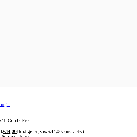
2/3 iCombi Pro
3.
€
44,00
Huidige prijs is: €44,00.
(incl. btw)
,36.
(excl. btw)