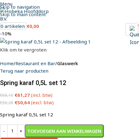
Menu
Skip to navigation
Skip to main content
0
artikelen
€
0,00
-10%
Klik om te vergroten
Home
Restaurant en Bar
Glaswerk
Terug naar producten
Spring karaf 0,5L set 12
€
61,27
(incl. btw)
€
68,10
€
50,64
(excl. btw)
€
56,28
Spring karaf 0,5L set 12
TOEVOEGEN AAN WINKELWAGEN