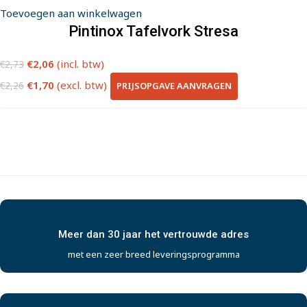
Toevoegen aan winkelwagen
Pintinox Tafelvork Stresa
€
2,06
(incl. btw)
€
2,73
€
1,70
(excl. btw)
PRIJSOPGAVE AANVRAGEN
€
2,26
Meer dan 30 jaar het vertrouwde adres
met een zeer breed leveringsprogramma