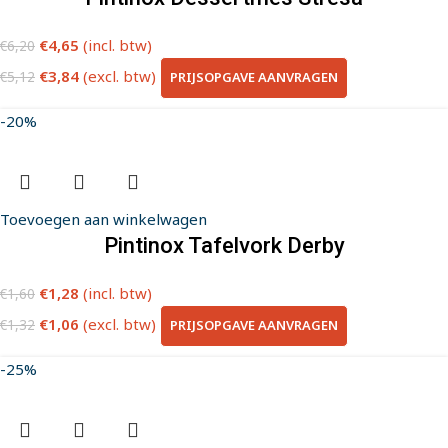
€
4,65
(incl. btw)
€
6,20
€
3,84
(excl. btw)
PRIJSOPGAVE AANVRAGEN
€
5,12
-20%
Toevoegen aan winkelwagen
Pintinox Tafelvork Derby
€
1,28
(incl. btw)
€
1,60
€
1,06
(excl. btw)
PRIJSOPGAVE AANVRAGEN
€
1,32
-25%