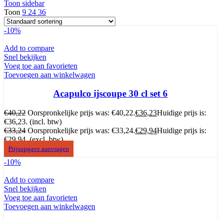
Toon sidebar
Toon
9
24
36
-10%
Add to compare
Snel bekijken
Voeg toe aan favorieten
Toevoegen aan winkelwagen
Acapulco ijscoupe 30 cl set 6
€
40,22
Oorspronkelijke prijs was: €40,22.
€
36,23
Huidige prijs is:
€36,23.
(incl. btw)
€
33,24
Oorspronkelijke prijs was: €33,24.
€
29,94
Huidige prijs is:
€29,94.
(excl. btw)
Prijsopgave aanvragen
-10%
Add to compare
Snel bekijken
Voeg toe aan favorieten
Toevoegen aan winkelwagen