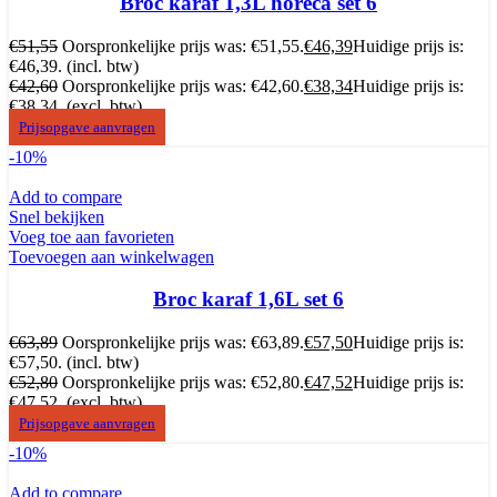
Broc karaf 1,3L horeca set 6
€
51,55
Oorspronkelijke prijs was: €51,55.
€
46,39
Huidige prijs is:
€46,39.
(incl. btw)
€
42,60
Oorspronkelijke prijs was: €42,60.
€
38,34
Huidige prijs is:
€38,34.
(excl. btw)
Prijsopgave aanvragen
-10%
Add to compare
Snel bekijken
Voeg toe aan favorieten
Toevoegen aan winkelwagen
Broc karaf 1,6L set 6
€
63,89
Oorspronkelijke prijs was: €63,89.
€
57,50
Huidige prijs is:
€57,50.
(incl. btw)
€
52,80
Oorspronkelijke prijs was: €52,80.
€
47,52
Huidige prijs is:
€47,52.
(excl. btw)
Prijsopgave aanvragen
-10%
Add to compare