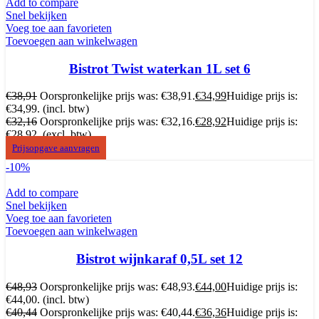
Add to compare
Snel bekijken
Voeg toe aan favorieten
Toevoegen aan winkelwagen
Bistrot Twist waterkan 1L set 6
€
38,91
Oorspronkelijke prijs was: €38,91.
€
34,99
Huidige prijs is:
€34,99.
(incl. btw)
€
32,16
Oorspronkelijke prijs was: €32,16.
€
28,92
Huidige prijs is:
€28,92.
(excl. btw)
Prijsopgave aanvragen
-10%
Add to compare
Snel bekijken
Voeg toe aan favorieten
Toevoegen aan winkelwagen
Bistrot wijnkaraf 0,5L set 12
€
48,93
Oorspronkelijke prijs was: €48,93.
€
44,00
Huidige prijs is:
€44,00.
(incl. btw)
€
40,44
Oorspronkelijke prijs was: €40,44.
€
36,36
Huidige prijs is: