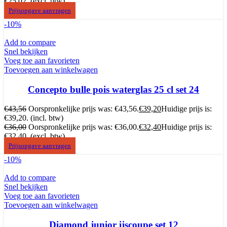
€25,02.
(excl. btw)
Prijsopgave aanvragen
-10%
Add to compare
Snel bekijken
Voeg toe aan favorieten
Toevoegen aan winkelwagen
Concepto bulle pois waterglas 25 cl set 24
€
43,56
Oorspronkelijke prijs was: €43,56.
€
39,20
Huidige prijs is:
€39,20.
(incl. btw)
€
36,00
Oorspronkelijke prijs was: €36,00.
€
32,40
Huidige prijs is:
€32,40.
(excl. btw)
Prijsopgave aanvragen
-10%
Add to compare
Snel bekijken
Voeg toe aan favorieten
Toevoegen aan winkelwagen
Diamond junior ijscoupe set 12