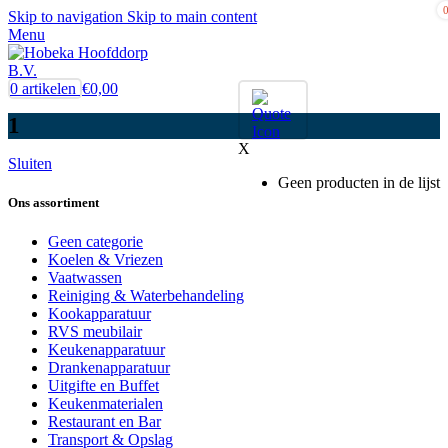
Skip to navigation
Skip to main content
Menu
0
artikelen
€
0,00
1
X
Sluiten
Geen producten in de lijst
Ons assortiment
Geen categorie
Koelen & Vriezen
Vaatwassen
Reiniging & Waterbehandeling
Kookapparatuur
RVS meubilair
Keukenapparatuur
Drankenapparatuur
Uitgifte en Buffet
Keukenmaterialen
Restaurant en Bar
Transport & Opslag