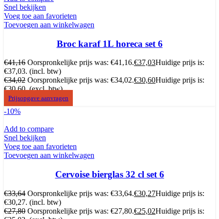
Snel bekijken
Voeg toe aan favorieten
Toevoegen aan winkelwagen
Broc karaf 1L horeca set 6
€
41,16
Oorspronkelijke prijs was: €41,16.
€
37,03
Huidige prijs is:
€37,03.
(incl. btw)
€
34,02
Oorspronkelijke prijs was: €34,02.
€
30,60
Huidige prijs is:
€30,60.
(excl. btw)
Prijsopgave aanvragen
-10%
Add to compare
Snel bekijken
Voeg toe aan favorieten
Toevoegen aan winkelwagen
Cervoise bierglas 32 cl set 6
€
33,64
Oorspronkelijke prijs was: €33,64.
€
30,27
Huidige prijs is:
€30,27.
(incl. btw)
€
27,80
Oorspronkelijke prijs was: €27,80.
€
25,02
Huidige prijs is: