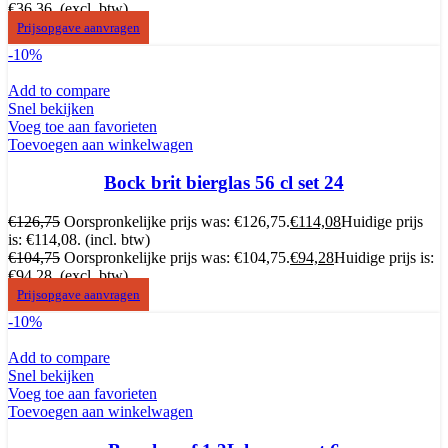
€36,36.
(excl. btw)
Prijsopgave aanvragen
-10%
Add to compare
Snel bekijken
Voeg toe aan favorieten
Toevoegen aan winkelwagen
Bock brit bierglas 56 cl set 24
€
126,75
Oorspronkelijke prijs was: €126,75.
€
114,08
Huidige prijs
is: €114,08.
(incl. btw)
€
104,75
Oorspronkelijke prijs was: €104,75.
€
94,28
Huidige prijs is:
€94,28.
(excl. btw)
Prijsopgave aanvragen
-10%
Add to compare
Snel bekijken
Voeg toe aan favorieten
Toevoegen aan winkelwagen