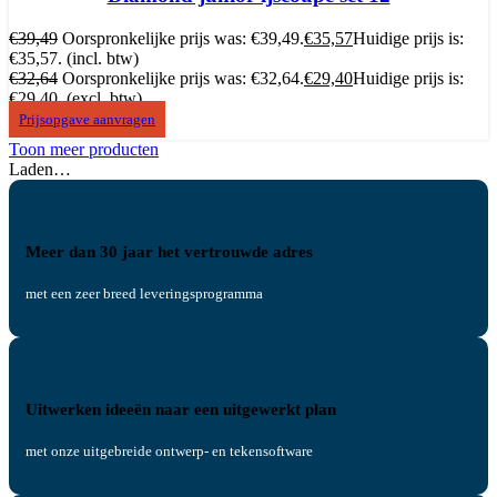
€
39,49
Oorspronkelijke prijs was: €39,49.
€
35,57
Huidige prijs is:
€35,57.
(incl. btw)
€
32,64
Oorspronkelijke prijs was: €32,64.
€
29,40
Huidige prijs is:
€29,40.
(excl. btw)
Prijsopgave aanvragen
Toon meer producten
Laden…
Meer dan 30 jaar het vertrouwde adres
met een zeer breed leveringsprogramma
Uitwerken ideeën naar een uitgewerkt plan
met onze uitgebreide ontwerp- en tekensoftware