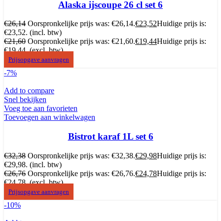
Alaska ijscoupe 26 cl set 6
€
26,14
Oorspronkelijke prijs was: €26,14.
€
23,52
Huidige prijs is:
€23,52.
(incl. btw)
€
21,60
Oorspronkelijke prijs was: €21,60.
€
19,44
Huidige prijs is:
€19,44.
(excl. btw)
Prijsopgave aanvragen
-7%
Add to compare
Snel bekijken
Voeg toe aan favorieten
Toevoegen aan winkelwagen
Bistrot karaf 1L set 6
€
32,38
Oorspronkelijke prijs was: €32,38.
€
29,98
Huidige prijs is:
€29,98.
(incl. btw)
€
26,76
Oorspronkelijke prijs was: €26,76.
€
24,78
Huidige prijs is:
€24,78.
(excl. btw)
Prijsopgave aanvragen
-10%