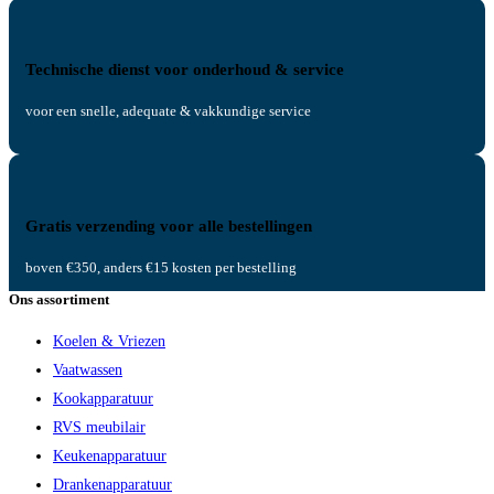
Technische dienst voor onderhoud & service
voor een snelle, adequate & vakkundige service
Gratis verzending voor alle bestellingen
boven €350, anders €15 kosten per bestelling
Ons assortiment
Koelen & Vriezen
Vaatwassen
Kookapparatuur
RVS meubilair
Keukenapparatuur
Drankenapparatuur