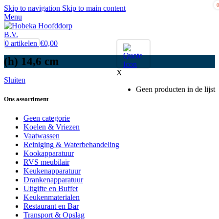
Skip to navigation
Skip to main content
Menu
0
artikelen
€
0,00
(h) 14,6 cm
X
Sluiten
Geen producten in de lijst
Ons assortiment
Geen categorie
Koelen & Vriezen
Vaatwassen
Reiniging & Waterbehandeling
Kookapparatuur
RVS meubilair
Keukenapparatuur
Drankenapparatuur
Uitgifte en Buffet
Keukenmaterialen
Restaurant en Bar
Transport & Opslag