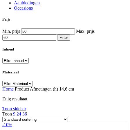
Aanbiedingen
Occasions
Prijs
Min. prijs
Max. prijs
Filter
Inhoud
Materiaal
Home
Product Afmetingen
(h) 14,6 cm
Enig resultaat
Toon sidebar
Toon
9
24
36
-10%