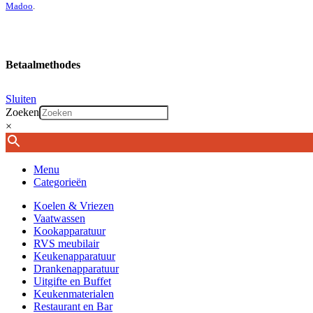
Madoo
.
Betaalmethodes
Sluiten
Zoeken
×
Menu
Categorieën
Koelen & Vriezen
Vaatwassen
Kookapparatuur
RVS meubilair
Keukenapparatuur
Drankenapparatuur
Uitgifte en Buffet
Keukenmaterialen
Restaurant en Bar