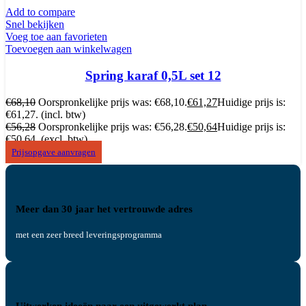
Add to compare
Snel bekijken
Voeg toe aan favorieten
Toevoegen aan winkelwagen
Spring karaf 0,5L set 12
€
68,10
Oorspronkelijke prijs was: €68,10.
€
61,27
Huidige prijs is:
€61,27.
(incl. btw)
€
56,28
Oorspronkelijke prijs was: €56,28.
€
50,64
Huidige prijs is:
€50,64.
(excl. btw)
Prijsopgave aanvragen
Meer dan 30 jaar het vertrouwde adres
met een zeer breed leveringsprogramma
Uitwerken ideeën naar een uitgewerkt plan