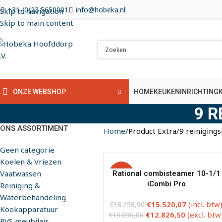
+31-(0)23 5650001
info@hobeka.nl
Skip to navigation
Skip to main content
HOME
KEUKENINRICHTING
ONZE WEBSHOP
9 
ONS ASSORTIMENT
Home
Product Extra
9 reiniging
Geen categorie
Koelen & Vriezen
Vaatwassen
Rational combisteamer 10-1/1
-15%
iCombi Pro
Reiniging &
Waterbehandeling
€
15.520,07
(incl. btw
€
18.258,90
Kookapparatuur
€
12.826,50
(excl. btw
€
15.090,00
RVS meubilair