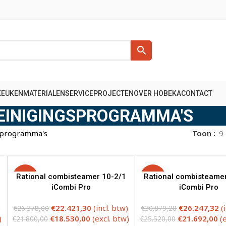
KEUKENMATERIALEN
SERVICE
PROJECTEN
OVER HOBEKA
CONTACT
REINIGINGSPROGRAMMA'S
sprogramma's
Toon
9
Rational combisteamer 10-2/1
-15%
Rational combisteame
-15%
iCombi Pro
iCombi Pro
)
€
22.421,30
(incl. btw)
€
26.247,32
(
€
26.378,00
€
30.879,20
)
€
18.530,00
(excl. btw)
€
21.692,00
(
€
21.800,00
€
25.520,00