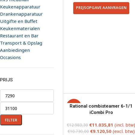
Keukenapparatuur
PRIJSOPGAVE AANVRAGEN
Drankenapparatuur
Uitgifte en Buffet
Keukenmaterialen
Restaurant en Bar
Transport & Opslag
Aanbiedingen
Occasions
PRIJS
-15%
Rational combisteamer 6-1/1
iCombi Pro
FILTER
€
11.035,81
(incl. btw
€
12.983,30
€
9.120,50
(excl. btw)
€
10.730,00