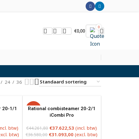
0
€
0,00
24
36
r 20-1/1
Rational combisteamer 20-2/1
-15%
iCombi Pro
incl. btw)
€
37.622,53
(incl. btw)
€
44.261,80
excl. btw)
€
31.093,00
(excl. btw)
€
36.580,00