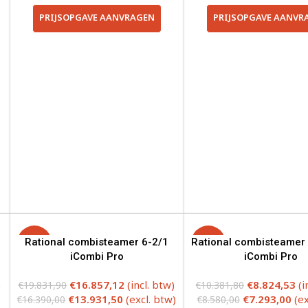
PRIJSOPGAVE AANVRAGEN
PRIJSOPGAVE AANVR
-15%
Rational combisteamer 6-2/1
Rational combisteamer 
-15%
iCombi Pro
iCombi Pro
)
€
16.857,12
(incl. btw)
€
8.824,53
(i
€
19.831,90
€
10.381,80
€
13.931,50
(excl. btw)
€
7.293,00
(ex
€
16.390,00
€
8.580,00