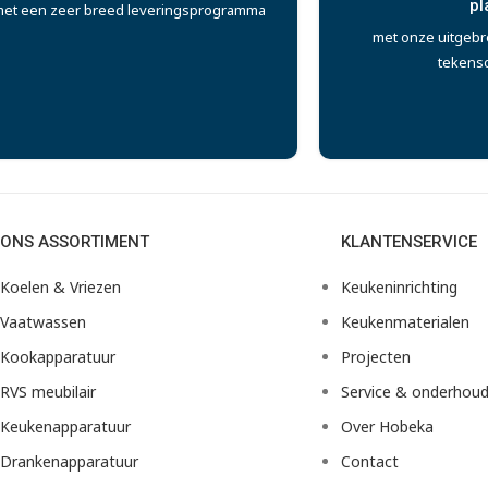
pl
et een zeer breed leveringsprogramma
met onze uitgebr
tekens
ONS ASSORTIMENT
KLANTENSERVICE
Koelen & Vriezen
Keukeninrichting
Vaatwassen
Keukenmaterialen
Kookapparatuur
Projecten
RVS meubilair
Service & onderhou
Keukenapparatuur
Over Hobeka
Drankenapparatuur
Contact