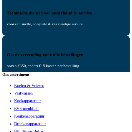
Technische dienst voor onderhoud & service
voor een snelle, adequate & vakkundige service
Gratis verzending voor alle bestellingen
boven €350, anders €15 kosten per bestelling
Ons assortiment
Koelen & Vriezen
Vaatwassen
Kookapparatuur
RVS meubilair
Keukenapparatuur
Drankenapparatuur
Uitgifte en Buffet