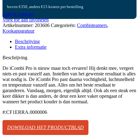
boven €350, anders €15 kosten per bestelling
Add to compare
Voeg toe aan favorieten
Artikelnummer:
203606
Categorieën:
Combisteamers
,
Kookapparatuur
Beschrijving
Extra informatie
Beschrijving
De iCombi Pro is nieuw maar toch ervaren! Hij denkt mee, vergeet
niets en past vanzelf aan. Instellen van het gewenste resultaat is alles
wat nodig is. De iCombi Pro past daarna vochtigheid, luchtsnelheid
en temperatuur vanzelf aan. Alles om het beste resultaat te
garanderen. Vandaag, morgen, eigenlijk altijd. Ook als een steak een
keer dikker is dan anders, de deur een keer vaker opengaat of
wanneer het product kouder is dan normaal.
#:CF1ERRA.0000006
DOWNLOAD HET PRODUCTBLAD