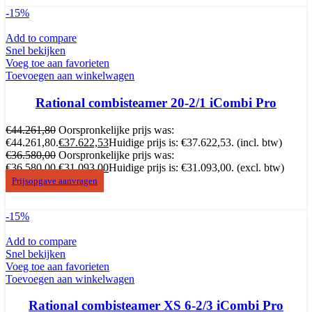
-15%
Add to compare
Snel bekijken
Voeg toe aan favorieten
Toevoegen aan winkelwagen
Rational combisteamer 20-2/1 iCombi Pro
€
44.261,80
Oorspronkelijke prijs was:
€44.261,80.
€
37.622,53
Huidige prijs is: €37.622,53.
(incl. btw)
€
36.580,00
Oorspronkelijke prijs was:
€36.580,00.
€
31.093,00
Huidige prijs is: €31.093,00.
(excl. btw)
Prijsopgave aanvragen
-15%
Add to compare
Snel bekijken
Voeg toe aan favorieten
Toevoegen aan winkelwagen
Rational combisteamer XS 6-2/3 iCombi Pro