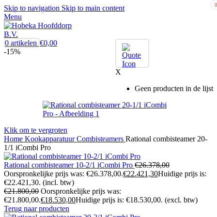
Skip to navigation
Skip to main content
Menu
0
artikelen
€
0,00
-15%
X
Geen producten in de lijst
Klik om te vergroten
Home
Kookapparatuur
Combisteamers
Rational combisteamer 20-
1/1 iCombi Pro
Rational combisteamer 10-2/1 iCombi Pro
€
26.378,00
Oorspronkelijke prijs was: €26.378,00.
€
22.421,30
Huidige prijs is:
€22.421,30.
(incl. btw)
€
21.800,00
Oorspronkelijke prijs was:
€21.800,00.
€
18.530,00
Huidige prijs is: €18.530,00.
(excl. btw)
Terug naar producten