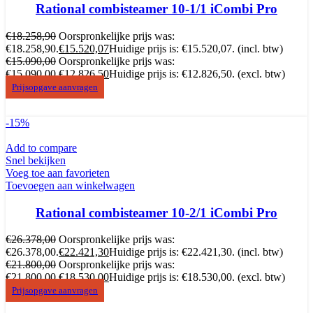
Rational combisteamer 10-1/1 iCombi Pro
€
18.258,90
Oorspronkelijke prijs was:
€18.258,90.
€
15.520,07
Huidige prijs is: €15.520,07.
(incl. btw)
€
15.090,00
Oorspronkelijke prijs was:
€15.090,00.
€
12.826,50
Huidige prijs is: €12.826,50.
(excl. btw)
Prijsopgave aanvragen
-15%
Add to compare
Snel bekijken
Voeg toe aan favorieten
Toevoegen aan winkelwagen
Rational combisteamer 10-2/1 iCombi Pro
€
26.378,00
Oorspronkelijke prijs was:
€26.378,00.
€
22.421,30
Huidige prijs is: €22.421,30.
(incl. btw)
€
21.800,00
Oorspronkelijke prijs was:
€21.800,00.
€
18.530,00
Huidige prijs is: €18.530,00.
(excl. btw)
Prijsopgave aanvragen