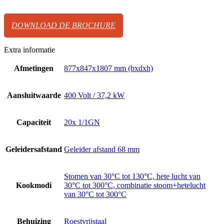
DOWNLOAD DE BROCHURE
Extra informatie
Afmetingen
877x847x1807 mm (bxdxh)
Aansluitwaarde
400 Volt / 37,2 kW
Capaciteit
20x 1/1GN
Geleidersafstand
Geleider afstand 68 mm
Stomen van 30°C tot 130°C, hete lucht van
Kookmodi
30°C tot 300°C, combinatie stoom+hetelucht
van 30°C tot 300°C
Behuizing
Roestvrijstaal