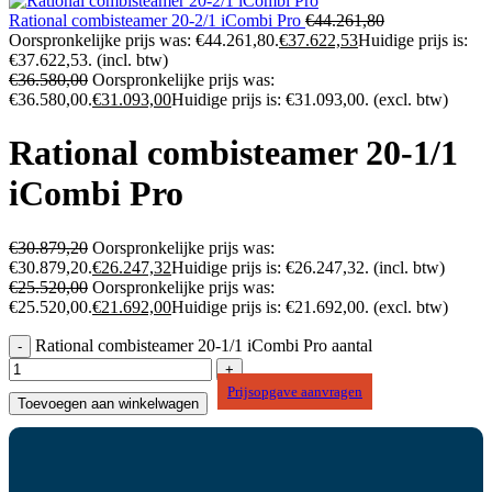
Rational combisteamer 20-2/1 iCombi Pro
€
44.261,80
Oorspronkelijke prijs was: €44.261,80.
€
37.622,53
Huidige prijs is:
€37.622,53.
(incl. btw)
€
36.580,00
Oorspronkelijke prijs was:
€36.580,00.
€
31.093,00
Huidige prijs is: €31.093,00.
(excl. btw)
Rational combisteamer 20-1/1
iCombi Pro
€
30.879,20
Oorspronkelijke prijs was:
€30.879,20.
€
26.247,32
Huidige prijs is: €26.247,32.
(incl. btw)
€
25.520,00
Oorspronkelijke prijs was:
€25.520,00.
€
21.692,00
Huidige prijs is: €21.692,00.
(excl. btw)
Rational combisteamer 20-1/1 iCombi Pro aantal
Prijsopgave aanvragen
Toevoegen aan winkelwagen