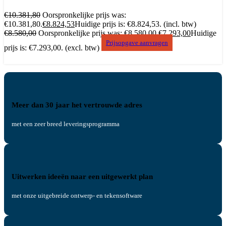
€
10.381,80
Oorspronkelijke prijs was:
€10.381,80.
€
8.824,53
Huidige prijs is: €8.824,53.
(incl. btw)
€
8.580,00
Oorspronkelijke prijs was: €8.580,00.
€
7.293,00
Huidige
Prijsopgave aanvragen
prijs is: €7.293,00.
(excl. btw)
Meer dan 30 jaar het vertrouwde adres
met een zeer breed leveringsprogramma
Uitwerken ideeën naar een uitgewerkt plan
met onze uitgebreide ontwerp- en tekensoftware