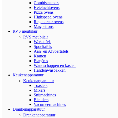
Combisteamers
Heteluchtovens
Pizza ovens
Highspeed ovens
Regenereer ovens
Magnetrons
RVS meubilair
RVS meubilair
Werktafels
Spoeltafels
Aan- en Afvoertafels
Kranen
Etagères
Wandschappen en kasten
Handenwasbakken
Keukenapparatuur
Keukenapparatuur
Toasters
Mixers
Snijmachines
Blenders
Vacumeermachines
Drankenapparatuur
Drankenapparatuur