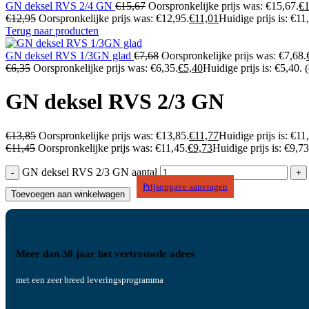
GN deksel RVS 2/4 GN
€
15,67
Oorspronkelijke prijs was: €15,67.
€
€
12,95
Oorspronkelijke prijs was: €12,95.
€
11,01
Huidige prijs is: €11
Terug naar producten
GN deksel RVS 1/3GN glad
€
7,68
Oorspronkelijke prijs was: €7,68.
€
6,35
Oorspronkelijke prijs was: €6,35.
€
5,40
Huidige prijs is: €5,40.
GN deksel RVS 2/3 GN
€
13,85
Oorspronkelijke prijs was: €13,85.
€
11,77
Huidige prijs is: €11
€
11,45
Oorspronkelijke prijs was: €11,45.
€
9,73
Huidige prijs is: €9,73
GN deksel RVS 2/3 GN aantal
Prijsopgave aanvragen
Toevoegen aan winkelwagen
Meer dan 30 jaar het vertrouwde adres
met een zeer breed leveringsprogramma