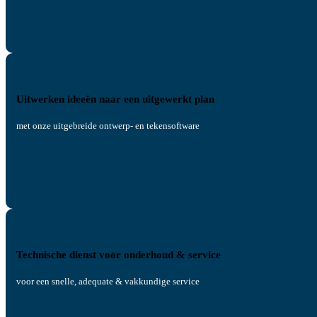
Uitwerken ideeën naar een uitgewerkt plan
met onze uitgebreide ontwerp- en tekensoftware
Technische dienst voor onderhoud & service
voor een snelle, adequate & vakkundige service