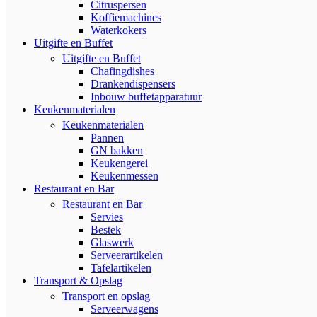
Citruspersen
Koffiemachines
Waterkokers
Uitgifte en Buffet
Uitgifte en Buffet
Chafingdishes
Drankendispensers
Inbouw buffetapparatuur
Keukenmaterialen
Keukenmaterialen
Pannen
GN bakken
Keukengerei
Keukenmessen
Restaurant en Bar
Restaurant en Bar
Servies
Bestek
Glaswerk
Serveerartikelen
Tafelartikelen
Transport & Opslag
Transport en opslag
Serveerwagens