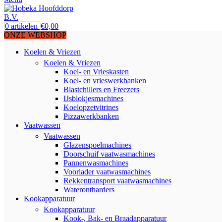
0
artikelen
€
0,00
ONZE WEBSHOP
Koelen & Vriezen
Koelen & Vriezen
Koel- en Vrieskasten
Koel- en vrieswerkbanken
Blastchillers en Freezers
IJsblokjesmachines
Koelopzetvitrines
Pizzawerkbanken
Vaatwassen
Vaatwassen
Glazenspoelmachines
Doorschuif vaatwasmachines
Pannenwasmachines
Voorlader vaatwasmachines
Rekkentransport vaatwasmachines
Waterontharders
Kookapparatuur
Kookapparatuur
Kook-, Bak- en Braadapparatuur