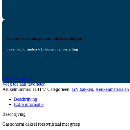
Gratis verzending voor alle bestellingen
boven €350, anders €15 kosten per bestelling
Add to compare
Voeg toe aan favorieten
Artikelnummer:
114147
Categorieën:
GN bakken
,
Keukenmaterialen
Beschrijving
Extra informatie
Beschrijving
Gastronorm deksel roestvrijstaal met greep