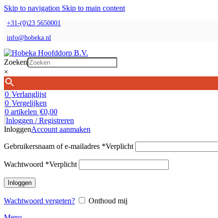
Skip to navigation
Skip to main content
+31-(0)23 5650001
info@hobeka.nl
Zoeken
×
0
Verlanglijst
0
Vergelijken
0
artikelen
€
0,00
Inloggen / Registreren
Inloggen
Account aanmaken
Gebruikersnaam of e-mailadres
*
Verplicht
Wachtwoord
*
Verplicht
Inloggen
Wachtwoord vergeten?
Onthoud mij
Menu