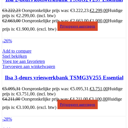
€
3.222,23
Oorspronkelijke prijs was: €3.222,23.
€
2.299,00
Huidige
prijs is: €2.299,00.
(incl. btw)
€
2.663,00
Oorspronkelijke prijs was: €2.663,00.
€
1.900,00
Huidige
Prijsopgave aanvragen
prijs is: €1.900,00.
(excl. btw)
-26%
Add to compare
Snel bekijken
Voeg toe aan favorieten
Toevoegen aan winkelwagen
Ilsa 3-deurs vrieswerkbank TSMG3V255 Essential
€
5.095,31
Oorspronkelijke prijs was: €5.095,31.
€
3.751,00
Huidige
prijs is: €3.751,00.
(incl. btw)
€
4.211,00
Oorspronkelijke prijs was: €4.211,00.
€
3.100,00
Huidige
Prijsopgave aanvragen
prijs is: €3.100,00.
(excl. btw)
-28%