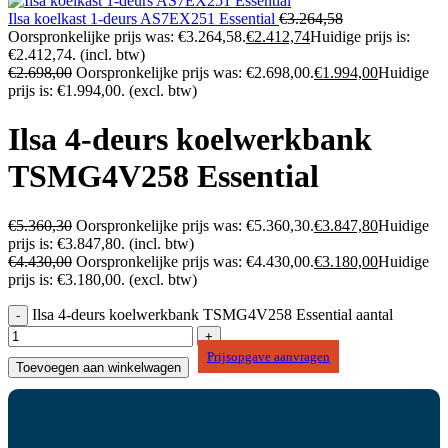
Ilsa koelkast 1-deurs AS7EX251 Essential
€
3.264,58
Oorspronkelijke prijs was: €3.264,58.
€
2.412,74
Huidige prijs is:
€2.412,74.
(incl. btw)
€
2.698,00
Oorspronkelijke prijs was: €2.698,00.
€
1.994,00
Huidige
prijs is: €1.994,00.
(excl. btw)
Ilsa 4-deurs koelwerkbank
TSMG4V258 Essential
€
5.360,30
Oorspronkelijke prijs was: €5.360,30.
€
3.847,80
Huidige
prijs is: €3.847,80.
(incl. btw)
€
4.430,00
Oorspronkelijke prijs was: €4.430,00.
€
3.180,00
Huidige
prijs is: €3.180,00.
(excl. btw)
Ilsa 4-deurs koelwerkbank TSMG4V258 Essential aantal
Prijsopgave aanvragen
Toevoegen aan winkelwagen