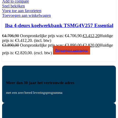
Add to compare
Snel bekijken
Voeg toe aan favorieten
Toevoegen aan winkelwagen
Ilsa 4-deurs koelwerkbank TSMG4V257 Essential
€
4.706,90
Oorspronkelijke prijs was: €4.706,90.
€
3.412,20
Huidige
prijs is: €3.412,20.
(incl. btw)
€
3.890,00
Oorspronkelijke prijs was: €3.890,00.
€
2.820,00
Huidige
Prijsopgave aanvragen
prijs is: €2.820,00.
(excl. btw)
Meer dan 30 jaar het vertrouwde adres
met een zeer breed leveringsprogramma