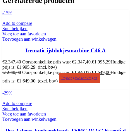
Gerelateerde producten
-15%
Add to compare
Snel bekijken
Voeg toe aan favorieten
Toevoegen aan winkelwagen
Icematic ijsblokjesmachine C46 A
€
2.347,40
Oorspronkelijke prijs was: €2.347,40.
€
1.995,29
Huidige
prijs is: €1.995,29.
(incl. btw)
€
1.940,00
Oorspronkelijke prijs was: €1.940,00.
€
1.649,00
Huidige
Prijsopgave aanvragen
prijs is: €1.649,00.
(excl. btw)
-29%
Add to compare
Snel bekijken
Voeg toe aan favorieten
Toevoegen aan winkelwagen
Ilsa 2-deurs koelwerkbank TSMG2V257 Essential