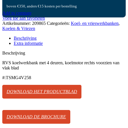
boven €350, anders €15 kosten per bestelling
Add to compare
Voeg toe aan favorieten
Artikelnummer:
209865
Categorieën:
Koel- en vrieswerkbanken
,
Koelen & Vriezen
Beschrijving
Extra informatie
Beschrijving
RVS koelwerkbank met 4 deuren, koelmotor rechts voorzien van
vlak blad
#:TSMG4V258
DOWNLOAD HET PRODUCTBLAD
DOWNLOAD DE BROCHURE