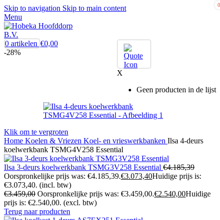
Skip to navigation
Skip to main content
Menu
0
artikelen
€
0,00
-28%
X
Geen producten in de lijst
Klik om te vergroten
Home
Koelen & Vriezen
Koel- en vrieswerkbanken
Ilsa 4-deurs
koelwerkbank TSMG4V258 Essential
Ilsa 3-deurs koelwerkbank TSMG3V258 Essential
€
4.185,39
Oorspronkelijke prijs was: €4.185,39.
€
3.073,40
Huidige prijs is:
€3.073,40.
(incl. btw)
€
3.459,00
Oorspronkelijke prijs was: €3.459,00.
€
2.540,00
Huidige
prijs is: €2.540,00.
(excl. btw)
Terug naar producten