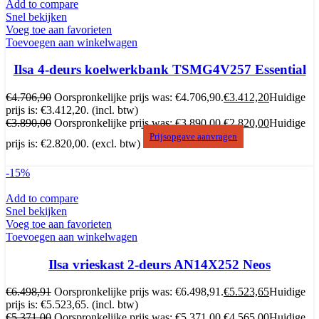
Add to compare
Snel bekijken
Voeg toe aan favorieten
Toevoegen aan winkelwagen
Ilsa 4-deurs koelwerkbank TSMG4V257 Essential
€
4.706,90
Oorspronkelijke prijs was: €4.706,90.
€
3.412,20
Huidige
prijs is: €3.412,20.
(incl. btw)
€
3.890,00
Oorspronkelijke prijs was: €3.890,00.
€
2.820,00
Huidige
Prijsopgave aanvragen
prijs is: €2.820,00.
(excl. btw)
-15%
Add to compare
Snel bekijken
Voeg toe aan favorieten
Toevoegen aan winkelwagen
Ilsa vrieskast 2-deurs AN14X252 Neos
€
6.498,91
Oorspronkelijke prijs was: €6.498,91.
€
5.523,65
Huidige
prijs is: €5.523,65.
(incl. btw)
€
5.371,00
Oorspronkelijke prijs was: €5.371,00.
€
4.565,00
Huidige