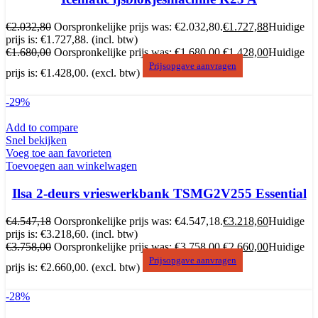
€
2.032,80
Oorspronkelijke prijs was: €2.032,80.
€
1.727,88
Huidige
prijs is: €1.727,88.
(incl. btw)
€
1.680,00
Oorspronkelijke prijs was: €1.680,00.
€
1.428,00
Huidige
Prijsopgave aanvragen
prijs is: €1.428,00.
(excl. btw)
-29%
Add to compare
Snel bekijken
Voeg toe aan favorieten
Toevoegen aan winkelwagen
Ilsa 2-deurs vrieswerkbank TSMG2V255 Essential
€
4.547,18
Oorspronkelijke prijs was: €4.547,18.
€
3.218,60
Huidige
prijs is: €3.218,60.
(incl. btw)
€
3.758,00
Oorspronkelijke prijs was: €3.758,00.
€
2.660,00
Huidige
Prijsopgave aanvragen
prijs is: €2.660,00.
(excl. btw)
-28%