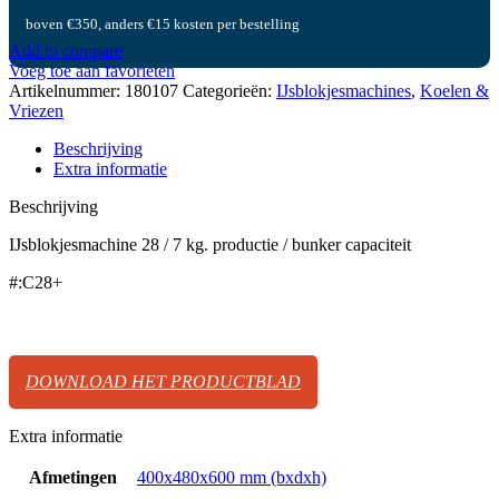
boven €350, anders €15 kosten per bestelling
Add to compare
Voeg toe aan favorieten
Artikelnummer:
180107
Categorieën:
IJsblokjesmachines
,
Koelen &
Vriezen
Beschrijving
Extra informatie
Beschrijving
IJsblokjesmachine 28 / 7 kg. productie / bunker capaciteit
#:C28+
DOWNLOAD HET PRODUCTBLAD
Extra informatie
Afmetingen
400x480x600 mm (bxdxh)