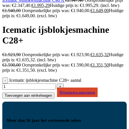
Icematic ijsblokjesmachine C46 A
€
2.347,40
Oorspronkelijke prijs
was: €2.347,40.
€
1.995,29
Huidige prijs is: €1.995,29.
(incl. btw)
€
1.940,00
Oorspronkelijke prijs was: €1.940,00.
€
1.649,00
Huidige
prijs is: €1.649,00.
(excl. btw)
Icematic ijsblokjesmachine
C28+
€
1.923,90
Oorspronkelijke prijs was: €1.923,90.
€
1.635,32
Huidige
prijs is: €1.635,32.
(incl. btw)
€
1.590,00
Oorspronkelijke prijs was: €1.590,00.
€
1.351,50
Huidige
prijs is: €1.351,50.
(excl. btw)
Icematic ijsblokjesmachine C28+ aantal
Prijsopgave aanvragen
Toevoegen aan winkelwagen
Meer dan 30 jaar het vertrouwde adres