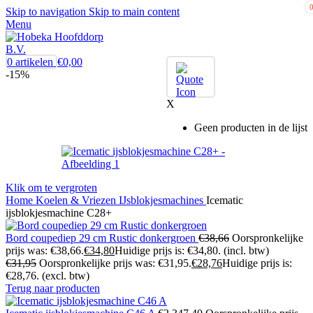
Skip to navigation
Skip to main content
Menu
0
artikelen
€
0,00
-15%
X
Geen producten in de lijst
Klik om te vergroten
Home
Koelen & Vriezen
IJsblokjesmachines
Icematic
ijsblokjesmachine C28+
Bord coupediep 29 cm Rustic donkergroen
€
38,66
Oorspronkelijke
prijs was: €38,66.
€
34,80
Huidige prijs is: €34,80.
(incl. btw)
€
31,95
Oorspronkelijke prijs was: €31,95.
€
28,76
Huidige prijs is:
€28,76.
(excl. btw)
Terug naar producten