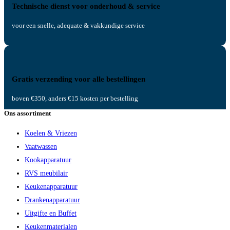
Technische dienst voor onderhoud & service
voor een snelle, adequate & vakkundige service
Gratis verzending voor alle bestellingen
boven €350, anders €15 kosten per bestelling
Ons assortiment
Koelen & Vriezen
Vaatwassen
Kookapparatuur
RVS meubilair
Keukenapparatuur
Drankenapparatuur
Uitgifte en Buffet
Keukenmaterialen