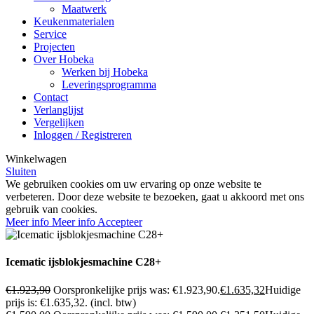
Maatwerk
Keukenmaterialen
Service
Projecten
Over Hobeka
Werken bij Hobeka
Leveringsprogramma
Contact
Verlanglijst
Vergelijken
Inloggen / Registreren
Winkelwagen
Sluiten
We gebruiken cookies om uw ervaring op onze website te
verbeteren. Door deze website te bezoeken, gaat u akkoord met ons
gebruik van cookies.
Meer info
Meer info
Accepteer
Icematic ijsblokjesmachine C28+
€
1.923,90
Oorspronkelijke prijs was: €1.923,90.
€
1.635,32
Huidige
prijs is: €1.635,32.
(incl. btw)