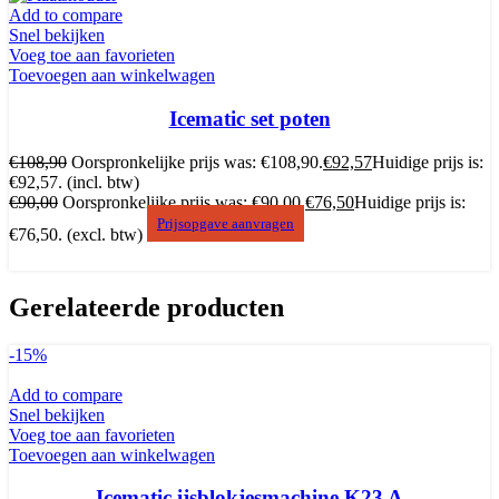
Add to compare
Snel bekijken
Voeg toe aan favorieten
Toevoegen aan winkelwagen
Icematic set poten
€
108,90
Oorspronkelijke prijs was: €108,90.
€
92,57
Huidige prijs is:
€92,57.
(incl. btw)
€
90,00
Oorspronkelijke prijs was: €90,00.
€
76,50
Huidige prijs is:
Prijsopgave aanvragen
€76,50.
(excl. btw)
Gerelateerde producten
-15%
Add to compare
Snel bekijken
Voeg toe aan favorieten
Toevoegen aan winkelwagen
Icematic ijsblokjesmachine K23 A