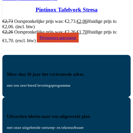
Pintinox Tafelvork Stresa
€
2,73
Oorspronkelijke prijs was: €2,73.
€
2,06
Huidige prijs is:
€2,06.
(incl. btw)
€
2,26
Oorspronkelijke prijs was: €2,26.
€
1,70
Huidige prijs is:
Prijsopgave aanvragen
€1,70.
(excl. btw)
Meer dan 30 jaar het vertrouwde adres
met een zeer breed leveringsprogramma
Uitwerken ideeën naar een uitgewerkt plan
met onze uitgebreide ontwerp- en tekensoftware