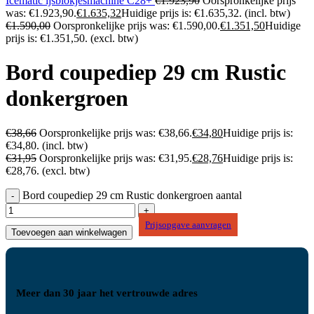
Icematic ijsblokjesmachine C28+
€
1.923,90
Oorspronkelijke prijs
was: €1.923,90.
€
1.635,32
Huidige prijs is: €1.635,32.
(incl. btw)
€
1.590,00
Oorspronkelijke prijs was: €1.590,00.
€
1.351,50
Huidige
prijs is: €1.351,50.
(excl. btw)
Bord coupediep 29 cm Rustic
donkergroen
€
38,66
Oorspronkelijke prijs was: €38,66.
€
34,80
Huidige prijs is:
€34,80.
(incl. btw)
€
31,95
Oorspronkelijke prijs was: €31,95.
€
28,76
Huidige prijs is:
€28,76.
(excl. btw)
Bord coupediep 29 cm Rustic donkergroen aantal
Prijsopgave aanvragen
Toevoegen aan winkelwagen
Meer dan 30 jaar het vertrouwde adres