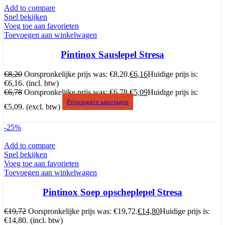
Add to compare
Snel bekijken
Voeg toe aan favorieten
Toevoegen aan winkelwagen
Pintinox Sauslepel Stresa
€
8,20
Oorspronkelijke prijs was: €8,20.
€
6,16
Huidige prijs is:
€6,16.
(incl. btw)
€
6,78
Oorspronkelijke prijs was: €6,78.
€
5,09
Huidige prijs is:
Prijsopgave aanvragen
€5,09.
(excl. btw)
-25%
Add to compare
Snel bekijken
Voeg toe aan favorieten
Toevoegen aan winkelwagen
Pintinox Soep opscheplepel Stresa
€
19,72
Oorspronkelijke prijs was: €19,72.
€
14,80
Huidige prijs is:
€14,80.
(incl. btw)