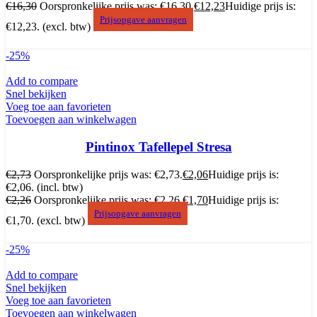
€
16,30
Oorspronkelijke prijs was: €16,30.
€
12,23
Huidige prijs is:
Prijsopgave aanvragen
€12,23.
(excl. btw)
-25%
Add to compare
Snel bekijken
Voeg toe aan favorieten
Toevoegen aan winkelwagen
Pintinox Tafellepel Stresa
€
2,73
Oorspronkelijke prijs was: €2,73.
€
2,06
Huidige prijs is:
€2,06.
(incl. btw)
€
2,26
Oorspronkelijke prijs was: €2,26.
€
1,70
Huidige prijs is:
Prijsopgave aanvragen
€1,70.
(excl. btw)
-25%
Add to compare
Snel bekijken
Voeg toe aan favorieten
Toevoegen aan winkelwagen