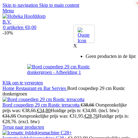
Skip to navigation
Skip to main content
Menu
0
artikelen
€
0,00
-10%
X
Geen producten in de lijst
Klik om te vergroten
Home
Restaurant en Bar
Servies
Bord coupediep 29 cm Rustic
donkergroen
Bord coupediep 29 cm Rustic terracotta
€
38,66
Oorspronkelijke
prijs was: €38,66.
€
34,80
Huidige prijs is: €34,80.
(incl. btw)
€
31,95
Oorspronkelijke prijs was: €31,95.
€
28,76
Huidige prijs is:
€28,76.
(excl. btw)
Terug naar producten