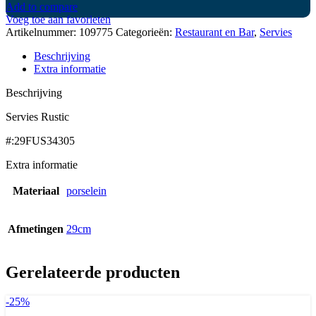
Add to compare
Voeg toe aan favorieten
Artikelnummer:
109775
Categorieën:
Restaurant en Bar
,
Servies
Beschrijving
Extra informatie
Beschrijving
Servies Rustic
#:29FUS34305
Extra informatie
Materiaal
porselein
Afmetingen
29cm
Gerelateerde producten
-25%