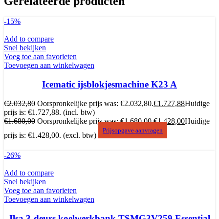
Gerelateerde producten
-15%
Add to compare
Snel bekijken
Voeg toe aan favorieten
Toevoegen aan winkelwagen
Icematic ijsblokjesmachine K23 A
€
2.032,80
Oorspronkelijke prijs was: €2.032,80.
€
1.727,88
Huidige
prijs is: €1.727,88.
(incl. btw)
€
1.680,00
Oorspronkelijke prijs was: €1.680,00.
€
1.428,00
Huidige
Prijsopgave aanvragen
prijs is: €1.428,00.
(excl. btw)
-26%
Add to compare
Snel bekijken
Voeg toe aan favorieten
Toevoegen aan winkelwagen
Ilsa 3-deurs koelwerkbank TSMG3V259 Essential