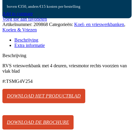
boven €350, anders €15 kosten per bestelling
Add to compare
Voeg toe aan favorieten
Artikelnummer:
209868
Categorieën:
Koel- en vrieswerkbanken
,
Koelen & Vriezen
Beschrijving
Extra informatie
Beschrijving
RVS vrieswerkbank met 4 deuren, vriesmotor rechts voorzien van
vlak blad
#:TSMG4V254
DOWNLOAD HET PRODUCTBLAD
DOWNLOAD DE BROCHURE