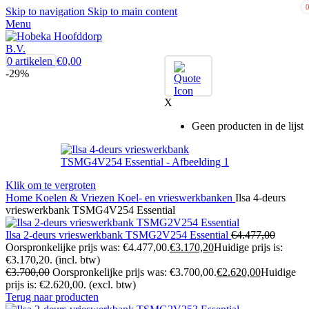
Skip to navigation
Skip to main content
Menu
0
artikelen
€
0,00
-29%
X
Geen producten in de lijst
Klik om te vergroten
Home
Koelen & Vriezen
Koel- en vrieswerkbanken
Ilsa 4-deurs
vrieswerkbank TSMG4V254 Essential
Ilsa 2-deurs vrieswerkbank TSMG2V254 Essential
€
4.477,00
Oorspronkelijke prijs was: €4.477,00.
€
3.170,20
Huidige prijs is:
€3.170,20.
(incl. btw)
€
3.700,00
Oorspronkelijke prijs was: €3.700,00.
€
2.620,00
Huidige
prijs is: €2.620,00.
(excl. btw)
Terug naar producten