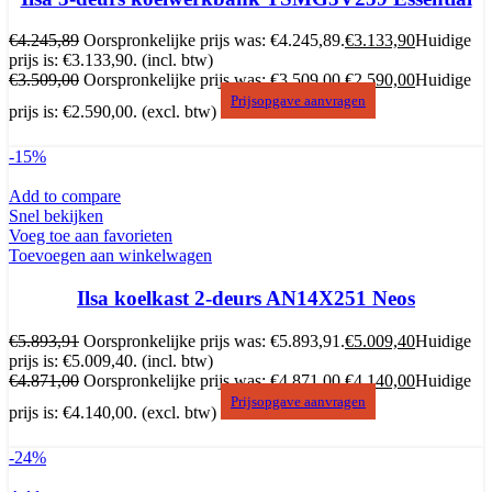
€
4.245,89
Oorspronkelijke prijs was: €4.245,89.
€
3.133,90
Huidige
prijs is: €3.133,90.
(incl. btw)
€
3.509,00
Oorspronkelijke prijs was: €3.509,00.
€
2.590,00
Huidige
Prijsopgave aanvragen
prijs is: €2.590,00.
(excl. btw)
-15%
Add to compare
Snel bekijken
Voeg toe aan favorieten
Toevoegen aan winkelwagen
Ilsa koelkast 2-deurs AN14X251 Neos
€
5.893,91
Oorspronkelijke prijs was: €5.893,91.
€
5.009,40
Huidige
prijs is: €5.009,40.
(incl. btw)
€
4.871,00
Oorspronkelijke prijs was: €4.871,00.
€
4.140,00
Huidige
Prijsopgave aanvragen
prijs is: €4.140,00.
(excl. btw)
-24%