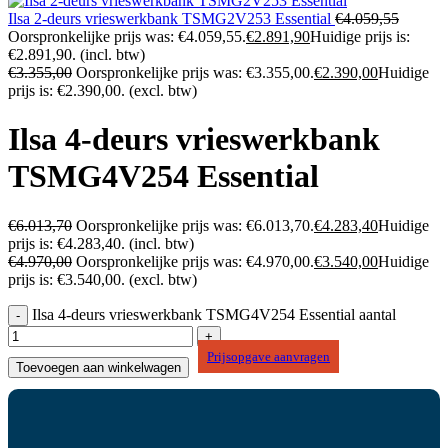
Ilsa 2-deurs vrieswerkbank TSMG2V253 Essential
€
4.059,55
Oorspronkelijke prijs was: €4.059,55.
€
2.891,90
Huidige prijs is:
€2.891,90.
(incl. btw)
€
3.355,00
Oorspronkelijke prijs was: €3.355,00.
€
2.390,00
Huidige
prijs is: €2.390,00.
(excl. btw)
Ilsa 4-deurs vrieswerkbank
TSMG4V254 Essential
€
6.013,70
Oorspronkelijke prijs was: €6.013,70.
€
4.283,40
Huidige
prijs is: €4.283,40.
(incl. btw)
€
4.970,00
Oorspronkelijke prijs was: €4.970,00.
€
3.540,00
Huidige
prijs is: €3.540,00.
(excl. btw)
Ilsa 4-deurs vrieswerkbank TSMG4V254 Essential aantal
Prijsopgave aanvragen
Toevoegen aan winkelwagen