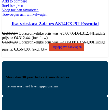
Add to compare
Snel bekijken
Voeg toe aan favorieten
Toevoegen aan winkelwagen
Ilsa vrieskast 2-deurs AS14EX252 Essential
€
5.667,64
Oorspronkelijke prijs was: €5.667,64.
€
4.312,44
Huidige
prijs is: €4.312,44.
(incl. btw)
€
4.684,00
Oorspronkelijke prijs was: €4.684,00.
€
3.564,00
Huidige
Prijsopgave aanvragen
prijs is: €3.564,00.
(excl. btw)
Meer dan 30 jaar het vertrouwde adres
met een zeer breed leveringsprogramma