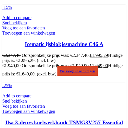
-15%
Add to compare
Snel bekijken
Voeg toe aan favorieten
Toevoegen aan winkelwagen
Icematic ijsblokjesmachine C46 A
€
2.347,40
Oorspronkelijke prijs was: €2.347,40.
€
1.995,29
Huidige
prijs is: €1.995,29.
(incl. btw)
€
1.940,00
Oorspronkelijke prijs was: €1.940,00.
€
1.649,00
Huidige
Prijsopgave aanvragen
prijs is: €1.649,00.
(excl. btw)
-25%
Add to compare
Snel bekijken
Voeg toe aan favorieten
Toevoegen aan winkelwagen
Ilsa 3-deurs koelwerkbank TSMG3V257 Essential