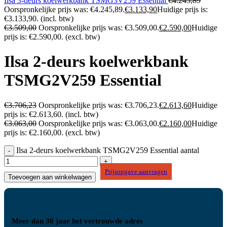
Ilsa 3-deurs koelwerkbank TSMG3V259 Essential
€
4.245,89
Oorspronkelijke prijs was: €4.245,89.
€
3.133,90
Huidige prijs is:
€3.133,90.
(incl. btw)
€
3.509,00
Oorspronkelijke prijs was: €3.509,00.
€
2.590,00
Huidige
prijs is: €2.590,00.
(excl. btw)
Ilsa 2-deurs koelwerkbank
TSMG2V259 Essential
€
3.706,23
Oorspronkelijke prijs was: €3.706,23.
€
2.613,60
Huidige
prijs is: €2.613,60.
(incl. btw)
€
3.063,00
Oorspronkelijke prijs was: €3.063,00.
€
2.160,00
Huidige
prijs is: €2.160,00.
(excl. btw)
Ilsa 2-deurs koelwerkbank TSMG2V259 Essential aantal
Prijsopgave aanvragen
Toevoegen aan winkelwagen
Meer dan 30 jaar het vertrouwde adres