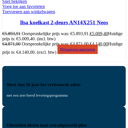
Snel bekijken
Voeg toe aan favorieten
Toevoegen aan winkelwagen
Ilsa koelkast 2-deurs AN14X251 Neos
€
5.893,91
Oorspronkelijke prijs was: €5.893,91.
€
5.009,40
Huidige
prijs is: €5.009,40.
(incl. btw)
€
4.871,00
Oorspronkelijke prijs was: €4.871,00.
€
4.140,00
Huidige
Prijsopgave aanvragen
prijs is: €4.140,00.
(excl. btw)
Meer dan 30 jaar het vertrouwde adres
met een zeer breed leveringsprogramma
Uitwerken ideeën naar een uitgewerkt plan