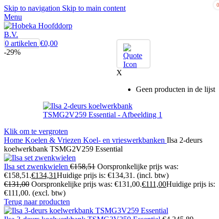
Skip to navigation
Skip to main content
Menu
0
artikelen
€
0,00
-29%
X
Geen producten in de lijst
Klik om te vergroten
Home
Koelen & Vriezen
Koel- en vrieswerkbanken
Ilsa 2-deurs
koelwerkbank TSMG2V259 Essential
Ilsa set zwenkwielen
€
158,51
Oorspronkelijke prijs was:
€158,51.
€
134,31
Huidige prijs is: €134,31.
(incl. btw)
€
131,00
Oorspronkelijke prijs was: €131,00.
€
111,00
Huidige prijs is:
€111,00.
(excl. btw)
Terug naar producten