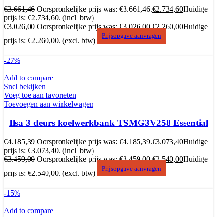
€
3.661,46
Oorspronkelijke prijs was: €3.661,46.
€
2.734,60
Huidige
prijs is: €2.734,60.
(incl. btw)
€
3.026,00
Oorspronkelijke prijs was: €3.026,00.
€
2.260,00
Huidige
Prijsopgave aanvragen
prijs is: €2.260,00.
(excl. btw)
-27%
Add to compare
Snel bekijken
Voeg toe aan favorieten
Toevoegen aan winkelwagen
Ilsa 3-deurs koelwerkbank TSMG3V258 Essential
€
4.185,39
Oorspronkelijke prijs was: €4.185,39.
€
3.073,40
Huidige
prijs is: €3.073,40.
(incl. btw)
€
3.459,00
Oorspronkelijke prijs was: €3.459,00.
€
2.540,00
Huidige
Prijsopgave aanvragen
prijs is: €2.540,00.
(excl. btw)
-15%
Add to compare