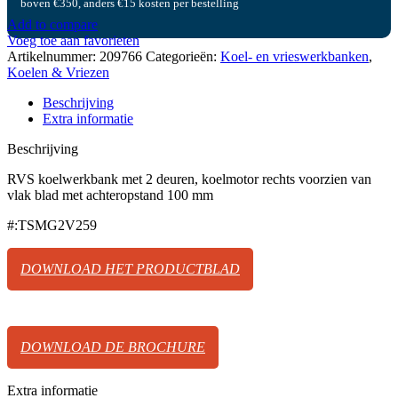
boven €350, anders €15 kosten per bestelling
Add to compare
Voeg toe aan favorieten
Artikelnummer:
209766
Categorieën:
Koel- en vrieswerkbanken
,
Koelen & Vriezen
Beschrijving
Extra informatie
Beschrijving
RVS koelwerkbank met 2 deuren, koelmotor rechts voorzien van
vlak blad met achteropstand 100 mm
#:TSMG2V259
DOWNLOAD HET PRODUCTBLAD
DOWNLOAD DE BROCHURE
Extra informatie