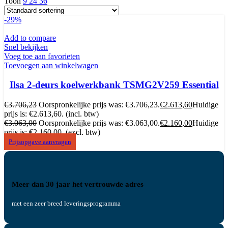
Toon
9
24
36
-29%
Add to compare
Snel bekijken
Voeg toe aan favorieten
Toevoegen aan winkelwagen
Ilsa 2-deurs koelwerkbank TSMG2V259 Essential
€
3.706,23
Oorspronkelijke prijs was: €3.706,23.
€
2.613,60
Huidige
prijs is: €2.613,60.
(incl. btw)
€
3.063,00
Oorspronkelijke prijs was: €3.063,00.
€
2.160,00
Huidige
prijs is: €2.160,00.
(excl. btw)
Prijsopgave aanvragen
Meer dan 30 jaar het vertrouwde adres
met een zeer breed leveringsprogramma