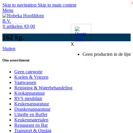
Skip to navigation
Skip to main content
Menu
0
artikelen
€
0,00
162 kg.
X
Sluiten
Geen producten in de lijst
Ons assortiment
Geen categorie
Koelen & Vriezen
Vaatwassen
Reiniging & Waterbehandeling
Kookapparatuur
RVS meubilair
Keukenapparatuur
Drankenapparatuur
Uitgifte en Buffet
Keukenmaterialen
Restaurant en Bar
Transport & Opslag