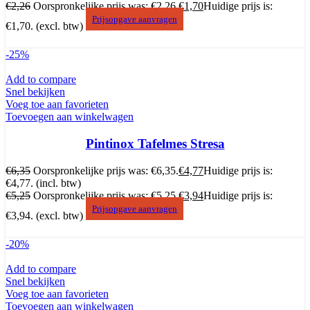
€
2,26
Oorspronkelijke prijs was: €2,26.
€
1,70
Huidige prijs is:
Prijsopgave aanvragen
€1,70.
(excl. btw)
-25%
Add to compare
Snel bekijken
Voeg toe aan favorieten
Toevoegen aan winkelwagen
Pintinox Tafelmes Stresa
€
6,35
Oorspronkelijke prijs was: €6,35.
€
4,77
Huidige prijs is:
€4,77.
(incl. btw)
€
5,25
Oorspronkelijke prijs was: €5,25.
€
3,94
Huidige prijs is:
Prijsopgave aanvragen
€3,94.
(excl. btw)
-20%
Add to compare
Snel bekijken
Voeg toe aan favorieten
Toevoegen aan winkelwagen