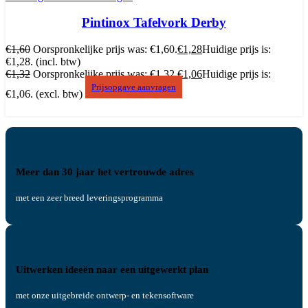
Pintinox Tafelvork Derby
€
1,60
Oorspronkelijke prijs was: €1,60.
€
1,28
Huidige prijs is:
€1,28.
(incl. btw)
€
1,32
Oorspronkelijke prijs was: €1,32.
€
1,06
Huidige prijs is:
Prijsopgave aanvragen
€1,06.
(excl. btw)
Meer dan 30 jaar het vertrouwde adres
met een zeer breed leveringsprogramma
Uitwerken ideeën naar een uitgewerkt plan
met onze uitgebreide ontwerp- en tekensoftware