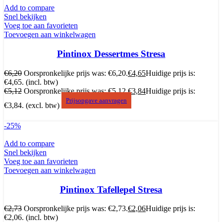
Add to compare
Snel bekijken
Voeg toe aan favorieten
Toevoegen aan winkelwagen
Pintinox Dessertmes Stresa
€
6,20
Oorspronkelijke prijs was: €6,20.
€
4,65
Huidige prijs is:
€4,65.
(incl. btw)
€
5,12
Oorspronkelijke prijs was: €5,12.
€
3,84
Huidige prijs is:
Prijsopgave aanvragen
€3,84.
(excl. btw)
-25%
Add to compare
Snel bekijken
Voeg toe aan favorieten
Toevoegen aan winkelwagen
Pintinox Tafellepel Stresa
€
2,73
Oorspronkelijke prijs was: €2,73.
€
2,06
Huidige prijs is:
€2,06.
(incl. btw)