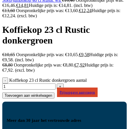
Soep/jumbokop 40 cl Rustic wit
€
16,46
Oorspronkelijke prijs was:
€16,46.
€
14,81
Huidige prijs is: €14,81.
(incl. btw)
€
13,60
Oorspronkelijke prijs was: €13,60.
€
12,24
Huidige prijs is:
€12,24.
(excl. btw)
Koffiekop 23 cl Rustic
donkergroen
€
10,65
Oorspronkelijke prijs was: €10,65.
€
9,58
Huidige prijs is:
€9,58.
(incl. btw)
€
8,80
Oorspronkelijke prijs was: €8,80.
€
7,92
Huidige prijs is:
€7,92.
(excl. btw)
Koffiekop 23 cl Rustic donkergroen aantal
Prijsopgave aanvragen
Toevoegen aan winkelwagen
Meer dan 30 jaar het vertrouwde adres