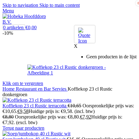
Skip to navigation
Skip to main content
Menu
0
artikelen
€
0,00
-10%
X
Geen producten in de lijst
Klik om te vergroten
Home
Restaurant en Bar
Servies
Koffiekop 23 cl Rustic
donkergroen
Koffiekop 23 cl Rustic terracotta
€
10,65
Oorspronkelijke prijs was:
€10,65.
€
9,58
Huidige prijs is: €9,58.
(incl. btw)
€
8,80
Oorspronkelijke prijs was: €8,80.
€
7,92
Huidige prijs is:
€7,92.
(excl. btw)
Terug naar producten