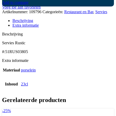
Add to compare
Voeg toe aan favorieten
Artikelnummer:
109796
Categorieën:
Restaurant en Bar
,
Servies
Beschrijving
Extra informatie
Beschrijving
Servies Rustic
#:51RUS03805
Extra informatie
Materiaal
porselein
Inhoud
23cl
Gerelateerde producten
-25%