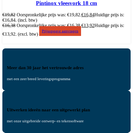
Pintinox vleesvork 18 cm
€
19,82
Oorspronkelijke prijs was: €19,82.
€
16,84
Huidige prijs is:
€16,84.
(incl. btw)
€
16,38
Oorspronkelijke prijs was: €16,38.
€
13,92
Huidige prijs is:
Prijsopgave aanvragen
€13,92.
(excl. btw)
Meer dan 30 jaar het vertrouwde adres
met een zeer breed leveringsprogramma
Uitwerken ideeën naar een uitgewerkt plan
met onze uitgebreide ontwerp- en tekensoftware