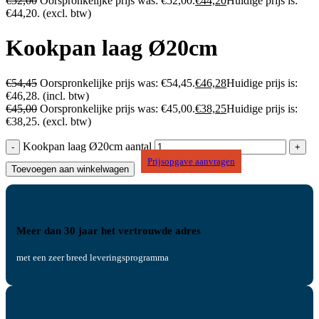
€
52,00
Oorspronkelijke prijs was: €52,00.
€
44,20
Huidige prijs is:
€44,20.
(excl. btw)
Kookpan laag Ø20cm
€
54,45
Oorspronkelijke prijs was: €54,45.
€
46,28
Huidige prijs is:
€46,28.
(incl. btw)
€
45,00
Oorspronkelijke prijs was: €45,00.
€
38,25
Huidige prijs is:
€38,25.
(excl. btw)
Kookpan laag Ø20cm aantal
Prijsopgave aanvragen
Toevoegen aan winkelwagen
Meer dan 30 jaar het vertrouwde adres
met een zeer breed leveringsprogramma