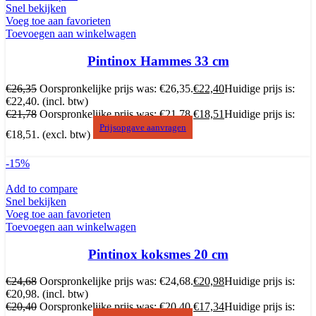
Snel bekijken
Voeg toe aan favorieten
Toevoegen aan winkelwagen
Pintinox Hammes 33 cm
€
26,35
Oorspronkelijke prijs was: €26,35.
€
22,40
Huidige prijs is:
€22,40.
(incl. btw)
€
21,78
Oorspronkelijke prijs was: €21,78.
€
18,51
Huidige prijs is:
Prijsopgave aanvragen
€18,51.
(excl. btw)
-15%
Add to compare
Snel bekijken
Voeg toe aan favorieten
Toevoegen aan winkelwagen
Pintinox koksmes 20 cm
€
24,68
Oorspronkelijke prijs was: €24,68.
€
20,98
Huidige prijs is:
€20,98.
(incl. btw)
€
20,40
Oorspronkelijke prijs was: €20,40.
€
17,34
Huidige prijs is: