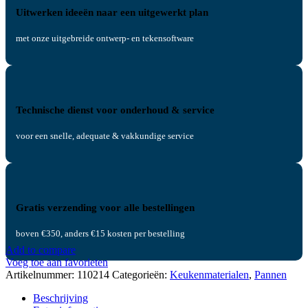
Uitwerken ideeën naar een uitgewerkt plan
met onze uitgebreide ontwerp- en tekensoftware
Technische dienst voor onderhoud & service
voor een snelle, adequate & vakkundige service
Gratis verzending voor alle bestellingen
boven €350, anders €15 kosten per bestelling
Add to compare
Voeg toe aan favorieten
Artikelnummer:
110214
Categorieën:
Keukenmaterialen
,
Pannen
Beschrijving