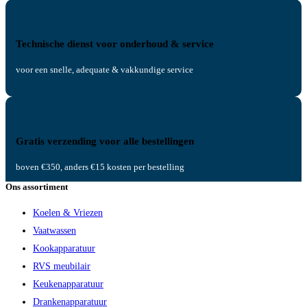
Technische dienst voor onderhoud & service
voor een snelle, adequate & vakkundige service
Gratis verzending voor alle bestellingen
boven €350, anders €15 kosten per bestelling
Ons assortiment
Koelen & Vriezen
Vaatwassen
Kookapparatuur
RVS meubilair
Keukenapparatuur
Drankenapparatuur