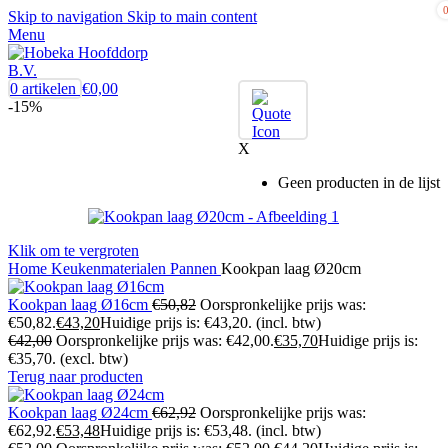
Skip to navigation
Skip to main content
Menu
0
artikelen
€
0,00
-15%
X
Geen producten in de lijst
Klik om te vergroten
Home
Keukenmaterialen
Pannen
Kookpan laag Ø20cm
Kookpan laag Ø16cm
€
50,82
Oorspronkelijke prijs was:
€50,82.
€
43,20
Huidige prijs is: €43,20.
(incl. btw)
€
42,00
Oorspronkelijke prijs was: €42,00.
€
35,70
Huidige prijs is:
€35,70.
(excl. btw)
Terug naar producten
Kookpan laag Ø24cm
€
62,92
Oorspronkelijke prijs was:
€62,92.
€
53,48
Huidige prijs is: €53,48.
(incl. btw)