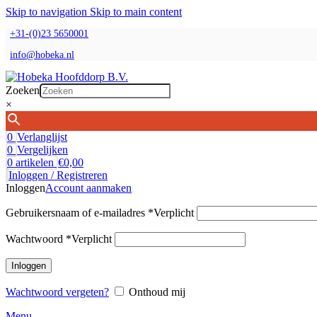
Skip to navigation
Skip to main content
+31-(0)23 5650001
info@hobeka.nl
Zoeken
×
0
Verlanglijst
0
Vergelijken
0
artikelen
€
0,00
Inloggen / Registreren
Inloggen
Account aanmaken
Gebruikersnaam of e-mailadres
*
Verplicht
Wachtwoord
*
Verplicht
Inloggen
Wachtwoord vergeten?
Onthoud mij
Menu