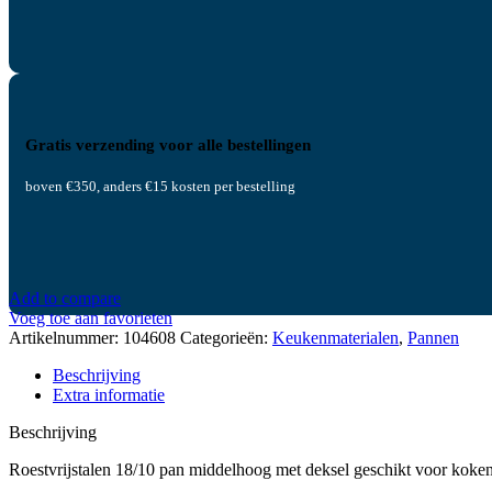
Gratis verzending voor alle bestellingen
boven €350, anders €15 kosten per bestelling
Add to compare
Voeg toe aan favorieten
Artikelnummer:
104608
Categorieën:
Keukenmaterialen
,
Pannen
Beschrijving
Extra informatie
Beschrijving
Roestvrijstalen 18/10 pan middelhoog met deksel geschikt voor koken