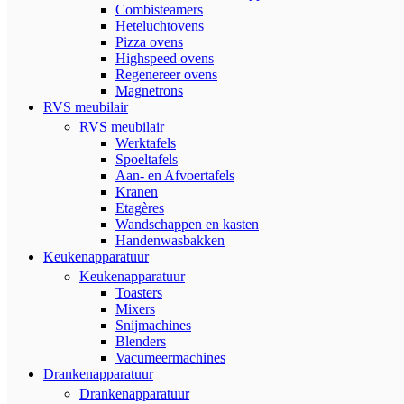
Combisteamers
Heteluchtovens
Pizza ovens
Highspeed ovens
Regenereer ovens
Magnetrons
RVS meubilair
RVS meubilair
Werktafels
Spoeltafels
Aan- en Afvoertafels
Kranen
Etagères
Wandschappen en kasten
Handenwasbakken
Keukenapparatuur
Keukenapparatuur
Toasters
Mixers
Snijmachines
Blenders
Vacumeermachines
Drankenapparatuur
Drankenapparatuur