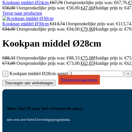
Kookpan middel Ø24cm
€
67,76
Oorspronkelijke prijs was: €67,76.
€
€
56,00
Oorspronkelijke prijs was: €56,00.
€
47,60
Huidige prijs is: €47
Terug naar producten
Kookpan middel Ø30cm
€
113,74
Oorspronkelijke prijs was: €113,74
€
94,00
Oorspronkelijke prijs was: €94,00.
€
79,90
Huidige prijs is: €79
Kookpan middel Ø28cm
€
88,33
Oorspronkelijke prijs was: €88,33.
€
75,08
Huidige prijs is: €75
€
73,00
Oorspronkelijke prijs was: €73,00.
€
62,05
Huidige prijs is: €62
Kookpan middel Ø28cm aantal
Prijsopgave aanvragen
Toevoegen aan winkelwagen
Meer dan 30 jaar het vertrouwde adres
met een zeer breed leveringsprogramma