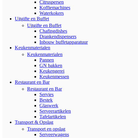
Citruspersen
Koffiemachines
Waterkokers
Uitgifte en Buffet
Uitgifte en Buffet
Chafingdishes
Drankendispensers
Inbouw buffetapparatuur
Keukenmaterialen
Keukenmaterialen
Pannen
GN bakken
Keukengerei
Keukenmessen
Restaurant en Bar
Restaurant en Bar
Servies
Bestek
Glaswerk
Serveerartikelen
Tafelartikelen
Transport & Opslag
Transport en opslag
Serveerwagens