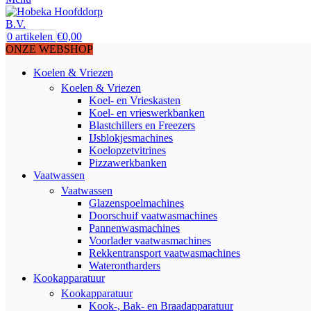
0
artikelen
€
0,00
ONZE WEBSHOP
Koelen & Vriezen
Koelen & Vriezen
Koel- en Vrieskasten
Koel- en vrieswerkbanken
Blastchillers en Freezers
IJsblokjesmachines
Koelopzetvitrines
Pizzawerkbanken
Vaatwassen
Vaatwassen
Glazenspoelmachines
Doorschuif vaatwasmachines
Pannenwasmachines
Voorlader vaatwasmachines
Rekkentransport vaatwasmachines
Waterontharders
Kookapparatuur
Kookapparatuur
Kook-, Bak- en Braadapparatuur