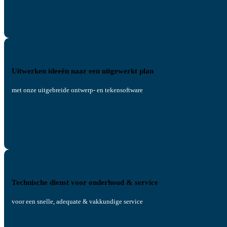
Uitwerken ideeën naar een uitgewerkt plan
met onze uitgebreide ontwerp- en tekensoftware
Technische dienst voor onderhoud & service
voor een snelle, adequate & vakkundige service