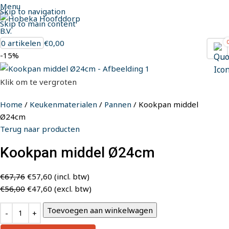
Menu
Skip to navigation
Skip to main content
0
artikelen
€
0,00
-15%
Klik om te vergroten
Home
Keukenmaterialen
Pannen
Kookpan middel
Ø24cm
Terug naar producten
Kookpan middel Ø24cm
€
67,76
€
57,60
(incl. btw)
€
56,00
€
47,60
(excl. btw)
Toevoegen aan winkelwagen