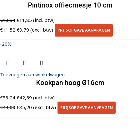
Pintinox offiecmesje 10 cm
€
13,94
€
11,85
(incl. btw)
€
11,52
€
9,79
(excl. btw)
PRIJSOPGAVE AANVRAGEN
-20%
Toevoegen aan winkelwagen
Kookpan hoog Ø16cm
€
53,24
€
42,59
(incl. btw)
€
44,00
€
35,20
(excl. btw)
PRIJSOPGAVE AANVRAGEN