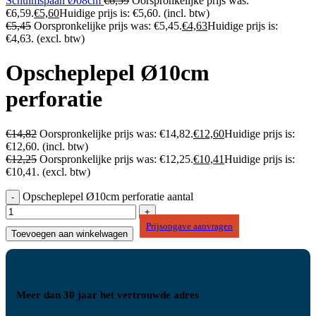
Schuimspaan Ø08cm
€
6,59
Oorspronkelijke prijs was:
€6,59.
€
5,60
Huidige prijs is: €5,60.
(incl. btw)
€
5,45
Oorspronkelijke prijs was: €5,45.
€
4,63
Huidige prijs is:
€4,63.
(excl. btw)
Opscheplepel Ø10cm
perforatie
€
14,82
Oorspronkelijke prijs was: €14,82.
€
12,60
Huidige prijs is:
€12,60.
(incl. btw)
€
12,25
Oorspronkelijke prijs was: €12,25.
€
10,41
Huidige prijs is:
€10,41.
(excl. btw)
Opscheplepel Ø10cm perforatie aantal
Prijsopgave aanvragen
Toevoegen aan winkelwagen
Meer dan 30 jaar het vertrouwde adres