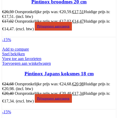
Pintinox broodmes 20 cm
€
20,59
Oorspronkelijke prijs was: €20,59.
€
17,51
Huidige prijs is:
€17,51.
(incl. btw)
€
17,02
Oorspronkelijke prijs was: €17,02.
€
14,47
Huidige prijs is:
Prijsopgave aanvragen
€14,47.
(excl. btw)
-15%
Add to compare
Snel bekijken
Voeg toe aan favorieten
Toevoegen aan winkelwagen
Pintinox Japans koksmes 18 cm
€
24,68
Oorspronkelijke prijs was: €24,68.
€
20,98
Huidige prijs is:
€20,98.
(incl. btw)
€
20,40
Oorspronkelijke prijs was: €20,40.
€
17,34
Huidige prijs is:
Prijsopgave aanvragen
€17,34.
(excl. btw)
-15%