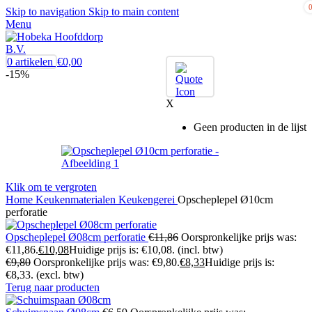
Skip to navigation
Skip to main content
Menu
0
artikelen
€
0,00
-15%
X
Geen producten in de lijst
Klik om te vergroten
Home
Keukenmaterialen
Keukengerei
Opscheplepel Ø10cm
perforatie
Opscheplepel Ø08cm perforatie
€
11,86
Oorspronkelijke prijs was:
€11,86.
€
10,08
Huidige prijs is: €10,08.
(incl. btw)
€
9,80
Oorspronkelijke prijs was: €9,80.
€
8,33
Huidige prijs is:
€8,33.
(excl. btw)
Terug naar producten