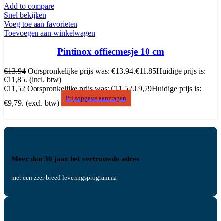
Add to compare
Snel bekijken
Voeg toe aan favorieten
Toevoegen aan winkelwagen
Pintinox offiecmesje 10 cm
€
13,94
Oorspronkelijke prijs was: €13,94.
€
11,85
Huidige prijs is:
€11,85.
(incl. btw)
€
11,52
Oorspronkelijke prijs was: €11,52.
€
9,79
Huidige prijs is:
Prijsopgave aanvragen
€9,79.
(excl. btw)
Meer dan 30 jaar het vertrouwde adres
met een zeer breed leveringsprogramma