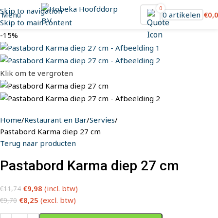
0
Skip to navigation
Menu
0
artikelen
€
0,
Skip to main content
-15%
Klik om te vergroten
Home
Restaurant en Bar
Servies
Pastabord Karma diep 27 cm
Terug naar producten
Pastabord Karma diep 27 cm
€
9,98
(incl. btw)
€
11,74
€
8,25
(excl. btw)
€
9,70