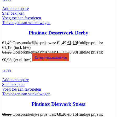
Add to compare
Snel bekijken
Voeg toe aan favorieten
Toevoegen aan winkelwagen
Pintinox Dessertvork Derby
€
1,49
Oorspronkelijke prijs was: €1,49.
€
1,19
Huidige prijs is:
€1,19.
(incl. btw)
€
1,23
Oorspronkelijke prijs was: €1,23.
€
0,98
Huidige prijs is:
Prijsopgave aanvragen
€0,98.
(excl. btw)
-25%
Add to compare
Snel bekijken
Voeg toe aan favorieten
Toevoegen aan winkelwagen
Pintinox Dienvork Stresa
€
8,20
Oorspronkelijke prijs was: €8,20.
€
6,16
Huidige prijs is: