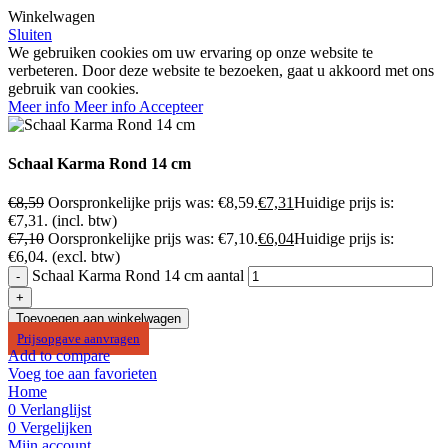
Winkelwagen
Sluiten
We gebruiken cookies om uw ervaring op onze website te
verbeteren. Door deze website te bezoeken, gaat u akkoord met ons
gebruik van cookies.
Meer info
Meer info
Accepteer
Schaal Karma Rond 14 cm
€
8,59
Oorspronkelijke prijs was: €8,59.
€
7,31
Huidige prijs is:
€7,31.
(incl. btw)
€
7,10
Oorspronkelijke prijs was: €7,10.
€
6,04
Huidige prijs is:
€6,04.
(excl. btw)
Schaal Karma Rond 14 cm aantal
Toevoegen aan winkelwagen
Prijsopgave aanvragen
Add to compare
Voeg toe aan favorieten
Home
0
Verlanglijst
0
Vergelijken
Mijn account