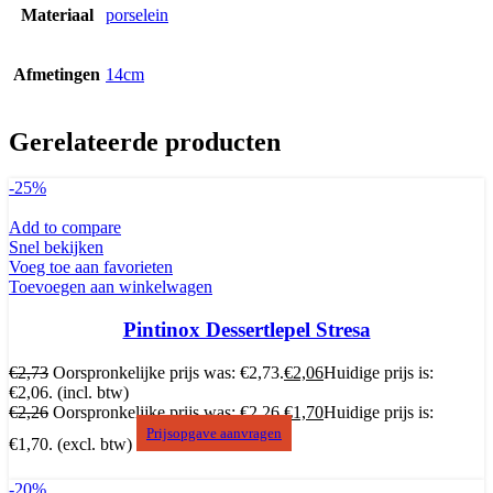
Materiaal
porselein
Afmetingen
14cm
Gerelateerde producten
-25%
Add to compare
Snel bekijken
Voeg toe aan favorieten
Toevoegen aan winkelwagen
Pintinox Dessertlepel Stresa
€
2,73
Oorspronkelijke prijs was: €2,73.
€
2,06
Huidige prijs is:
€2,06.
(incl. btw)
€
2,26
Oorspronkelijke prijs was: €2,26.
€
1,70
Huidige prijs is:
Prijsopgave aanvragen
€1,70.
(excl. btw)
-20%