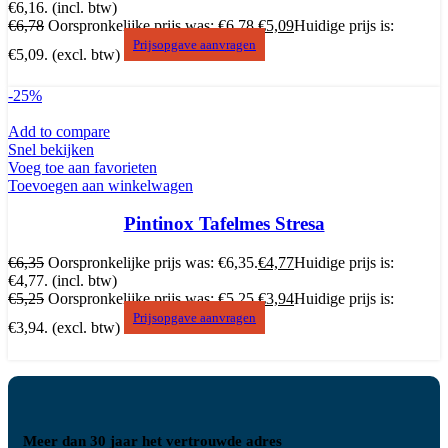
€6,16.
(incl. btw)
€
6,78
Oorspronkelijke prijs was: €6,78.
€
5,09
Huidige prijs is:
Prijsopgave aanvragen
€5,09.
(excl. btw)
-25%
Add to compare
Snel bekijken
Voeg toe aan favorieten
Toevoegen aan winkelwagen
Pintinox Tafelmes Stresa
€
6,35
Oorspronkelijke prijs was: €6,35.
€
4,77
Huidige prijs is:
€4,77.
(incl. btw)
€
5,25
Oorspronkelijke prijs was: €5,25.
€
3,94
Huidige prijs is:
Prijsopgave aanvragen
€3,94.
(excl. btw)
Meer dan 30 jaar het vertrouwde adres