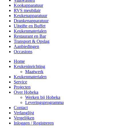
Vaatwassen
Kookapparatuur
RVS meubilair
Keukenapparatuur
Drankenapparatuur
Uitgifte en Buffet
Keukenmaterialen
Restaurant en Bar
Transport & Opslag
Aanbiedingen
Occasions
Home
Keukeninrichting
Maatwerk
Keukenmaterialen
Service
Projecten
Over Hobeka
Werken bij Hobeka
Leveringsprogramma
Contact
Verlanglijst
Vergelijken
Inloggen / Registreren