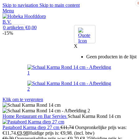
Skip to navigation
Skip to main content
Menu
0
artikelen
€
0,00
-15%
X
Geen producten in de lijst
Klik om te vergroten
Home
Restaurant en Bar
Servies
Schaal Karma Rond 14 cm
Pastabord Karma diep 27 cm
€
11,74
Oorspronkelijke prijs was:
€11,74.
€
9,98
Huidige prijs is: €9,98.
(incl. btw)
€
9,70
Oorspronkelijke prijs was: €9,70.
€
8,25
Huidige prijs is: