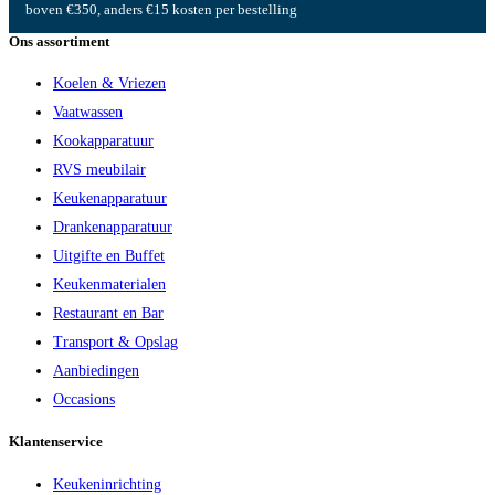
boven €350, anders €15 kosten per bestelling
Ons assortiment
Koelen & Vriezen
Vaatwassen
Kookapparatuur
RVS meubilair
Keukenapparatuur
Drankenapparatuur
Uitgifte en Buffet
Keukenmaterialen
Restaurant en Bar
Transport & Opslag
Aanbiedingen
Occasions
Klantenservice
Keukeninrichting