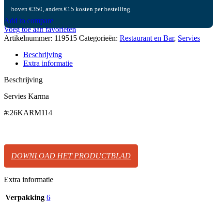
boven €350, anders €15 kosten per bestelling
Add to compare
Voeg toe aan favorieten
Artikelnummer:
119515
Categorieën:
Restaurant en Bar
,
Servies
Beschrijving
Extra informatie
Beschrijving
Servies Karma
#:26KARM114
DOWNLOAD HET PRODUCTBLAD
Extra informatie
Verpakking
6