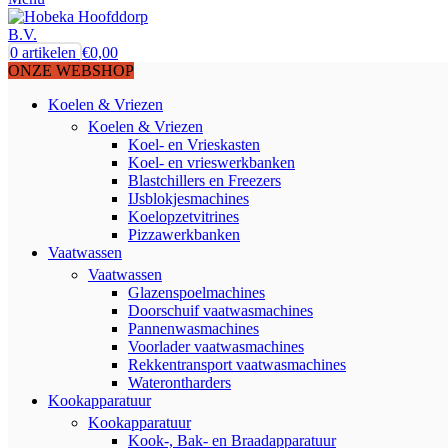
0
artikelen
€
0,00
ONZE WEBSHOP
Koelen & Vriezen
Koelen & Vriezen
Koel- en Vrieskasten
Koel- en vrieswerkbanken
Blastchillers en Freezers
IJsblokjesmachines
Koelopzetvitrines
Pizzawerkbanken
Vaatwassen
Vaatwassen
Glazenspoelmachines
Doorschuif vaatwasmachines
Pannenwasmachines
Voorlader vaatwasmachines
Rekkentransport vaatwasmachines
Waterontharders
Kookapparatuur
Kookapparatuur
Kook-, Bak- en Braadapparatuur