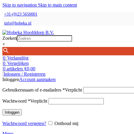
Skip to navigation
Skip to main content
+31-(0)23 5650001
info@hobeka.nl
Zoeken
×
0
Verlanglijst
0
Vergelijken
0
artikelen
€
0,00
Inloggen / Registreren
Inloggen
Account aanmaken
Gebruikersnaam of e-mailadres
*
Verplicht
Wachtwoord
*
Verplicht
Inloggen
Wachtwoord vergeten?
Onthoud mij
Menu