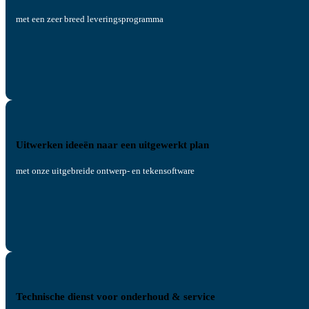
met een zeer breed leveringsprogramma
Uitwerken ideeën naar een uitgewerkt plan
met onze uitgebreide ontwerp- en tekensoftware
Technische dienst voor onderhoud & service