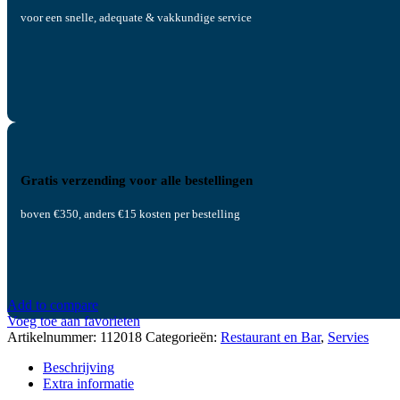
voor een snelle, adequate & vakkundige service
Gratis verzending voor alle bestellingen
boven €350, anders €15 kosten per bestelling
Add to compare
Voeg toe aan favorieten
Artikelnummer:
112018
Categorieën:
Restaurant en Bar
,
Servies
Beschrijving
Extra informatie