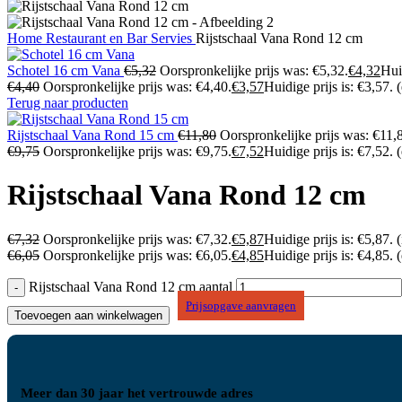
Home
Restaurant en Bar
Servies
Rijstschaal Vana Rond 12 cm
Schotel 16 cm Vana
€
5,32
Oorspronkelijke prijs was: €5,32.
€
4,32
Huid
€
4,40
Oorspronkelijke prijs was: €4,40.
€
3,57
Huidige prijs is: €3,57.
Terug naar producten
Rijstschaal Vana Rond 15 cm
€
11,80
Oorspronkelijke prijs was: €11,
€
9,75
Oorspronkelijke prijs was: €9,75.
€
7,52
Huidige prijs is: €7,52.
Rijstschaal Vana Rond 12 cm
€
7,32
Oorspronkelijke prijs was: €7,32.
€
5,87
Huidige prijs is: €5,87.
(
€
6,05
Oorspronkelijke prijs was: €6,05.
€
4,85
Huidige prijs is: €4,85.
Rijstschaal Vana Rond 12 cm aantal
Prijsopgave aanvragen
Toevoegen aan winkelwagen
Meer dan 30 jaar het vertrouwde adres