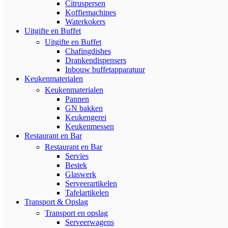
Citruspersen
Koffiemachines
Waterkokers
Uitgifte en Buffet
Uitgifte en Buffet
Chafingdishes
Drankendispensers
Inbouw buffetapparatuur
Keukenmaterialen
Keukenmaterialen
Pannen
GN bakken
Keukengerei
Keukenmessen
Restaurant en Bar
Restaurant en Bar
Servies
Bestek
Glaswerk
Serveerartikelen
Tafelartikelen
Transport & Opslag
Transport en opslag
Serveerwagens