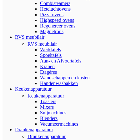
Combisteamers
Heteluchtovens
Pizza ovens
Highspeed ovens
Regenereer ovens
Magnetrons
RVS meubilair
RVS meubilair
Werktafels
Spoeltafels
Aan- en Afvoertafels
Kranen
Etagères
Wandschappen en kasten
Handenwasbakken
Keukenapparatuur
Keukenapparatuur
Toasters
Mixers
Snijmachines
Blenders
Vacumeermachines
Drankenapparatuur
Drankenapparatuur