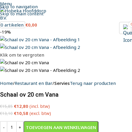
Menu
Skip to navigation
Skip to main content
0
artikelen
€
0,00
-19%
Klik om te vergroten
Home
Restaurant en Bar
Servies
Terug naar producten
Schaal ov 20 cm Vana
€
12,80
(incl. btw)
€
15,85
€
10,58
(excl. btw)
€
13,10
TOEVOEGEN AAN WINKELWAGEN