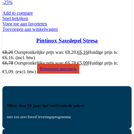
-25%
Add to compare
Snel bekijken
Voeg toe aan favorieten
Toevoegen aan winkelwagen
Pintinox Sauslepel Stresa
€
8,20
Oorspronkelijke prijs was: €8,20.
€
6,16
Huidige prijs is:
€6,16.
(incl. btw)
€
6,78
Oorspronkelijke prijs was: €6,78.
€
5,09
Huidige prijs is:
Prijsopgave aanvragen
€5,09.
(excl. btw)
Meer dan 30 jaar het vertrouwde adres
met een zeer breed leveringsprogramma