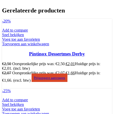
Gerelateerde producten
-20%
Add to compare
Snel bekijken
Voeg toe aan favorieten
Toevoegen aan winkelwagen
Pintinox Dessertmes Derby
€
2,50
Oorspronkelijke prijs was: €2,50.
€
2,01
Huidige prijs is:
€2,01.
(incl. btw)
€
2,07
Oorspronkelijke prijs was: €2,07.
€
1,66
Huidige prijs is:
Prijsopgave aanvragen
€1,66.
(excl. btw)
-25%
Add to compare
Snel bekijken
Voeg toe aan favorieten
Toevoegen aan winkelwagen