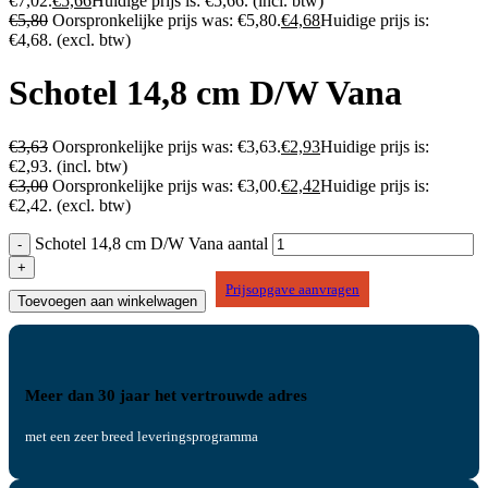
€7,02.
€
5,66
Huidige prijs is: €5,66.
(incl. btw)
€
5,80
Oorspronkelijke prijs was: €5,80.
€
4,68
Huidige prijs is:
€4,68.
(excl. btw)
Schotel 14,8 cm D/W Vana
€
3,63
Oorspronkelijke prijs was: €3,63.
€
2,93
Huidige prijs is:
€2,93.
(incl. btw)
€
3,00
Oorspronkelijke prijs was: €3,00.
€
2,42
Huidige prijs is:
€2,42.
(excl. btw)
Schotel 14,8 cm D/W Vana aantal
Prijsopgave aanvragen
Toevoegen aan winkelwagen
Meer dan 30 jaar het vertrouwde adres
met een zeer breed leveringsprogramma