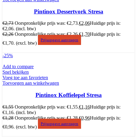
Pintinox Dessertvork Stresa
€
2,73
Oorspronkelijke prijs was: €2,73.
€
2,06
Huidige prijs is:
€2,06.
(incl. btw)
€
2,26
Oorspronkelijke prijs was: €2,26.
€
1,70
Huidige prijs is:
Prijsopgave aanvragen
€1,70.
(excl. btw)
-25%
Add to compare
Snel bekijken
Voeg toe aan favorieten
Toevoegen aan winkelwagen
Pintinox Koffielepel Stresa
€
1,55
Oorspronkelijke prijs was: €1,55.
€
1,16
Huidige prijs is:
€1,16.
(incl. btw)
€
1,28
Oorspronkelijke prijs was: €1,28.
€
0,96
Huidige prijs is:
Prijsopgave aanvragen
€0,96.
(excl. btw)