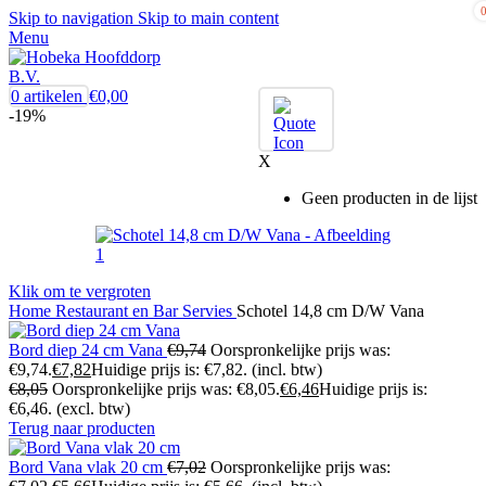
Skip to navigation
Skip to main content
Menu
0
artikelen
€
0,00
-19%
X
Geen producten in de lijst
Klik om te vergroten
Home
Restaurant en Bar
Servies
Schotel 14,8 cm D/W Vana
Bord diep 24 cm Vana
€
9,74
Oorspronkelijke prijs was:
€9,74.
€
7,82
Huidige prijs is: €7,82.
(incl. btw)
€
8,05
Oorspronkelijke prijs was: €8,05.
€
6,46
Huidige prijs is:
€6,46.
(excl. btw)
Terug naar producten
Bord Vana vlak 20 cm
€
7,02
Oorspronkelijke prijs was: