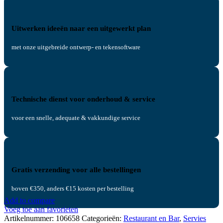
Uitwerken ideeën naar een uitgewerkt plan
met onze uitgebreide ontwerp- en tekensoftware
Technische dienst voor onderhoud & service
voor een snelle, adequate & vakkundige service
Gratis verzending voor alle bestellingen
boven €350, anders €15 kosten per bestelling
Add to compare
Voeg toe aan favorieten
Artikelnummer:
106658
Categorieën:
Restaurant en Bar
,
Servies