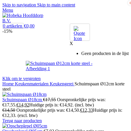
Skip to navigation
Skip to main content
Menu
0
artikelen
€
0,00
-15%
X
Geen producten in de lijst
Klik om te vergroten
Home
Keukenmaterialen
Keukengerei
Schuimspaan Ø12cm korte
steel
Schuimspaan Ø18cm
€
17,55
Oorspronkelijke prijs was:
€17,55.
€
14,92
Huidige prijs is: €14,92.
(incl. btw)
€
14,50
Oorspronkelijke prijs was: €14,50.
€
12,33
Huidige prijs is:
€12,33.
(excl. btw)
Terug naar producten