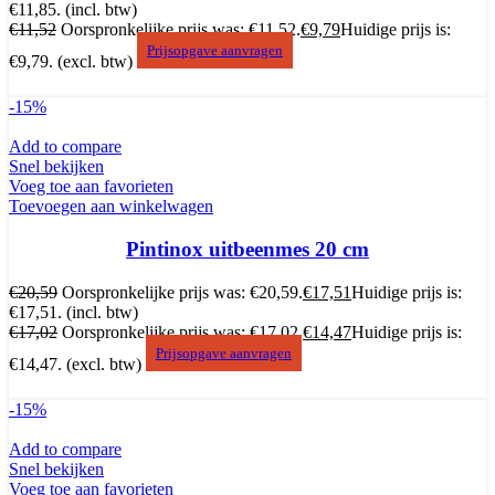
€11,85.
(incl. btw)
€
11,52
Oorspronkelijke prijs was: €11,52.
€
9,79
Huidige prijs is:
Prijsopgave aanvragen
€9,79.
(excl. btw)
-15%
Add to compare
Snel bekijken
Voeg toe aan favorieten
Toevoegen aan winkelwagen
Pintinox uitbeenmes 20 cm
€
20,59
Oorspronkelijke prijs was: €20,59.
€
17,51
Huidige prijs is:
€17,51.
(incl. btw)
€
17,02
Oorspronkelijke prijs was: €17,02.
€
14,47
Huidige prijs is:
Prijsopgave aanvragen
€14,47.
(excl. btw)
-15%
Add to compare
Snel bekijken
Voeg toe aan favorieten