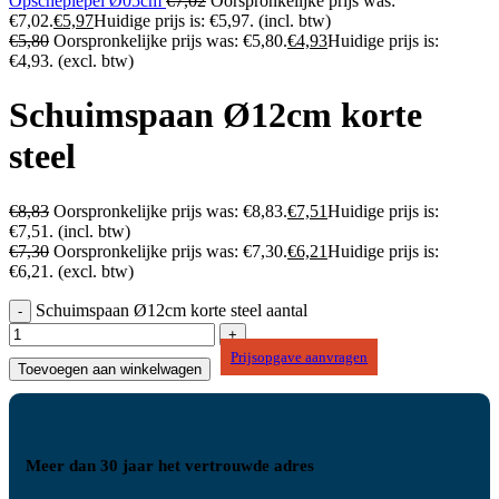
Opscheplepel Ø05cm
€
7,02
Oorspronkelijke prijs was:
€7,02.
€
5,97
Huidige prijs is: €5,97.
(incl. btw)
€
5,80
Oorspronkelijke prijs was: €5,80.
€
4,93
Huidige prijs is:
€4,93.
(excl. btw)
Schuimspaan Ø12cm korte
steel
€
8,83
Oorspronkelijke prijs was: €8,83.
€
7,51
Huidige prijs is:
€7,51.
(incl. btw)
€
7,30
Oorspronkelijke prijs was: €7,30.
€
6,21
Huidige prijs is:
€6,21.
(excl. btw)
Schuimspaan Ø12cm korte steel aantal
Prijsopgave aanvragen
Toevoegen aan winkelwagen
Meer dan 30 jaar het vertrouwde adres