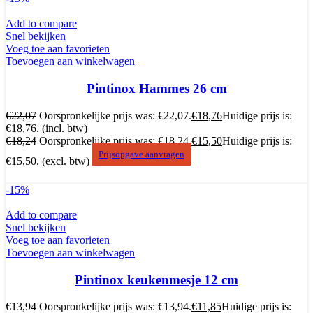
Add to compare
Snel bekijken
Voeg toe aan favorieten
Toevoegen aan winkelwagen
Pintinox Hammes 26 cm
€
22,07
Oorspronkelijke prijs was: €22,07.
€
18,76
Huidige prijs is:
€18,76.
(incl. btw)
€
18,24
Oorspronkelijke prijs was: €18,24.
€
15,50
Huidige prijs is:
Prijsopgave aanvragen
€15,50.
(excl. btw)
-15%
Add to compare
Snel bekijken
Voeg toe aan favorieten
Toevoegen aan winkelwagen
Pintinox keukenmesje 12 cm
€
13,94
Oorspronkelijke prijs was: €13,94.
€
11,85
Huidige prijs is: