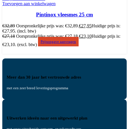
Toevoegen aan winkelwagen
Pintinox vleesmes 25 cm
€
32,89
Oorspronkelijke prijs was: €32,89.
€
27,95
Huidige prijs is:
€27,95.
(incl. btw)
€
27,18
Oorspronkelijke prijs was: €27,18.
€
23,10
Huidige prijs is:
Prijsopgave aanvragen
€23,10.
(excl. btw)
Meer dan 30 jaar het vertrouwde adres
met een zeer breed leveringsprogramma
Uitwerken ideeën naar een uitgewerkt plan
met onze uitgebreide ontwerp- en tekensoftware