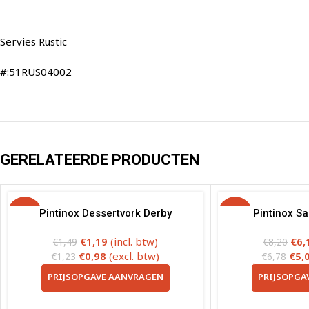
Servies Rustic
#:51RUS04002
GERELATEERDE PRODUCTEN
-20%
Pintinox Dessertvork Derby
-25%
Pintinox Sa
€
1,19
(incl. btw)
€
6,
€
1,49
€
8,20
€
0,98
(excl. btw)
€
5,
€
1,23
€
6,78
PRIJSOPGAVE AANVRAGEN
PRIJSOPGA