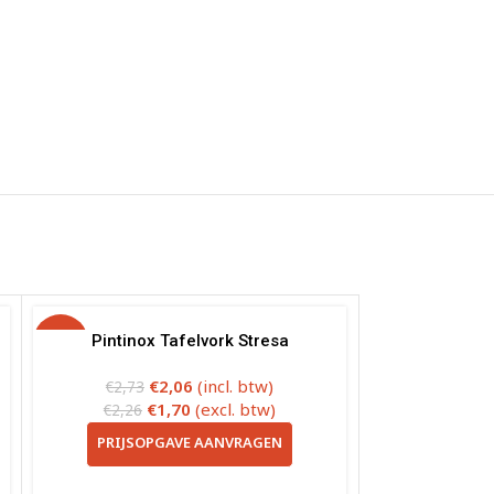
-25%
Pintinox Tafelvork Stresa
€
2,06
(incl. btw)
€
2,73
€
1,70
(excl. btw)
€
2,26
PRIJSOPGAVE AANVRAGEN