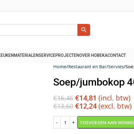
KEUKENMATERIALEN
SERVICE
PROJECTEN
OVER HOBEKA
CONTACT
Home
Restaurant en Bar
Servies
Soe
Soep/jumbokop 40 
€
14,81
(incl. btw)
€
16,46
€
12,24
(excl. btw)
€
13,60
Alternative:
TOEVOEGEN AAN WINKE