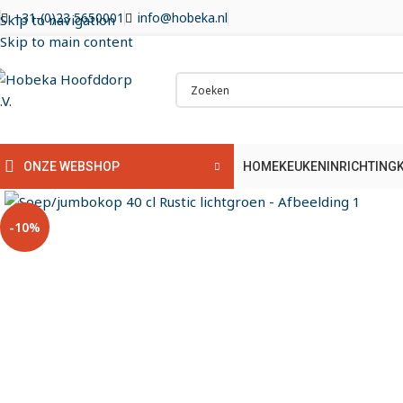
+31-(0)23 5650001
info@hobeka.nl
Skip to navigation
Skip to main content
HOME
KEUKENINRICHTING
ONZE WEBSHOP
Klik om te vergroten
-10%