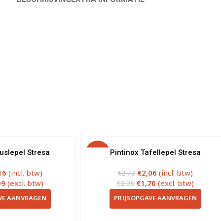
uslepel Stresa
-25%
Pintinox Tafellepel Stresa
16
(incl. btw)
€
2,06
(incl. btw)
€
2,73
09
(excl. btw)
€
1,70
(excl. btw)
€
2,26
VE AANVRAGEN
PRIJSOPGAVE AANVRAGEN