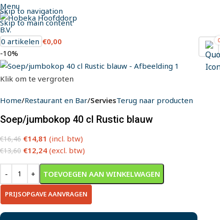
Menu
Skip to navigation
Skip to main content
0
artikelen
€
0,00
-10%
Klik om te vergroten
Home
Restaurant en Bar
Servies
Terug naar producten
Soep/jumbokop 40 cl Rustic blauw
€
14,81
(incl. btw)
€
16,46
€
12,24
(excl. btw)
€
13,60
TOEVOEGEN AAN WINKELWAGEN
PRIJSOPGAVE AANVRAGEN