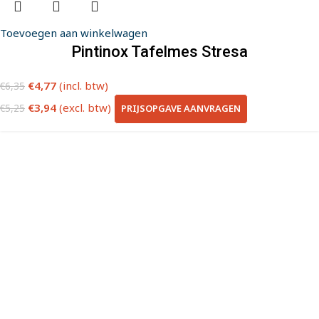
Toevoegen aan winkelwagen
Pintinox Tafelmes Stresa
€
4,77
(incl. btw)
€
6,35
€
3,94
(excl. btw)
PRIJSOPGAVE AANVRAGEN
€
5,25