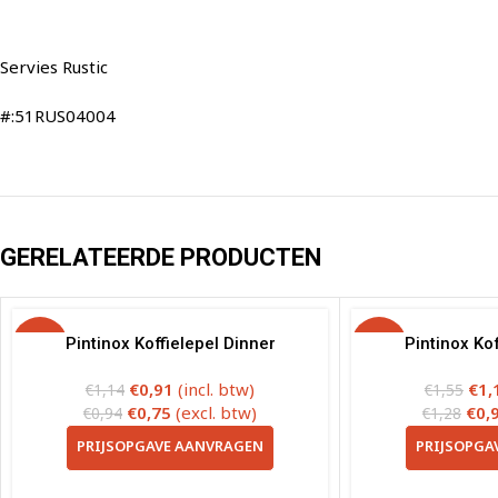
Servies Rustic
#:51RUS04004
GERELATEERDE PRODUCTEN
-20%
Pintinox Koffielepel Dinner
-25%
Pintinox Kof
€
0,91
(incl. btw)
€
1,
€
1,14
€
1,55
€
0,75
(excl. btw)
€
0,
€
0,94
€
1,28
PRIJSOPGAVE AANVRAGEN
PRIJSOPGA