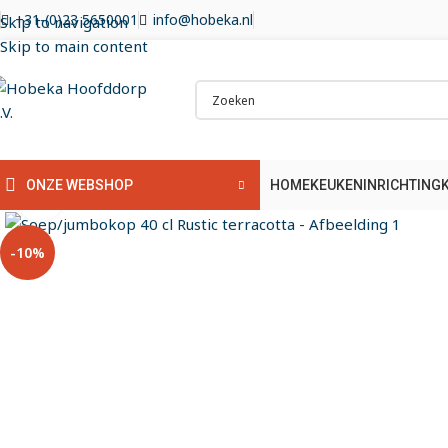
+31-(0)23 5650001
info@hobeka.nl
Skip to navigation
Skip to main content
HOME
KEUKENINRICHTING
ONZE WEBSHOP
Klik om te vergroten
-10%