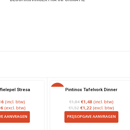
fielepel Stresa
-20%
Pintinox Tafelvork Dinner
16
(incl. btw)
€
1,48
(incl. btw)
€
1,84
96
(excl. btw)
€
1,22
(excl. btw)
€
1,52
VE AANVRAGEN
PRIJSOPGAVE AANVRAGEN