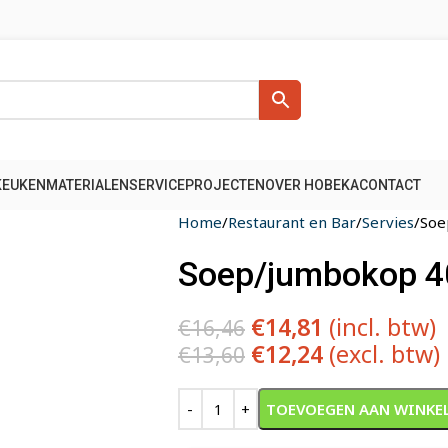
KEUKENMATERIALEN
SERVICE
PROJECTEN
OVER HOBEKA
CONTACT
Home
Restaurant en Bar
Servies
Soe
Soep/jumbokop 40 
€
14,81
(incl. btw)
€
16,46
€
12,24
(excl. btw)
€
13,60
Alternative:
TOEVOEGEN AAN WINKE