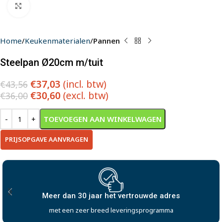
Klik om te vergroten
Home
Keukenmaterialen
Pannen
Steelpan Ø20cm m/tuit
€
37,03
(incl. btw)
€
43,56
€
30,60
(excl. btw)
€
36,00
Alternative:
TOEVOEGEN AAN WINKELWAGEN
PRIJSOPGAVE AANVRAGEN
30 jaar het vertrouwde adres
Uitwerken i
zeer breed leveringsprogramma
met onze uit