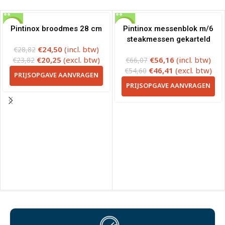
-15%
-15%
Pintinox broodmes 28 cm
Pintinox messenblok m/6
steakmessen gekarteld
€
24,50
(incl. btw)
€
28,82
€
20,25
(excl. btw)
€
56,16
(incl. btw)
€
23,82
€
66,07
€
46,41
(excl. btw)
€
54,60
PRIJSOPGAVE AANVRAGEN
PRIJSOPGAVE AANVRAGEN