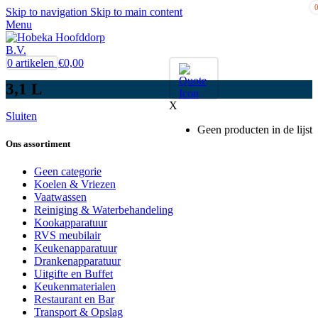
Skip to navigation
Skip to main content
Menu
0
artikelen
€
0,00
3,1 L
X
Sluiten
Geen producten in de lijst
Ons assortiment
Geen categorie
Koelen & Vriezen
Vaatwassen
Reiniging & Waterbehandeling
Kookapparatuur
RVS meubilair
Keukenapparatuur
Drankenapparatuur
Uitgifte en Buffet
Keukenmaterialen
Restaurant en Bar
Transport & Opslag