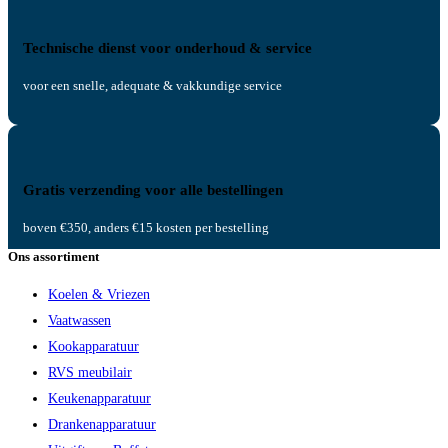
Technische dienst voor onderhoud & service
voor een snelle, adequate & vakkundige service
Gratis verzending voor alle bestellingen
boven €350, anders €15 kosten per bestelling
Ons assortiment
Koelen & Vriezen
Vaatwassen
Kookapparatuur
RVS meubilair
Keukenapparatuur
Drankenapparatuur