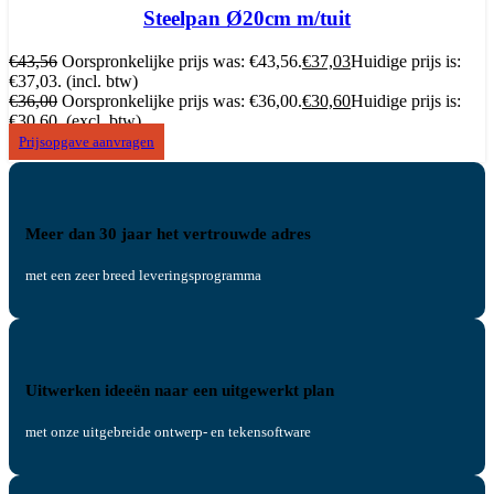
Steelpan Ø20cm m/tuit
€
43,56
Oorspronkelijke prijs was: €43,56.
€
37,03
Huidige prijs is:
€37,03.
(incl. btw)
€
36,00
Oorspronkelijke prijs was: €36,00.
€
30,60
Huidige prijs is:
€30,60.
(excl. btw)
Prijsopgave aanvragen
Meer dan 30 jaar het vertrouwde adres
met een zeer breed leveringsprogramma
Uitwerken ideeën naar een uitgewerkt plan
met onze uitgebreide ontwerp- en tekensoftware