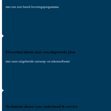
met een zeer breed leveringsprogramma
Uitwerken ideeën naar een uitgewerkt plan
met onze uitgebreide ontwerp- en tekensoftware
Technische dienst voor onderhoud & service