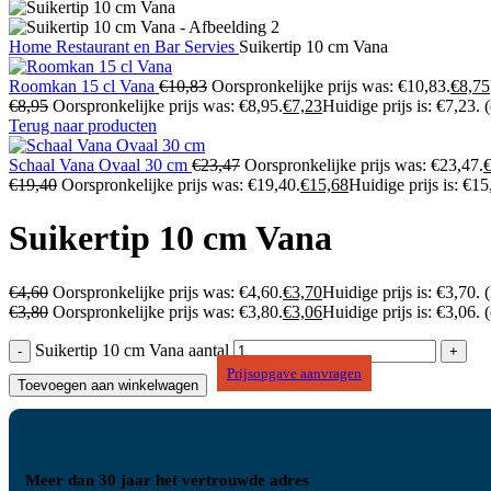
Home
Restaurant en Bar
Servies
Suikertip 10 cm Vana
Roomkan 15 cl Vana
€
10,83
Oorspronkelijke prijs was: €10,83.
€
8,75
€
8,95
Oorspronkelijke prijs was: €8,95.
€
7,23
Huidige prijs is: €7,23.
Terug naar producten
Schaal Vana Ovaal 30 cm
€
23,47
Oorspronkelijke prijs was: €23,47.
€
19,40
Oorspronkelijke prijs was: €19,40.
€
15,68
Huidige prijs is: €15
Suikertip 10 cm Vana
€
4,60
Oorspronkelijke prijs was: €4,60.
€
3,70
Huidige prijs is: €3,70.
(
€
3,80
Oorspronkelijke prijs was: €3,80.
€
3,06
Huidige prijs is: €3,06.
Suikertip 10 cm Vana aantal
Prijsopgave aanvragen
Toevoegen aan winkelwagen
Meer dan 30 jaar het vertrouwde adres