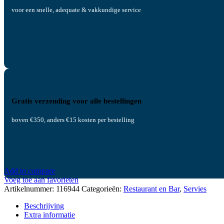
voor een snelle, adequate & vakkundige service
Gratis verzending voor alle bestellingen
boven €350, anders €15 kosten per bestelling
Add to compare
Voeg toe aan favorieten
Artikelnummer:
116944
Categorieën:
Restaurant en Bar
,
Servies
Beschrijving
Extra informatie