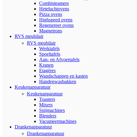
Combisteamers
Heteluchtovens
Pizza ovens
Highspeed ovens
Regenereer ovens
Magnetrons
RVS meubilair
RVS meubilair
Werktafels
Spoeltafels
Aan- en Afvoertafels
Kranen
Etagères
Wandschappen en kasten
Handenwasbakken
Keukenapparatuur
Keukenapparatuur
Toasters
Mixers
Snijmachines
Blenders
Vacumeermachines
Drankenapparatuur
Drankenapparatuur