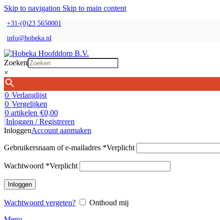
Skip to navigation
Skip to main content
+31-(0)23 5650001
info@hobeka.nl
Zoeken
×
0
Verlanglijst
0
Vergelijken
0
artikelen
€
0,00
Inloggen / Registreren
Inloggen
Account aanmaken
Gebruikersnaam of e-mailadres
*
Verplicht
Wachtwoord
*
Verplicht
Inloggen
Wachtwoord vergeten?
Onthoud mij
Menu