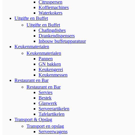
Citruspersen
Koffiemachines
Waterkokers
Uitgifte en Buffet
Uitgifte en Buffet
Chafingdishes
Drankendispensers
Inbouw buffetapparatuur
Keukenmaterialen
Keukenmaterialen
Pannen
GN bakken
Keukengerei
Keukenmessen
Restaurant en Bar
Restaurant en Bar
Servies
Bestek
Glaswerk
Serveerartikelen
Tafelartikelen
Transport & Opslag
Transport en opslag
Serveerwagens