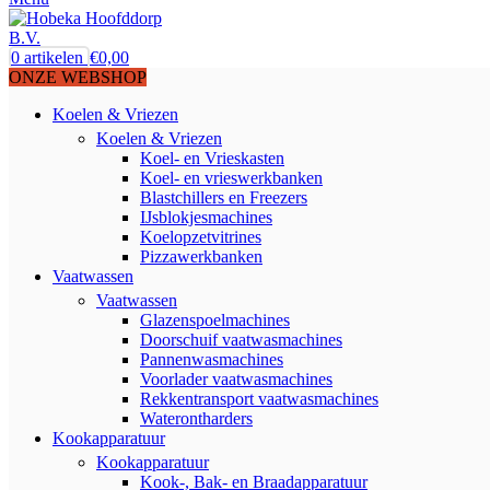
0
artikelen
€
0,00
ONZE WEBSHOP
Koelen & Vriezen
Koelen & Vriezen
Koel- en Vrieskasten
Koel- en vrieswerkbanken
Blastchillers en Freezers
IJsblokjesmachines
Koelopzetvitrines
Pizzawerkbanken
Vaatwassen
Vaatwassen
Glazenspoelmachines
Doorschuif vaatwasmachines
Pannenwasmachines
Voorlader vaatwasmachines
Rekkentransport vaatwasmachines
Waterontharders
Kookapparatuur
Kookapparatuur
Kook-, Bak- en Braadapparatuur