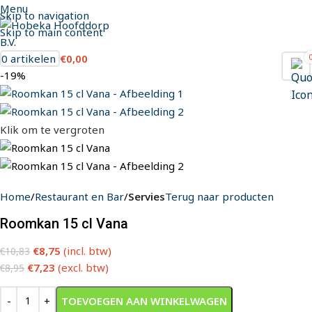
Menu
Skip to navigation
Skip to main content
0
artikelen
€
0,00
-19%
Klik om te vergroten
Home
Restaurant en Bar
Servies
Terug naar producten
Roomkan 15 cl Vana
€
8,75
(incl. btw)
€
10,83
€
7,23
(excl. btw)
€
8,95
TOEVOEGEN AAN WINKELWAGEN