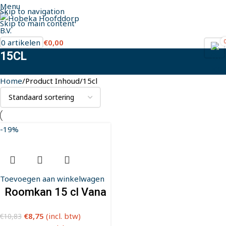
Menu
Skip to navigation
Skip to main content
0
artikelen
€
0,00
15CL
Home
Product Inhoud
15cl
-19%
Toevoegen aan winkelwagen
Roomkan 15 cl Vana
€
8,75
(incl. btw)
€
10,83