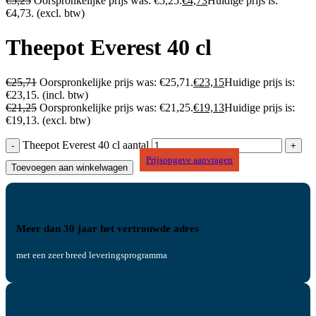
€
5,25
Oorspronkelijke prijs was: €5,25.
€
4,73
Huidige prijs is:
€4,73.
(excl. btw)
Theepot Everest 40 cl
€
25,71
Oorspronkelijke prijs was: €25,71.
€
23,15
Huidige prijs is:
€23,15.
(incl. btw)
€
21,25
Oorspronkelijke prijs was: €21,25.
€
19,13
Huidige prijs is:
€19,13.
(excl. btw)
Theepot Everest 40 cl aantal
Prijsopgave aanvragen
Toevoegen aan winkelwagen
Meer dan 30 jaar het vertrouwde adres
met een zeer breed leveringsprogramma