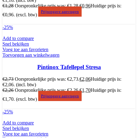
€1,16.
(incl. btw)
€
1,28
Oorspronkelijke prijs was: €1,28.
€
0,96
Huidige prijs is:
Prijsopgave aanvragen
€0,96.
(excl. btw)
-25%
Add to compare
Snel bekijken
Voeg toe aan favorieten
Toevoegen aan winkelwagen
Pintinox Tafellepel Stresa
€
2,73
Oorspronkelijke prijs was: €2,73.
€
2,06
Huidige prijs is:
€2,06.
(incl. btw)
€
2,26
Oorspronkelijke prijs was: €2,26.
€
1,70
Huidige prijs is:
Prijsopgave aanvragen
€1,70.
(excl. btw)
-25%
Add to compare
Snel bekijken
Voeg toe aan favorieten