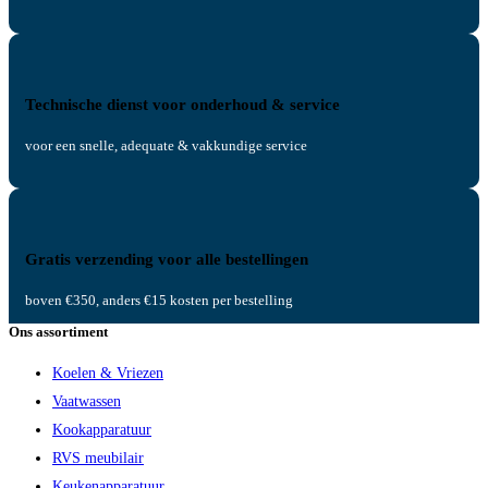
Technische dienst voor onderhoud & service
voor een snelle, adequate & vakkundige service
Gratis verzending voor alle bestellingen
boven €350, anders €15 kosten per bestelling
Ons assortiment
Koelen & Vriezen
Vaatwassen
Kookapparatuur
RVS meubilair
Keukenapparatuur