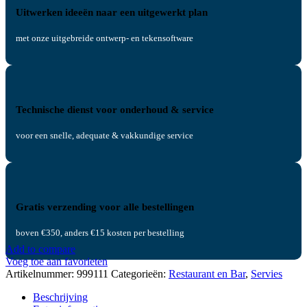
Uitwerken ideeën naar een uitgewerkt plan
met onze uitgebreide ontwerp- en tekensoftware
Technische dienst voor onderhoud & service
voor een snelle, adequate & vakkundige service
Gratis verzending voor alle bestellingen
boven €350, anders €15 kosten per bestelling
Add to compare
Voeg toe aan favorieten
Artikelnummer:
999111
Categorieën:
Restaurant en Bar
,
Servies
Beschrijving