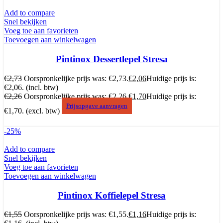
Add to compare
Snel bekijken
Voeg toe aan favorieten
Toevoegen aan winkelwagen
Pintinox Dessertlepel Stresa
€
2,73
Oorspronkelijke prijs was: €2,73.
€
2,06
Huidige prijs is:
€2,06.
(incl. btw)
€
2,26
Oorspronkelijke prijs was: €2,26.
€
1,70
Huidige prijs is:
Prijsopgave aanvragen
€1,70.
(excl. btw)
-25%
Add to compare
Snel bekijken
Voeg toe aan favorieten
Toevoegen aan winkelwagen
Pintinox Koffielepel Stresa
€
1,55
Oorspronkelijke prijs was: €1,55.
€
1,16
Huidige prijs is: