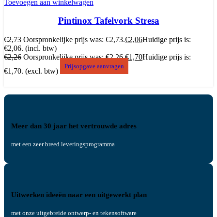
Toevoegen aan winkelwagen
Pintinox Tafelvork Stresa
€
2,73
Oorspronkelijke prijs was: €2,73.
€
2,06
Huidige prijs is:
€2,06.
(incl. btw)
€
2,26
Oorspronkelijke prijs was: €2,26.
€
1,70
Huidige prijs is:
Prijsopgave aanvragen
€1,70.
(excl. btw)
Meer dan 30 jaar het vertrouwde adres
met een zeer breed leveringsprogramma
Uitwerken ideeën naar een uitgewerkt plan
met onze uitgebreide ontwerp- en tekensoftware