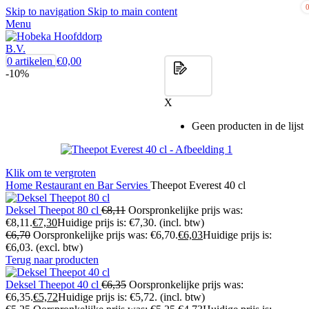
Skip to navigation
Skip to main content
Menu
0
artikelen
€
0,00
-10%
X
Geen producten in de lijst
Klik om te vergroten
Home
Restaurant en Bar
Servies
Theepot Everest 40 cl
Deksel Theepot 80 cl
€
8,11
Oorspronkelijke prijs was:
€8,11.
€
7,30
Huidige prijs is: €7,30.
(incl. btw)
€
6,70
Oorspronkelijke prijs was: €6,70.
€
6,03
Huidige prijs is:
€6,03.
(excl. btw)
Terug naar producten
Deksel Theepot 40 cl
€
6,35
Oorspronkelijke prijs was:
€6,35.
€
5,72
Huidige prijs is: €5,72.
(incl. btw)