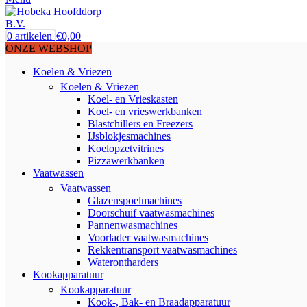
0
artikelen
€
0,00
ONZE WEBSHOP
Koelen & Vriezen
Koelen & Vriezen
Koel- en Vrieskasten
Koel- en vrieswerkbanken
Blastchillers en Freezers
IJsblokjesmachines
Koelopzetvitrines
Pizzawerkbanken
Vaatwassen
Vaatwassen
Glazenspoelmachines
Doorschuif vaatwasmachines
Pannenwasmachines
Voorlader vaatwasmachines
Rekkentransport vaatwasmachines
Waterontharders
Kookapparatuur
Kookapparatuur
Kook-, Bak- en Braadapparatuur