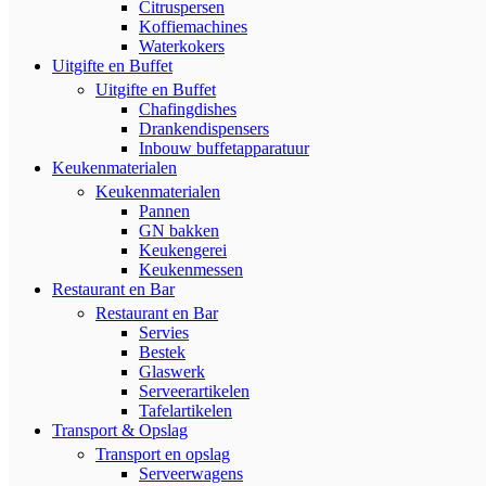
Citruspersen
Koffiemachines
Waterkokers
Uitgifte en Buffet
Uitgifte en Buffet
Chafingdishes
Drankendispensers
Inbouw buffetapparatuur
Keukenmaterialen
Keukenmaterialen
Pannen
GN bakken
Keukengerei
Keukenmessen
Restaurant en Bar
Restaurant en Bar
Servies
Bestek
Glaswerk
Serveerartikelen
Tafelartikelen
Transport & Opslag
Transport en opslag
Serveerwagens