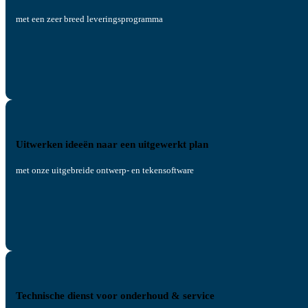
met een zeer breed leveringsprogramma
Uitwerken ideeën naar een uitgewerkt plan
met onze uitgebreide ontwerp- en tekensoftware
Technische dienst voor onderhoud & service