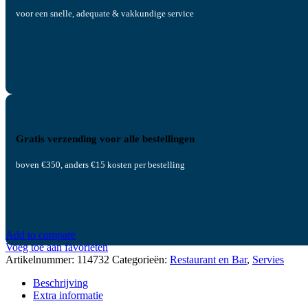
voor een snelle, adequate & vakkundige service
Gratis verzending voor alle bestellingen
boven €350, anders €15 kosten per bestelling
Add to compare
Voeg toe aan favorieten
Artikelnummer:
114732
Categorieën:
Restaurant en Bar
,
Servies
Beschrijving
Extra informatie