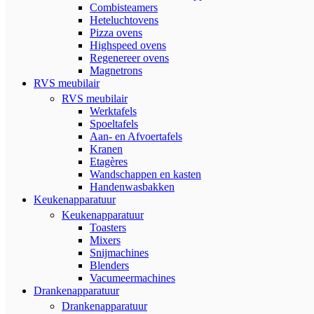
Combisteamers
Heteluchtovens
Pizza ovens
Highspeed ovens
Regenereer ovens
Magnetrons
RVS meubilair
RVS meubilair
Werktafels
Spoeltafels
Aan- en Afvoertafels
Kranen
Etagères
Wandschappen en kasten
Handenwasbakken
Keukenapparatuur
Keukenapparatuur
Toasters
Mixers
Snijmachines
Blenders
Vacumeermachines
Drankenapparatuur
Drankenapparatuur