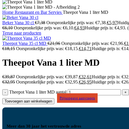
Home
Restaurant en Bar
Servies
Theepot Vana 1 liter MD
Beker Vana 30 cl
€
7,38
Oorspronkelijke prijs was: €7,38.
€
5,97
Huidig
€
6,10
Oorspronkelijke prijs was: €6,10.
€
4,93
Huidige prijs is: €4,93.
Terug naar producten
Theepot Vana 35 cl MD
€
21,96
Oorspronkelijke prijs was: €21,96.
€
1
€
18,15
Oorspronkelijke prijs was: €18,15.
€
14,71
Huidige prijs is: €14
Theepot Vana 1 liter MD
€
39,87
Oorspronkelijke prijs was: €39,87.
€
32,61
Huidige prijs is: €32
€
32,95
Oorspronkelijke prijs was: €32,95.
€
26,95
Huidige prijs is: €26
Theepot Vana 1 liter MD aantal
Prijsopgave aanvragen
Toevoegen aan winkelwagen
Meer dan 30 jaar het vertrouwde adres