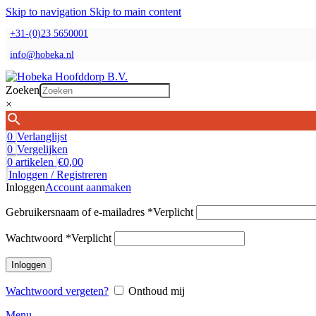
Skip to navigation
Skip to main content
+31-(0)23 5650001
info@hobeka.nl
Zoeken
×
0
Verlanglijst
0
Vergelijken
0
artikelen
€
0,00
Inloggen / Registreren
Inloggen
Account aanmaken
Gebruikersnaam of e-mailadres
*
Verplicht
Wachtwoord
*
Verplicht
Inloggen
Wachtwoord vergeten?
Onthoud mij
Menu