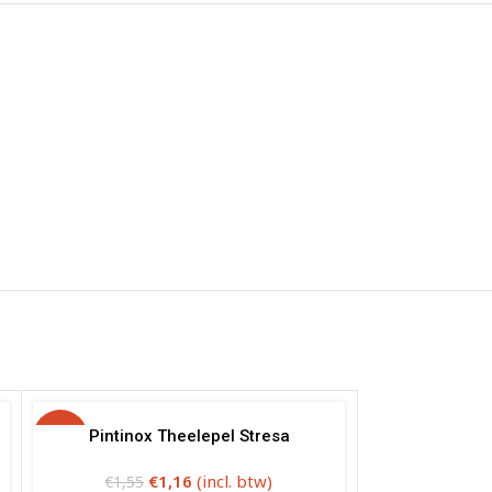
-25%
Pintinox Theelepel Stresa
€
1,16
(incl. btw)
€
1,55