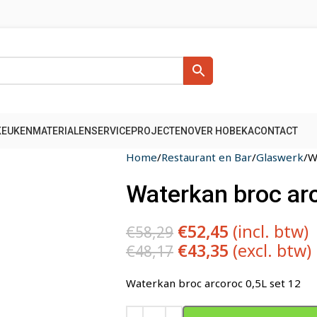
KEUKENMATERIALEN
SERVICE
PROJECTEN
OVER HOBEKA
CONTACT
Home
Restaurant en Bar
Glaswerk
W
Waterkan broc arc
€
52,45
(incl. btw)
€
58,29
€
43,35
(excl. btw)
€
48,17
Waterkan broc arcoroc 0,5L set 12
Alternative: