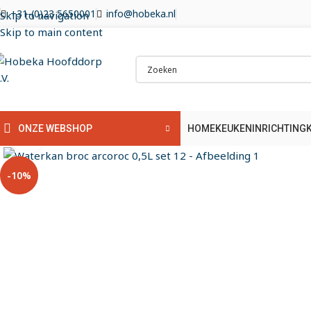
+31-(0)23 5650001
info@hobeka.nl
Skip to navigation
Skip to main content
HOME
KEUKENINRICHTING
ONZE WEBSHOP
Klik om te vergroten
-10%