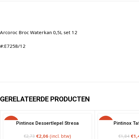
Arcoroc Broc Waterkan 0,5L set 12
#:E7258/12
GERELATEERDE PRODUCTEN
-25%
Pintinox Dessertlepel Stresa
-20%
Pintinox Ta
€
2,06
(incl. btw)
€
1,
€
2,73
€
1,84