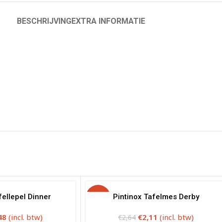
BESCHRIJVING
EXTRA INFORMATIE
fellepel Dinner
-20%
Pintinox Tafelmes Derby
48
(incl. btw)
€
2,11
(incl. btw)
€
2,64