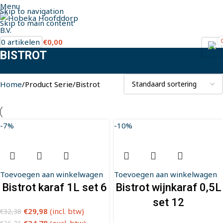
Menu
Skip to navigation
Skip to main content
0
artikelen
€
0,00
BISTROT
Home
Product Serie
Bistrot
-7%
-10%
Toevoegen aan winkelwagen
Toevoegen aan winkelwagen
Bistrot karaf 1L set 6
Bistrot wijnkaraf 0,5L
set 12
€
29,98
(incl. btw)
€
32,38