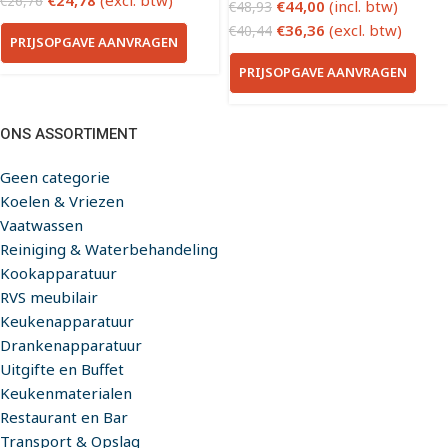
€
24,78
(excl. btw)
€
26,76
€
44,00
(incl. btw)
€
48,93
€
36,36
(excl. btw)
€
40,44
PRIJSOPGAVE AANVRAGEN
PRIJSOPGAVE AANVRAGEN
ONS ASSORTIMENT
Geen categorie
Koelen & Vriezen
Vaatwassen
Reiniging & Waterbehandeling
Kookapparatuur
RVS meubilair
Keukenapparatuur
Drankenapparatuur
Uitgifte en Buffet
Keukenmaterialen
Restaurant en Bar
Transport & Opslag