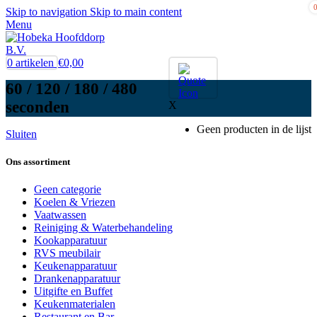
Skip to navigation
Skip to main content
Menu
0
artikelen
€
0,00
60 / 120 / 180 / 480
seconden
X
Geen producten in de lijst
Sluiten
Ons assortiment
Geen categorie
Koelen & Vriezen
Vaatwassen
Reiniging & Waterbehandeling
Kookapparatuur
RVS meubilair
Keukenapparatuur
Drankenapparatuur
Uitgifte en Buffet
Keukenmaterialen
Restaurant en Bar