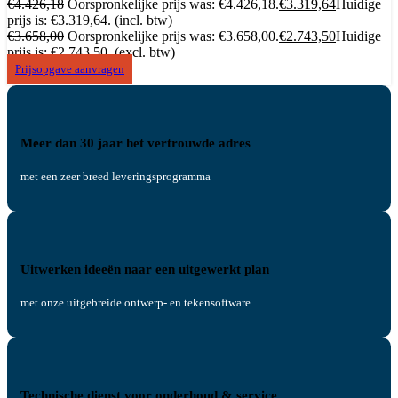
€
4.426,18
Oorspronkelijke prijs was: €4.426,18.
€
3.319,64
Huidige
prijs is: €3.319,64.
(incl. btw)
€
3.658,00
Oorspronkelijke prijs was: €3.658,00.
€
2.743,50
Huidige
prijs is: €2.743,50.
(excl. btw)
Prijsopgave aanvragen
Meer dan 30 jaar het vertrouwde adres
met een zeer breed leveringsprogramma
Uitwerken ideeën naar een uitgewerkt plan
met onze uitgebreide ontwerp- en tekensoftware
Technische dienst voor onderhoud & service