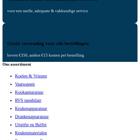
voor een snelle, adequate & vakkundige service
Gratis verzending voor alle bestellingen
boven €350, anders €15 kosten per bestelling
Ons assortiment
Koelen & Vriezen
Vaatwassen
Kookapparatuur
RVS meubilair
Keukenapparatuur
Drankenapparatuur
Uitgifte en Buffet
Keukenmaterialen