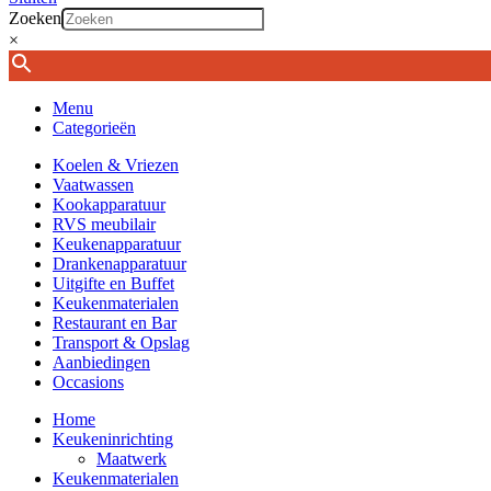
Zoeken
×
Menu
Categorieën
Koelen & Vriezen
Vaatwassen
Kookapparatuur
RVS meubilair
Keukenapparatuur
Drankenapparatuur
Uitgifte en Buffet
Keukenmaterialen
Restaurant en Bar
Transport & Opslag
Aanbiedingen
Occasions
Home
Keukeninrichting
Maatwerk
Keukenmaterialen