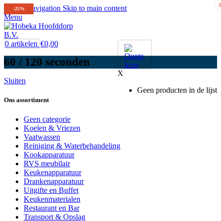
Skip to navigation
Skip to main content
-25%
-25%
Menu
0
artikelen
€
0,00
60 / 120 seconden
X
Sluiten
Geen producten in de lijst
Ons assortiment
Geen categorie
Koelen & Vriezen
Vaatwassen
Reiniging & Waterbehandeling
Kookapparatuur
RVS meubilair
Keukenapparatuur
Drankenapparatuur
Uitgifte en Buffet
Keukenmaterialen
Restaurant en Bar
Transport & Opslag