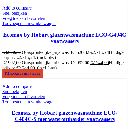
Add to compare
Snel bekijken
Voeg toe aan favorieten
Toevoegen aan winkelwagen
Ecomax by Hobart glazenwasmachine ECO-G404C
vaatwassers
€
3.620,32
Oorspronkelijke prijs was: €3.620,32.
€
2.715,24
Huidige
prijs is: €2.715,24.
(incl. btw)
€
2.992,00
Oorspronkelijke prijs was: €2.992,00.
€
2.244,00
Huidige
prijs is: €2.244,00.
(excl. btw)
Prijsopgave aanvragen
Add to compare
Snel bekijken
Voeg toe aan favorieten
Toevoegen aan winkelwagen
Ecomax by Hobart glazenwasmachine ECO-
G404C-S met waterontharder vaatwassers