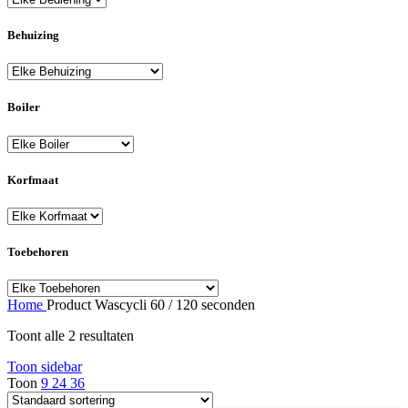
Behuizing
Boiler
Korfmaat
Toebehoren
Home
Product Wascycli
60 / 120 seconden
Toont alle 2 resultaten
Toon sidebar
Toon
9
24
36