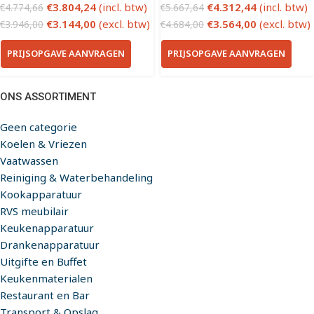
€
3.804,24
(incl. btw)
€
4.312,44
(incl. btw)
€
4.774,66
€
5.667,64
€
3.144,00
(excl. btw)
€
3.564,00
(excl. btw)
€
3.946,00
€
4.684,00
PRIJSOPGAVE AANVRAGEN
PRIJSOPGAVE AANVRAGEN
ONS ASSORTIMENT
Geen categorie
Koelen & Vriezen
Vaatwassen
Reiniging & Waterbehandeling
Kookapparatuur
RVS meubilair
Keukenapparatuur
Drankenapparatuur
Uitgifte en Buffet
Keukenmaterialen
Restaurant en Bar
Transport & Opslag