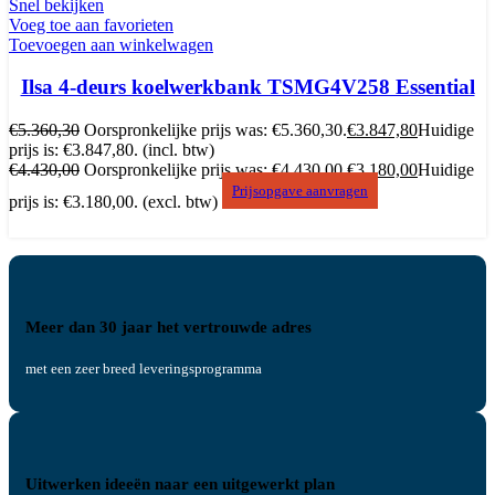
Snel bekijken
Voeg toe aan favorieten
Toevoegen aan winkelwagen
Ilsa 4-deurs koelwerkbank TSMG4V258 Essential
€
5.360,30
Oorspronkelijke prijs was: €5.360,30.
€
3.847,80
Huidige
prijs is: €3.847,80.
(incl. btw)
€
4.430,00
Oorspronkelijke prijs was: €4.430,00.
€
3.180,00
Huidige
Prijsopgave aanvragen
prijs is: €3.180,00.
(excl. btw)
Meer dan 30 jaar het vertrouwde adres
met een zeer breed leveringsprogramma
Uitwerken ideeën naar een uitgewerkt plan