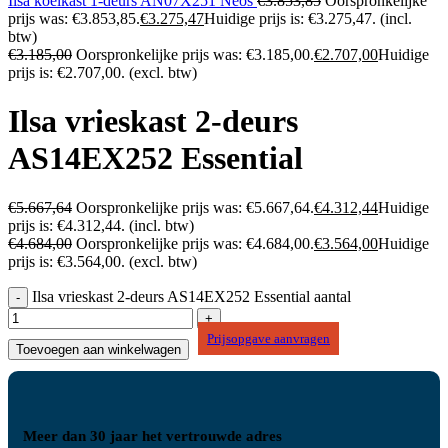
Ilsa koelkast 1-deurs AN07X251 Neos
€
3.853,85
Oorspronkelijke
prijs was: €3.853,85.
€
3.275,47
Huidige prijs is: €3.275,47.
(incl.
btw)
€
3.185,00
Oorspronkelijke prijs was: €3.185,00.
€
2.707,00
Huidige
prijs is: €2.707,00.
(excl. btw)
Ilsa vrieskast 2-deurs
AS14EX252 Essential
€
5.667,64
Oorspronkelijke prijs was: €5.667,64.
€
4.312,44
Huidige
prijs is: €4.312,44.
(incl. btw)
€
4.684,00
Oorspronkelijke prijs was: €4.684,00.
€
3.564,00
Huidige
prijs is: €3.564,00.
(excl. btw)
Ilsa vrieskast 2-deurs AS14EX252 Essential aantal
Prijsopgave aanvragen
Toevoegen aan winkelwagen
Meer dan 30 jaar het vertrouwde adres