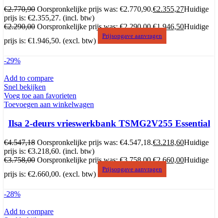
€
2.770,90
Oorspronkelijke prijs was: €2.770,90.
€
2.355,27
Huidige
prijs is: €2.355,27.
(incl. btw)
€
2.290,00
Oorspronkelijke prijs was: €2.290,00.
€
1.946,50
Huidige
Prijsopgave aanvragen
prijs is: €1.946,50.
(excl. btw)
-29%
Add to compare
Snel bekijken
Voeg toe aan favorieten
Toevoegen aan winkelwagen
Ilsa 2-deurs vrieswerkbank TSMG2V255 Essential
€
4.547,18
Oorspronkelijke prijs was: €4.547,18.
€
3.218,60
Huidige
prijs is: €3.218,60.
(incl. btw)
€
3.758,00
Oorspronkelijke prijs was: €3.758,00.
€
2.660,00
Huidige
Prijsopgave aanvragen
prijs is: €2.660,00.
(excl. btw)
-28%
Add to compare