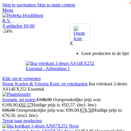
Skip to navigation
Skip to main content
Menu
0
artikelen
€
0,00
-24%
X
Geen producten in de lijst
Klik om te vergroten
Home
Koelen & Vriezen
Koel- en vrieskasten
Ilsa vrieskast 2-deurs
AS14EX252 Essential
Icematic set poten
€
108,90
Oorspronkelijke prijs was:
€108,90.
€
92,57
Huidige prijs is: €92,57.
(incl. btw)
€
90,00
Oorspronkelijke prijs was: €90,00.
€
76,50
Huidige prijs is:
€76,50.
(excl. btw)
Terug naar producten