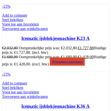
-15%
Add to compare
Snel bekijken
Voeg toe aan favorieten
Toevoegen aan winkelwagen
Icematic ijsblokjesmachine K23 A
€
2.032,80
Oorspronkelijke prijs was: €2.032,80.
€
1.727,88
Huidige
prijs is: €1.727,88.
(incl. btw)
€
1.680,00
Oorspronkelijke prijs was: €1.680,00.
€
1.428,00
Huidige
Prijsopgave aanvragen
prijs is: €1.428,00.
(excl. btw)
-15%
Add to compare
Snel bekijken
Voeg toe aan favorieten
Toevoegen aan winkelwagen
Icematic ijsblokjesmachine K36 A