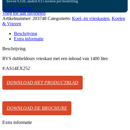
boven €350, anders €15 kosten per bestelling
Add to compare
Voeg toe aan favorieten
Artikelnummer:
203748
Categorieën:
Koel- en vrieskasten
,
Koelen
& Vriezen
Beschrijving
Extra informatie
Beschrijving
RVS dubbeldeurs vrieskast met een inhoud van 1400 liter.
#:AS14EX252
DOWNLOAD HET PRODUCTBLAD
DOWNLOAD DE BROCHURE
Extra informatie