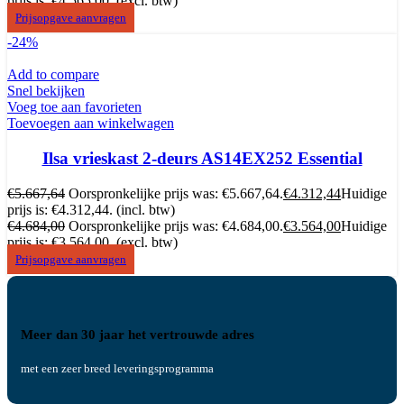
prijs is: €4.565,00.
(excl. btw)
Prijsopgave aanvragen
-24%
Add to compare
Snel bekijken
Voeg toe aan favorieten
Toevoegen aan winkelwagen
Ilsa vrieskast 2-deurs AS14EX252 Essential
€
5.667,64
Oorspronkelijke prijs was: €5.667,64.
€
4.312,44
Huidige
prijs is: €4.312,44.
(incl. btw)
€
4.684,00
Oorspronkelijke prijs was: €4.684,00.
€
3.564,00
Huidige
prijs is: €3.564,00.
(excl. btw)
Prijsopgave aanvragen
Meer dan 30 jaar het vertrouwde adres
met een zeer breed leveringsprogramma