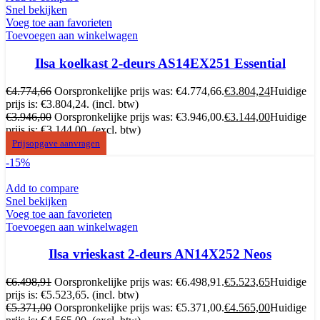
Snel bekijken
Voeg toe aan favorieten
Toevoegen aan winkelwagen
Ilsa koelkast 2-deurs AS14EX251 Essential
€
4.774,66
Oorspronkelijke prijs was: €4.774,66.
€
3.804,24
Huidige
prijs is: €3.804,24.
(incl. btw)
€
3.946,00
Oorspronkelijke prijs was: €3.946,00.
€
3.144,00
Huidige
prijs is: €3.144,00.
(excl. btw)
Prijsopgave aanvragen
-15%
Add to compare
Snel bekijken
Voeg toe aan favorieten
Toevoegen aan winkelwagen
Ilsa vrieskast 2-deurs AN14X252 Neos
€
6.498,91
Oorspronkelijke prijs was: €6.498,91.
€
5.523,65
Huidige
prijs is: €5.523,65.
(incl. btw)
€
5.371,00
Oorspronkelijke prijs was: €5.371,00.
€
4.565,00
Huidige