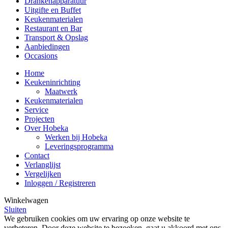
Drankenapparatuur
Uitgifte en Buffet
Keukenmaterialen
Restaurant en Bar
Transport & Opslag
Aanbiedingen
Occasions
Home
Keukeninrichting
Maatwerk
Keukenmaterialen
Service
Projecten
Over Hobeka
Werken bij Hobeka
Leveringsprogramma
Contact
Verlanglijst
Vergelijken
Inloggen / Registreren
Winkelwagen
Sluiten
We gebruiken cookies om uw ervaring op onze website te
verbeteren. Door deze website te bezoeken, gaat u akkoord met ons