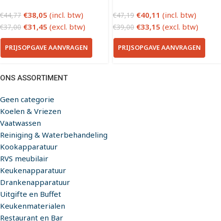
€
38,05
(incl. btw)
€
40,11
(incl. btw)
€
44,77
€
47,19
€
31,45
(excl. btw)
€
33,15
(excl. btw)
€
37,00
€
39,00
PRIJSOPGAVE AANVRAGEN
PRIJSOPGAVE AANVRAGEN
ONS ASSORTIMENT
Geen categorie
Koelen & Vriezen
Vaatwassen
Reiniging & Waterbehandeling
Kookapparatuur
RVS meubilair
Keukenapparatuur
Drankenapparatuur
Uitgifte en Buffet
Keukenmaterialen
Restaurant en Bar