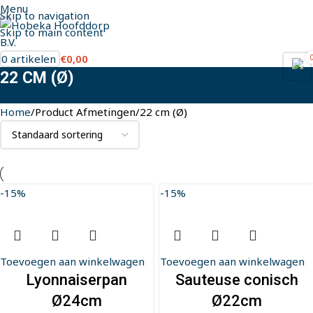
Menu
Skip to navigation
Skip to main content
0
artikelen
€
0,00
22 CM (Ø)
Home
Product Afmetingen
22 cm (Ø)
-15%
-15%
Toevoegen aan winkelwagen
Toevoegen aan winkelwagen
Lyonnaiserpan
Sauteuse conisch
Ø24cm
Ø22cm