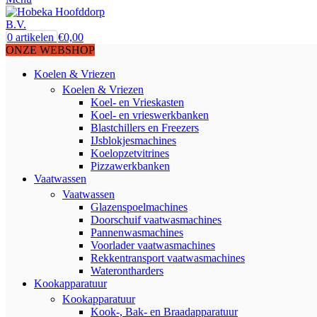
0
artikelen
€
0,00
ONZE WEBSHOP
Koelen & Vriezen
Koelen & Vriezen
Koel- en Vrieskasten
Koel- en vrieswerkbanken
Blastchillers en Freezers
IJsblokjesmachines
Koelopzetvitrines
Pizzawerkbanken
Vaatwassen
Vaatwassen
Glazenspoelmachines
Doorschuif vaatwasmachines
Pannenwasmachines
Voorlader vaatwasmachines
Rekkentransport vaatwasmachines
Waterontharders
Kookapparatuur
Kookapparatuur
Kook-, Bak- en Braadapparatuur