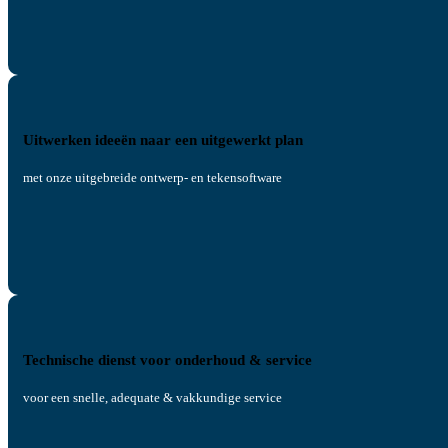
Uitwerken ideeën naar een uitgewerkt plan
met onze uitgebreide ontwerp- en tekensoftware
Technische dienst voor onderhoud & service
voor een snelle, adequate & vakkundige service