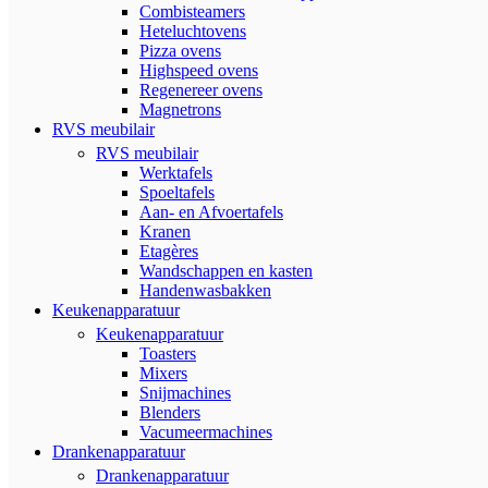
Combisteamers
Heteluchtovens
Pizza ovens
Highspeed ovens
Regenereer ovens
Magnetrons
RVS meubilair
RVS meubilair
Werktafels
Spoeltafels
Aan- en Afvoertafels
Kranen
Etagères
Wandschappen en kasten
Handenwasbakken
Keukenapparatuur
Keukenapparatuur
Toasters
Mixers
Snijmachines
Blenders
Vacumeermachines
Drankenapparatuur
Drankenapparatuur