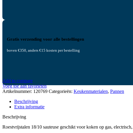
Gratis verzending voor alle bestellingen
boven €350, anders €15 kosten per bestelling
Add to compare
Voeg toe aan favorieten
Artikelnummer:
120769
Categorieën:
Keukenmaterialen
,
Pannen
Beschrijving
Extra informatie
Beschrijving
Roestvrijstalen 18/10 sauteuse geschikt voor koken op gas, electrisc