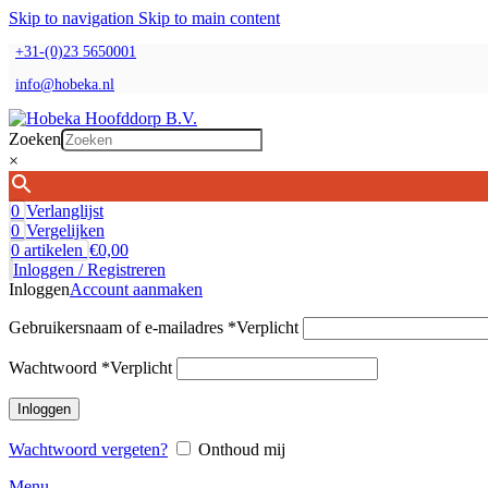
Skip to navigation
Skip to main content
+31-(0)23 5650001
info@hobeka.nl
Zoeken
×
0
Verlanglijst
0
Vergelijken
0
artikelen
€
0,00
Inloggen / Registreren
Inloggen
Account aanmaken
Gebruikersnaam of e-mailadres
*
Verplicht
Wachtwoord
*
Verplicht
Inloggen
Wachtwoord vergeten?
Onthoud mij
Menu