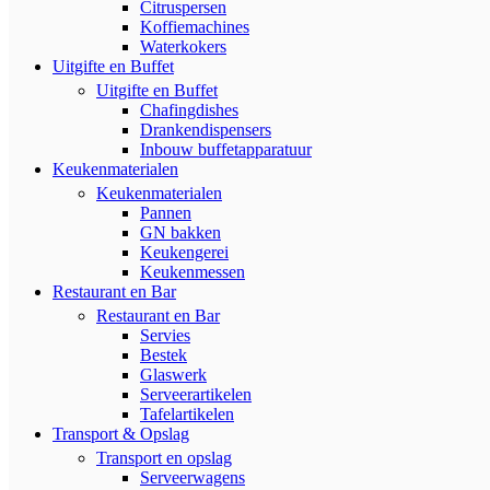
Citruspersen
Koffiemachines
Waterkokers
Uitgifte en Buffet
Uitgifte en Buffet
Chafingdishes
Drankendispensers
Inbouw buffetapparatuur
Keukenmaterialen
Keukenmaterialen
Pannen
GN bakken
Keukengerei
Keukenmessen
Restaurant en Bar
Restaurant en Bar
Servies
Bestek
Glaswerk
Serveerartikelen
Tafelartikelen
Transport & Opslag
Transport en opslag
Serveerwagens