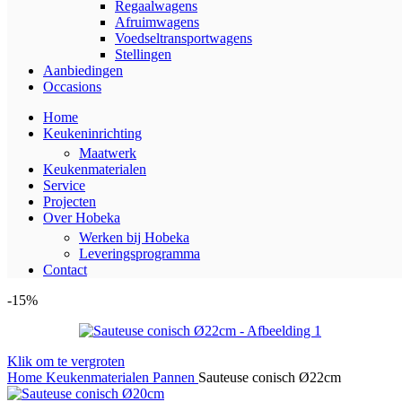
Regaalwagens
Afruimwagens
Voedseltransportwagens
Stellingen
Aanbiedingen
Occasions
Home
Keukeninrichting
Maatwerk
Keukenmaterialen
Service
Projecten
Over Hobeka
Werken bij Hobeka
Leveringsprogramma
Contact
-15%
Klik om te vergroten
Home
Keukenmaterialen
Pannen
Sauteuse conisch Ø22cm