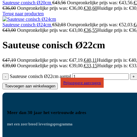
Sauteuse conisch Ø20cm
€
43,56
Oorspronkelijke prijs was: €43,56.
€
€
36,00
Oorspronkelijke prijs was: €36,00.
€
30,60
Huidige prijs is: €30
Terug naar producten
Sauteuse conisch Ø24cm
€
52,03
Oorspronkelijke prijs was: €52,03.
€
€
43,00
Oorspronkelijke prijs was: €43,00.
€
36,55
Huidige prijs is: €36
Sauteuse conisch Ø22cm
€
47,19
Oorspronkelijke prijs was: €47,19.
€
40,11
Huidige prijs is: €40
€
39,00
Oorspronkelijke prijs was: €39,00.
€
33,15
Huidige prijs is: €33
Sauteuse conisch Ø22cm aantal
Prijsopgave aanvragen
Toevoegen aan winkelwagen
Meer dan 30 jaar het vertrouwde adres
met een zeer breed leveringsprogramma