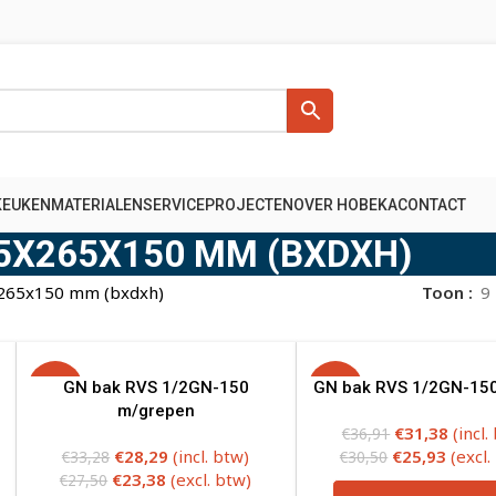
KEUKENMATERIALEN
SERVICE
PROJECTEN
OVER HOBEKA
CONTACT
5X265X150 MM (BXDXH)
265x150 mm (bxdxh)
Toon
9
-15%
GN bak RVS 1/2GN-150
GN bak RVS 1/2GN-150
-15%
m/grepen
€
31,38
(incl.
€
36,91
€
28,29
(incl. btw)
€
25,93
(excl.
€
33,28
€
30,50
€
23,38
(excl. btw)
€
27,50