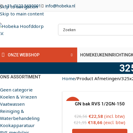
+31-(0)23 5650001
info@hobeka.nl
Skip to navigation
Skip to main content
HOME
KEUKENINRICHTING
ONZE WEBSHOP
32
ONS ASSORTIMENT
Home
Product Afmetingen
325x
Geen categorie
Koelen & Vriezen
Vaatwassen
-15%
GN bak RVS 1/2GN-150
Reiniging &
€
22,58
(incl. btw)
€
26,56
Waterbehandeling
€
18,66
(excl. btw)
€
21,95
Kookapparatuur
RVS meubilair