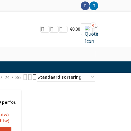
0
€
0,00
24
36
 perfor.
 btw)
 btw)