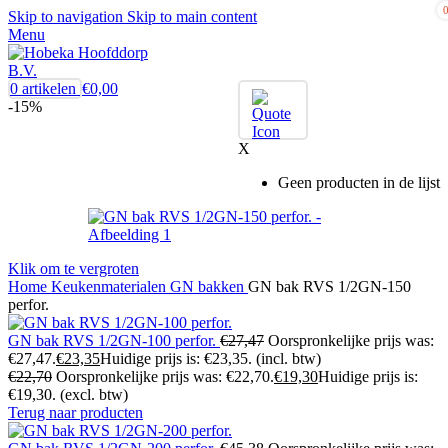
Skip to navigation
Skip to main content
Menu
0
artikelen
€
0,00
-15%
X
Geen producten in de lijst
Klik om te vergroten
Home
Keukenmaterialen
GN bakken
GN bak RVS 1/2GN-150
perfor.
GN bak RVS 1/2GN-100 perfor.
€
27,47
Oorspronkelijke prijs was:
€27,47.
€
23,35
Huidige prijs is: €23,35.
(incl. btw)
€
22,70
Oorspronkelijke prijs was: €22,70.
€
19,30
Huidige prijs is:
€19,30.
(excl. btw)
Terug naar producten