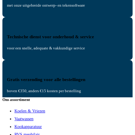
met onze uitgebreide ontwerp- en tekensoftware
Technische dienst voor onderhoud & service
voor een snelle, adequate & vakkundige service
Gratis verzending voor alle bestellingen
boven €350, anders €15 kosten per bestelling
Ons assortiment
Koelen & Vriezen
Vaatwassen
Kookapparatuur
RVS meubilair