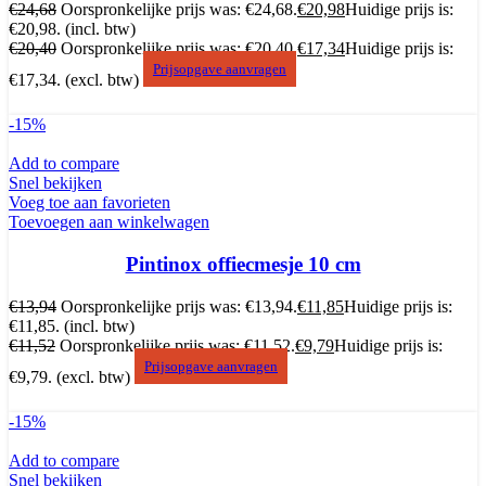
€
24,68
Oorspronkelijke prijs was: €24,68.
€
20,98
Huidige prijs is:
€20,98.
(incl. btw)
€
20,40
Oorspronkelijke prijs was: €20,40.
€
17,34
Huidige prijs is:
Prijsopgave aanvragen
€17,34.
(excl. btw)
-15%
Add to compare
Snel bekijken
Voeg toe aan favorieten
Toevoegen aan winkelwagen
Pintinox offiecmesje 10 cm
€
13,94
Oorspronkelijke prijs was: €13,94.
€
11,85
Huidige prijs is:
€11,85.
(incl. btw)
€
11,52
Oorspronkelijke prijs was: €11,52.
€
9,79
Huidige prijs is:
Prijsopgave aanvragen
€9,79.
(excl. btw)
-15%
Add to compare
Snel bekijken