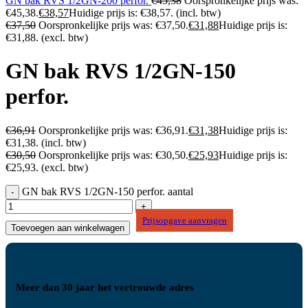
GN bak RVS 1/2GN-200 perfor.
€
45,38
Oorspronkelijke prijs was:
€45,38.
€
38,57
Huidige prijs is: €38,57.
(incl. btw)
€
37,50
Oorspronkelijke prijs was: €37,50.
€
31,88
Huidige prijs is:
€31,88.
(excl. btw)
GN bak RVS 1/2GN-150
perfor.
€
36,91
Oorspronkelijke prijs was: €36,91.
€
31,38
Huidige prijs is:
€31,38.
(incl. btw)
€
30,50
Oorspronkelijke prijs was: €30,50.
€
25,93
Huidige prijs is:
€25,93.
(excl. btw)
GN bak RVS 1/2GN-150 perfor. aantal
Prijsopgave aanvragen
Toevoegen aan winkelwagen
Meer dan 30 jaar het vertrouwde adres