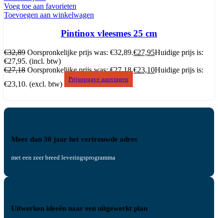
Voeg toe aan favorieten
Toevoegen aan winkelwagen
Pintinox vleesmes 25 cm
€
32,89
Oorspronkelijke prijs was: €32,89.
€
27,95
Huidige prijs is:
€27,95.
(incl. btw)
€
27,18
Oorspronkelijke prijs was: €27,18.
€
23,10
Huidige prijs is:
Prijsopgave aanvragen
€23,10.
(excl. btw)
Meer dan 30 jaar het vertrouwde adres
met een zeer breed leveringsprogramma
Uitwerken ideeën naar een uitgewerkt plan