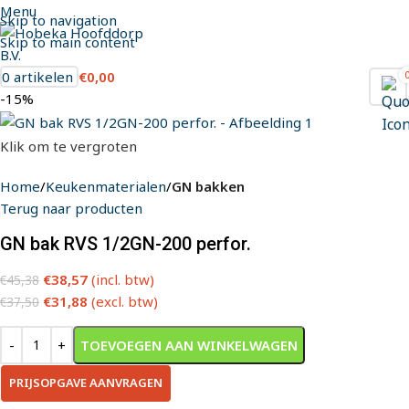
Menu
Skip to navigation
Skip to main content
0
artikelen
€
0,00
-15%
Klik om te vergroten
Home
Keukenmaterialen
GN bakken
Terug naar producten
GN bak RVS 1/2GN-200 perfor.
€
38,57
(incl. btw)
€
45,38
€
31,88
(excl. btw)
€
37,50
TOEVOEGEN AAN WINKELWAGEN
PRIJSOPGAVE AANVRAGEN